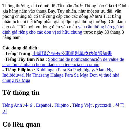
Thông thường, chỉ có một lô đất nhận được Thông báo Giá trị Định
giá hàng năm vào tháng Bảy. Tuy nhiên, như một sự ưu đãi, văn
phòng chúng tôi có thể cung cấp cho các đồng sở hữu TIC bảng
phân tích chi tiết từng phần giá trị định giá thông thường. Chỉ dành
cho các TIC mới, vui lòng điền vào mẫu
yêu cầu thông báo giá trị
định giá riêng cho các đơn vị sở hữu chung
trước ngày 30 tháng 3
hàng năm.
Các dạng đã dịch
:
-
Tiếng Trung
:
申請聯合擁有公寓個別單位估值通知書
-
Tiếng Tây Ban Nha
:
Solicitud de notificationación de value de
tasación cá nhân cho unidades en tenencia en común
-
Tiếng Filipino
:
Kahilingan Para Sa Pagbibigay-Alam Ng
Indibiduwal Na Tinasang Halaga Para Sa Mga Đơn vị thuê nhà
chung Na Mga
Tờ thông tin
Tiếng Anh
,
中文
,
Español
,
Filipino
,
Tiếng Việt
,
ру́сский
,
한국
어
Có liên quan