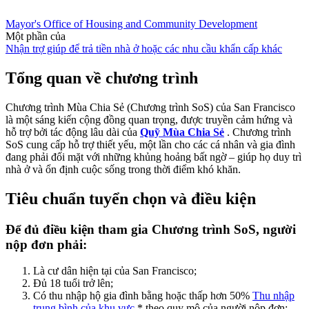
Mayor's Office of Housing and Community Development
Một phần của
Nhận trợ giúp để trả tiền nhà ở hoặc các nhu cầu khẩn cấp khác
Tổng quan về chương trình
Chương trình Mùa Chia Sẻ (Chương trình SoS) của San Francisco
là một sáng kiến cộng đồng quan trọng, được truyền cảm hứng và
hỗ trợ bởi tác động lâu dài của
Quỹ Mùa Chia Sẻ
. Chương trình
SoS cung cấp hỗ trợ thiết yếu, một lần cho các cá nhân và gia đình
đang phải đối mặt với những khủng hoảng bất ngờ – giúp họ duy trì
nhà ở và ổn định cuộc sống trong thời điểm khó khăn.
Tiêu chuẩn tuyển chọn và điều kiện
Để đủ điều kiện tham gia Chương trình SoS, người
nộp đơn phải:
Là cư dân hiện tại của San Francisco;
Đủ 18 tuổi trở lên;
Có thu nhập hộ gia đình bằng hoặc thấp hơn 50%
Thu nhập
trung bình của khu vực
* theo quy mô của người nộp đơn;