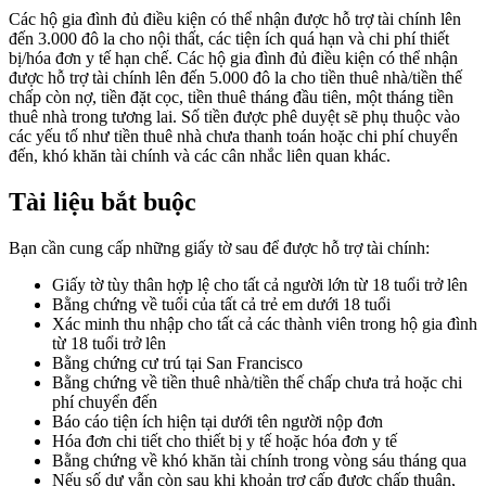
Các hộ gia đình đủ điều kiện có thể nhận được hỗ trợ tài chính lên
đến 3.000 đô la cho nội thất, các tiện ích quá hạn và chi phí thiết
bị/hóa đơn y tế hạn chế. Các hộ gia đình đủ điều kiện có thể nhận
được hỗ trợ tài chính lên đến 5.000 đô la cho tiền thuê nhà/tiền thế
chấp còn nợ, tiền đặt cọc, tiền thuê tháng đầu tiên, một tháng tiền
thuê nhà trong tương lai. Số tiền được phê duyệt sẽ phụ thuộc vào
các yếu tố như tiền thuê nhà chưa thanh toán hoặc chi phí chuyển
đến, khó khăn tài chính và các cân nhắc liên quan khác.
Tài liệu bắt buộc
Bạn cần cung cấp những giấy tờ sau để được hỗ trợ tài chính:
Giấy tờ tùy thân hợp lệ cho tất cả người lớn từ 18 tuổi trở lên
Bằng chứng về tuổi của tất cả trẻ em dưới 18 tuổi
Xác minh thu nhập cho tất cả các thành viên trong hộ gia đình
từ 18 tuổi trở lên
Bằng chứng cư trú tại San Francisco
Bằng chứng về tiền thuê nhà/tiền thế chấp chưa trả hoặc chi
phí chuyển đến
Báo cáo tiện ích hiện tại dưới tên người nộp đơn
Hóa đơn chi tiết cho thiết bị y tế hoặc hóa đơn y tế
Bằng chứng về khó khăn tài chính trong vòng sáu tháng qua
Nếu số dư vẫn còn sau khi khoản trợ cấp được chấp thuận,