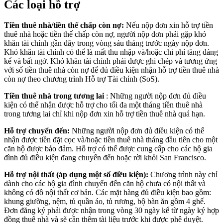
Các loại hỗ trợ
Tiền thuê nhà/tiền thế chấp còn nợ:
Nếu nộp đơn xin hỗ trợ tiền
thuê nhà hoặc tiền thế chấp còn nợ, người nộp đơn phải gặp khó
khăn tài chính gần đây trong vòng sáu tháng trước ngày nộp đơn.
Khó khăn tài chính có thể là mất thu nhập và/hoặc chi phí tăng đáng
kể và bất ngờ. Khó khăn tài chính phải được ghi chép và tương ứng
với số tiền thuê nhà còn nợ để đủ điều kiện nhận hỗ trợ tiền thuê nhà
còn nợ theo chương trình Hỗ trợ Tài chính (SoS).
Tiền thuê nhà trong tương lai
: Những người nộp đơn đủ điều
kiện có thể nhận được hỗ trợ cho tối đa một tháng tiền thuê nhà
trong tương lai chỉ khi nộp đơn xin hỗ trợ tiền thuê nhà quá hạn.
Hỗ trợ chuyển đến:
Những người nộp đơn đủ điều kiện có thể
nhận được tiền đặt cọc và/hoặc tiền thuê nhà tháng đầu tiên cho một
căn hộ được bảo đảm. Hỗ trợ có thể được cung cấp cho các hộ gia
đình đủ điều kiện đang chuyển đến hoặc rời khỏi San Francisco.
Hỗ trợ nội thất (áp dụng một số điều kiện):
Chương trình này chỉ
dành cho các hộ gia đình chuyển đến căn hộ chưa có nội thất và
không có đồ nội thất cơ bản. Các mặt hàng đủ điều kiện bao gồm:
khung giường, nệm, tủ quần áo, tủ rương, bộ bàn ăn gồm 4 ghế.
Đơn đăng ký phải được nhận trong vòng 30 ngày kể từ ngày ký hợp
đồng thuê nhà và sẽ cần thêm tài liệu trước khi được phê duyệt.