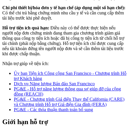
Chi phí thiết bị/hóa đơn y tế hạn chế (áp dụng một số hạn chế):
Có thể chi trả bằng chứng minh nhu cầu y tế và cần cung cấp thêm
tài liệu trước khi phê duyệt.
Hỗ trợ tiện ích quá hạn:
Điều này có thể được thực hiện nếu
người nộp đơn chứng minh đang tham gia chương trình giảm giá
thông qua công ty tiện ích hoặc đã bị công ty tiện ích từ chối hỗ trợ
tài chính (phải nộp bằng chứng). Hỗ trợ tiện ích chỉ được cung cấp
nếu tài khoản đứng tên người nộp đơn và sẽ cần thêm tài liệu trước
khi được chấp thuận.
Nhận trợ giúp về tiện ích:
Ủy ban Tiện ích Công cộng San Francisco - Chương trình Hỗ
trợ Khách hàng
Dịch vụ Năng lượng Bán đảo San Francisco
PG&E - Hỗ trợ năng lượng thông qua sự giúp đỡ của cộng
đồng (REACH)
PG&E - Chương trình Giá điện Thay thế California (CARE)
và Chương trình Hỗ trợ Giá điện Gia đình (FERA)
PG&E - Các thỏa thuận thanh toán bổ sung
Giới hạn hỗ trợ