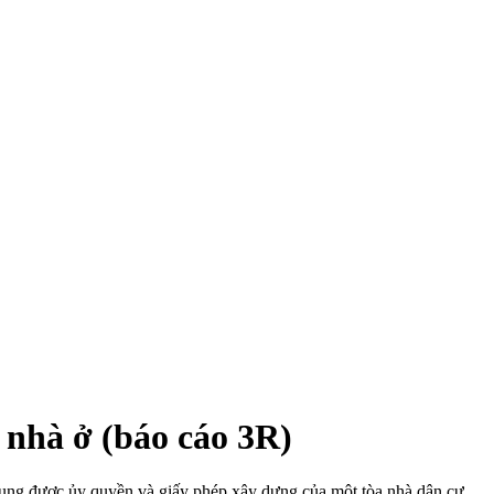
 nhà ở (báo cáo 3R)
dụng được ủy quyền và giấy phép xây dựng của một tòa nhà dân cư.