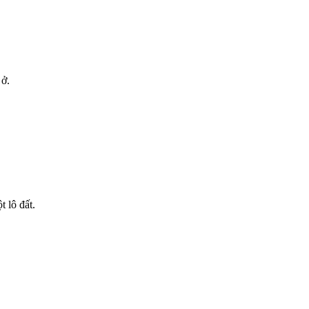
 ở.
 lô đất.