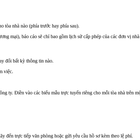
ho tòa nhà nào (phía trước hay phía sau).
ương mại), báo cáo sẽ chỉ bao gồm lịch sử cấp phép của các đơn vị nhà
y đổi bất kỳ thông tin nào.
m việc.
ng ty. Điền vào các biểu mẫu trực tuyến riêng cho mỗi tòa nhà trên một
hãy đến trực tiếp văn phòng hoặc gửi yêu cầu hồ sơ kèm theo lệ phí.