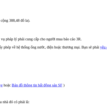
 cộng 388,48 đô la).
a vụ pháp lý phải cung cấp cho người mua báo cáo 3R.
y phép về hệ thống ống nước, điện hoặc thương mại. Bạn sẽ phải
yêu 
ye
hoặc
Bản đồ thông tin bất động sản SF
)
a nhà đó có phải là: