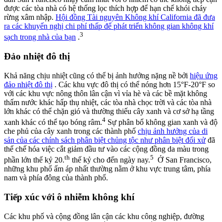
được các tòa nhà có hệ thống lọc thích hợp để hạn chế khói cháy
rừng xâm nhập.
Hội đồng Tài nguyên Không khí California đã đưa
ra các khuyến nghị chi phí thấp để phát triển không gian không khí
3
sạch trong nhà của bạn
.
Đảo nhiệt đô thị
Khả năng chịu nhiệt cũng có thể bị ảnh hưởng nặng nề bởi
hiệu ứng
đảo nhiệt đô thị
. Các khu vực đô thị có thể nóng hơn 15°F-20°F so
với các khu vực nông thôn lân cận vì vỉa hè và các bề mặt không
thấm nước khác hấp thụ nhiệt, các tòa nhà chọc trời và các tòa nhà
lớn khác có thể chặn gió và thường thiếu cây xanh và cơ sở hạ tầng
4
xanh khác có thể tạo bóng râm.
Sự phân bổ không gian xanh và độ
che phủ của cây xanh trong các thành phố
chịu ảnh hưởng của di
sản của các chính sách phân biệt chủng tộc như phân biệt đối xử
đã
thể chế hóa việc cắt giảm đầu tư vào các cộng đồng da màu trong
th
5
phần lớn thế kỷ 20.
thế kỷ cho đến ngày nay.
Ở San Francisco,
những khu phố ấm áp nhất thường nằm ở khu vực trung tâm, phía
nam và phía đông của thành phố.
Tiếp xúc với ô nhiễm không khí
Các khu phố và cộng đồng lân cận các khu công nghiệp, đường