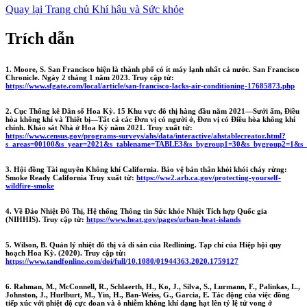
Quay lại Trang chủ Khí hậu và Sức khỏe
Trích dẫn
1. Moore, S. San Francisco hiện là thành phố có ít máy lạnh nhất cả nước. San Francisco
Chronicle. Ngày 2 tháng 1 năm 2023. Truy cập từ:
https://www.sfgate.com/local/article/san-francisco-lacks-air-conditioning-17685873.php
2. Cục Thống kê Dân số Hoa Kỳ. 15 Khu vực đô thị hàng đầu năm 2021—Sưởi ấm, Điều
hòa không khí và Thiết bị—Tất cả các Đơn vị có người ở, Đơn vị có Điều hòa không khí
chính. Khảo sát Nhà ở Hoa Kỳ năm 2021. Truy xuất từ:
https://www.census.gov/programs-surveys/ahs/data/interactive/ahstablecreator.html?
s_areas=00100&s_year=2021&s_tablename=TABLE3&s_bygroup1=30&s_bygroup2=1&s_fi
3. Hội đồng Tài nguyên Không khí California. Bảo vệ bản thân khỏi khói cháy rừng:
Smoke Ready California Truy xuất từ:
https://ww2.arb.ca.gov/protecting-yourself-
wildfire-smoke
4. Về Đảo Nhiệt Đô Thị, Hệ thống Thông tin Sức khỏe Nhiệt Tích hợp Quốc gia
(NIHHIS). Truy cập từ:
https://www.heat.gov/pages/urban-heat-islands
5. Wilson, B. Quản lý nhiệt đô thị và di sản của Redlining. Tạp chí của Hiệp hội quy
hoạch Hoa Kỳ. (2020). Truy cập từ:
https://www.tandfonline.com/doi/full/10.1080/01944363.2020.1759127
6. Rahman, M., McConnell, R., Schlaerth, H., Ko, J., Silva, S., Lurmann, F., Palinkas, L.,
Johnston, J., Hurlburt, M., Yin, H., Ban-Weiss, G., Garcia, E. Tác động của việc đồng
tiếp xúc với nhiệt độ cực đoan và ô nhiễm không khí dạng hạt lên tỷ lệ tử vong ở