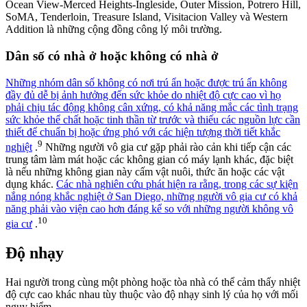
Ocean View-Merced Heights-Ingleside, Outer Mission, Potrero Hill,
SoMA, Tenderloin, Treasure Island, Visitacion Valley và Western
Addition là những cộng đồng công lý môi trường.
Dân số có nhà ở hoặc không có nhà ở
Những nhóm dân số không có nơi trú ẩn hoặc được trú ẩn không
đầy đủ dễ bị ảnh hưởng đến sức khỏe do nhiệt độ cực cao vì họ
phải chịu tác động không cân xứng, có khả năng mắc các tình trạng
sức khỏe thể chất hoặc tinh thần từ trước và thiếu các nguồn lực cần
thiết để chuẩn bị hoặc ứng phó với các hiện tượng thời tiết khắc
9
nghiệt
.
Những người vô gia cư gặp phải rào cản khi tiếp cận các
trung tâm làm mát hoặc các không gian có máy lạnh khác, đặc biệt
là nếu những không gian này cấm vật nuôi, thức ăn hoặc các vật
dụng khác.
Các nhà nghiên cứu phát hiện ra rằng, trong các sự kiện
nắng nóng khắc nghiệt ở San Diego, những người vô gia cư có khả
năng phải vào viện cao hơn đáng kể so với những người không vô
10
gia cư
.
Độ nhạy
Hai người trong cùng một phòng hoặc tòa nhà có thể cảm thấy nhiệt
độ cực cao khác nhau tùy thuộc vào độ nhạy sinh lý của họ với mối
nguy hiểm.