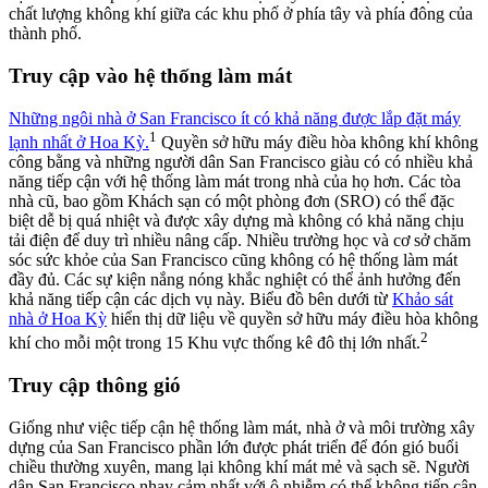
chất lượng không khí giữa các khu phố ở phía tây và phía đông của
thành phố.
Truy cập vào hệ thống làm mát
Những ngôi nhà ở San Francisco ít có khả năng được lắp đặt máy
1
lạnh nhất ở Hoa Kỳ.
Quyền sở hữu máy điều hòa không khí không
công bằng và những người dân San Francisco giàu có có nhiều khả
năng tiếp cận với hệ thống làm mát trong nhà của họ hơn. Các tòa
nhà cũ, bao gồm Khách sạn có một phòng đơn (SRO) có thể đặc
biệt dễ bị quá nhiệt và được xây dựng mà không có khả năng chịu
tải điện để duy trì nhiều nâng cấp. Nhiều trường học và cơ sở chăm
sóc sức khỏe của San Francisco cũng không có hệ thống làm mát
đầy đủ. Các sự kiện nắng nóng khắc nghiệt có thể ảnh hưởng đến
khả năng tiếp cận các dịch vụ này. Biểu đồ bên dưới từ
Khảo sát
nhà ở Hoa Kỳ
hiển thị dữ liệu về quyền sở hữu máy điều hòa không
2
khí cho mỗi một trong 15 Khu vực thống kê đô thị lớn nhất.
Truy cập thông gió
Giống như việc tiếp cận hệ thống làm mát, nhà ở và môi trường xây
dựng của San Francisco phần lớn được phát triển để đón gió buổi
chiều thường xuyên, mang lại không khí mát mẻ và sạch sẽ. Người
dân San Francisco nhạy cảm nhất với ô nhiễm có thể không tiếp cận