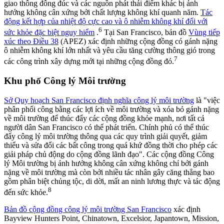
giao thông đông đúc và các nguồn phát thải điểm khác bị ảnh
hưởng không cân xứng bởi chất lượng không khí quanh năm.
Tác
động kết hợp của nhiệt độ cực cao và ô nhiễm không khí đối với
6
sức khỏe đặc biệt nguy hiểm
.
Tại San Francisco, bản đồ
Vùng tiếp
xúc theo Điều 38
(APEZ) xác định những cộng đồng có gánh nặng
ô nhiễm không khí lớn nhất và yêu cầu tăng cường thông gió trong
7
các công trình xây dựng mới tại những cộng đồng đó.
Khu phố Công lý Môi trường
Sở Quy hoạch San Francisco định nghĩa công lý môi trường
là "việc
phân phối công bằng các lợi ích về môi trường và xóa bỏ gánh nặng
về môi trường để thúc đẩy các cộng đồng khỏe mạnh, nơi tất cả
người dân San Francisco có thể phát triển. Chính phủ có thể thúc
đẩy công lý môi trường thông qua các quy trình giải quyết, giảm
thiểu và sửa đổi các bất công trong quá khứ đồng thời cho phép các
giải pháp chủ động do cộng đồng lãnh đạo". Các cộng đồng Công
lý Môi trường bị ảnh hưởng không cân xứng không chỉ bởi gánh
nặng về môi trường mà còn bởi nhiều tác nhân gây căng thẳng bao
gồm phân biệt chủng tộc, di dời, mất an ninh lương thực và tác động
8
đến sức khỏe.
Bản đồ cộng đồng công lý môi trường San Francisco
xác định
Bayview Hunters Point, Chinatown, Excelsior, Japantown, Mission,