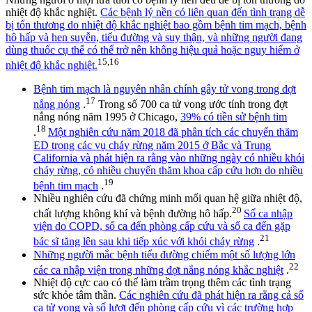
nhiệt độ khắc nghiệt.
Các bệnh lý nền có liên quan đến tình trạng dễ
bị tổn thương do nhiệt độ khắc nghiệt bao gồm bệnh tim mạch, bệnh
hô hấp và hen suyễn, tiểu đường và suy thận, và những người đang
dùng thuốc cụ thể có thể trở nên không hiệu quả hoặc nguy hiểm ở
15,16
nhiệt độ khắc nghiệt.
Bệnh tim mạch là nguyên nhân chính gây tử vong trong đợt
17
nắng nóng
.
Trong số 700 ca tử vong ước tính trong đợt
nắng nóng năm 1995 ở Chicago,
39% có tiền sử bệnh tim
18
.
Một nghiên cứu năm 2018 đã phân tích các chuyến thăm
ED trong các vụ cháy rừng năm 2015 ở Bắc và Trung
California và phát hiện ra rằng vào những ngày có nhiều khói
cháy rừng, có nhiều chuyến thăm khoa cấp cứu hơn do nhiều
19
bệnh tim mạch
.
Nhiều nghiên cứu đã chứng minh mối quan hệ giữa nhiệt độ,
20
chất lượng không khí và bệnh đường hô hấp.
Số ca nhập
viện do COPD, số ca đến phòng cấp cứu và số ca đến gặp
21
bác sĩ tăng lên sau khi tiếp xúc với khói cháy rừng
.
Những người mắc bệnh tiểu đường chiếm một số lượng lớn
22
các ca nhập viện trong những đợt nắng nóng khắc nghiệt
.
Nhiệt độ cực cao có thể làm trầm trọng thêm các tình trạng
sức khỏe tâm thần.
Các nghiên cứu đã phát hiện ra rằng cả số
ca tử vong và số lượt đến phòng cấp cứu vì các trường hợp