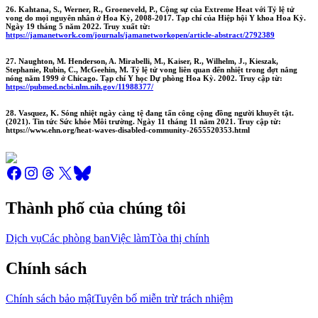
26. Kahtana, S., Werner, R., Groeneveld, P., Cộng sự của Extreme Heat với Tỷ lệ tử
vong do mọi nguyên nhân ở Hoa Kỳ, 2008-2017. Tạp chí của Hiệp hội Y khoa Hoa Kỳ.
Ngày 19 tháng 5 năm 2022. Truy xuất từ:
https://jamanetwork.com/journals/jamanetworkopen/article-abstract/2792389
27. Naughton, M. Henderson, A. Mirabelli, M., Kaiser, R., Wilhelm, J., Kieszak,
Stephanie, Rubin, C., McGeehin, M. Tỷ lệ tử vong liên quan đến nhiệt trong đợt nắng
nóng năm 1999 ở Chicago. Tạp chí Y học Dự phòng Hoa Kỳ. 2002. Truy cập từ:
https://pubmed.ncbi.nlm.nih.gov/11988377/
28. Vasquez, K. Sóng nhiệt ngày càng tệ đang tấn công cộng đồng người khuyết tật.
(2021). Tin tức Sức khỏe Môi trường. Ngày 11 tháng 11 năm 2021. Truy cập từ:
https://www.ehn.org/heat-waves-disabled-community-2655520353.html
Thành phố của chúng tôi
Dịch vụ
Các phòng ban
Việc làm
Tòa thị chính
Chính sách
Chính sách bảo mật
Tuyên bố miễn trừ trách nhiệm