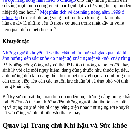
về đợt nắng nóng năm 1995 ở Chicago
cho thấy những nhóm dân
số sống một mình có nguy cơ mắc bệnh tật và tử vong liên quan đến
27
nhiệt độ cao hơn.
Một phân tích về đợt nắng nóng năm 1999 ở
Chicago
đã xác định rằng sống một mình và không ra khỏi nhà
hàng ngày là những yếu tố nguy cơ quan trọng nhất gây tử vong
28
liên quan đến nhiệt độ cao.
Khuyết tật
Những người khuyết tật về thể chất, nhận thức và giác quan dễ bị
ảnh hưởng đến sức khỏe do nhiệt độ khắc nghiệt và khói cháy rừng
29
.
Những cộng đồng này có thể dễ bị tổn thương vì họ có độ nhạy
sinh lý với các mối nguy hiểm, đang dùng thuốc như thuốc lợi tiểu,
ảnh hưởng đến khả năng điều hòa nhiệt độ và/hoặc vì có những rào
cản trong việc tiếp cận các nguồn lực chuẩn bị và ứng phó với tình
trạng khẩn cấp.
Bất kỳ sự cố mất điện nào liên quan đến hiện tượng nắng nóng khắc
nghiệt đều có thể ảnh hưởng đến những người phụ thuộc vào thiết
bị và dụng cụ y tế bền bỉ chạy bằng điện hoặc những người khuyết
tật vận động và phụ thuộc vào thang máy.
Quay lại Trang chủ Khí hậu và Sức khỏe