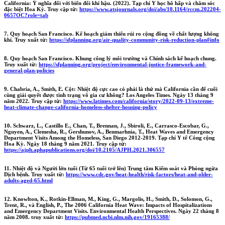
California: Ý nghĩa đối với biến đổi khí hậu. (2022). Tạp chí Y học hô hấp và chăm sóc
đặc biệt Hoa Kỳ. Truy cập từ:
https://www.atsjournals.org/doi/abs/10.1164/rccm.202204-
0657OC?role=tab
7. Quy hoạch San Francisco. Kế hoạch giảm thiểu rủi ro cộng đồng về chất lượng không
khí. Truy xuất từ:
https://sfplanning.org/air-quality-community-risk-reduction-plan#info
8. Quy hoạch San Francisco. Khung công lý môi trường và Chính sách kế hoạch chung.
Truy xuất từ:
https://sfplanning.org/project/environmental-justice-framework-and-
general-plan-policies
9. Chabria, A., Smith, E. Cột: Nhiệt độ cực cao có phải là thứ mà California cần để cuối
cùng giải quyết được tình trạng vô gia cư không? Los Angeles Times. Ngày 13 tháng 9
năm 2022. Truy cập từ:
https://www.latimes.com/california/story/2022-09-13/extreme-
heat-climate-change-california-homeless-shelter-housing-policy
10. Schwarz, L., Castillo E., Chan, T., Brennan, J., Sbiroli, E., Carrasco-Escobar, G.,
Nguyen, A., Clemesha, R., Gershunov, A., Benmarhnia, T., Heat Waves and Emergency
Department Visits Among the Homeless, San Diego 2012-2019. Tạp chí Y tế Công cộng
Hoa Kỳ. Ngày 18 tháng 9 năm 2021. Truy cập từ:
https://ajph.aphapublications.org/doi/10.2105/AJPH.2021.306557
11. Nhiệt độ và Người lớn tuổi (Từ 65 tuổi trở lên) Trung tâm Kiểm soát và Phòng ngừa
Dịch bệnh. Truy xuất từ:
https://www.cdc.gov/heat-health/risk-factors/heat-and-older-
adults-aged-65.html
12. Knowlton, K., Rotkin-Ellman, M., King, G., Margolis, H., Smith, D., Solomon, G.,
Trent, R., và English, P., The 2006 California Heat Wave: Impacts of Hospitalizations
and Emergency Department Visits. Environmental Health Perspectives. Ngày 22 tháng 8
năm 2008. truy xuất từ:
https://pubmed.ncbi.nlm.nih.gov/19165388/