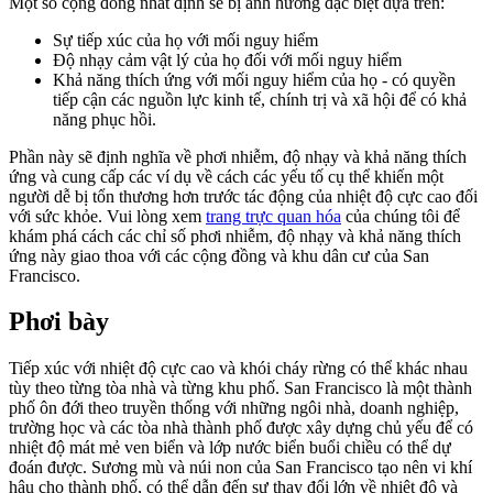
Một số cộng đồng nhất định sẽ bị ảnh hưởng đặc biệt dựa trên:
Sự tiếp xúc của họ với mối nguy hiểm
Độ nhạy cảm vật lý của họ đối với mối nguy hiểm
Khả năng thích ứng với mối nguy hiểm của họ - có quyền
tiếp cận các nguồn lực kinh tế, chính trị và xã hội để có khả
năng phục hồi.
Phần này sẽ định nghĩa về phơi nhiễm, độ nhạy và khả năng thích
ứng và cung cấp các ví dụ về cách các yếu tố cụ thể khiến một
người dễ bị tổn thương hơn trước tác động của nhiệt độ cực cao đối
với sức khỏe. Vui lòng xem
trang trực quan hóa
của chúng tôi để
khám phá cách các chỉ số phơi nhiễm, độ nhạy và khả năng thích
ứng này giao thoa với các cộng đồng và khu dân cư của San
Francisco.
Phơi bày
Tiếp xúc với nhiệt độ cực cao và khói cháy rừng có thể khác nhau
tùy theo từng tòa nhà và từng khu phố. San Francisco là một thành
phố ôn đới theo truyền thống với những ngôi nhà, doanh nghiệp,
trường học và các tòa nhà thành phố được xây dựng chủ yếu để có
nhiệt độ mát mẻ ven biển và lớp nước biển buổi chiều có thể dự
đoán được. Sương mù và núi non của San Francisco tạo nên vi khí
hậu cho thành phố, có thể dẫn đến sự thay đổi lớn về nhiệt độ và