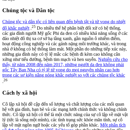
Chủng tộc và Dân tộc
Chủng tộc và dân tộc có liên quan đến bệnh tật và tử vong do nhiệt
25
độ khắc nghiệt
.
Do nhiều thế hệ phân biệt đối xử có hệ thống,
các gia đình người Mỹ gốc Phi da đen có nhiều khả năng sống ở các
đảo nhiệt đô thị xa cơ sở hạ tầng xanh, gần nguồn ô nhiễm điểm,
hoạt động công nghiệp và các gánh nặng môi trường khác, và trong
nhà ở không có hệ thống làm mát. Một phần do những tiếp xúc này,
những gia đình này có tỷ lệ mắc các bệnh đi kèm cao không cân
xứng như tiểu đường, bệnh tim mạch và hen suyễn.
Nghiên cứu cho
thấy, từ năm 2008 đến năm 2017, những người da đen không phải
gốc Tây Ban Nha có tỷ lệ tử vong do mọi nguyên nhân cao hơn
trong các sự kiện nắng nóng khắc nghiệt so với các chủng tộc khác
26
.
Cách ly xã hội
Cô lập xã hội đề cập đến số lượng và chất lượng của các mối quan
hệ với gia đình, bạn bè và các mạng lưới chính thức và không chính
thức. Cô lập xã hội có thể là một chức năng của sự cô lập về mặt vật
lý (tức là sống một mình), các tình trạng sức khỏe mãn tính, sự cô
lập về mặt ngôn ngữ hoặc các yếu tố góp phần khác.
Một phân tích