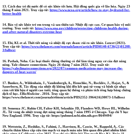
13. Cách duy trì đủ nước để có sức khỏe tốt hơn. Hội đồng quốc gia về lão hóa. Ngày 23
tháng 8 năm 2021. Truy cập từ:
https://www.ncoa.org/article/how-to-stay-hydrated-for-
better-health
14. Bảo vệ sức khỏe trẻ em trong và sau thiên tai: Nhiệt độ cực cao. Cơ quan bảo vệ môi
trường. Truy xuất từ:
https://www.epa.gov/children/protecting-childrens-health-during-
and-after-natural-disasters-extreme-heat
15. Ebi, KL et al. Thời tiết nóng và nhiệt độ cực đoan: rủi ro sức khỏe.
Lancet
(2021).
Truy cập từ:
https://www.thelancet.com/journals/lancet/article/PIIS0140-6736(21)01208-
3/fulltext
16. Pathak, Neha. Các loại thuốc thông thường có thể làm tăng nguy cơ của đợt nắng
nóng. Yale climate connections. Ngày 26 tháng 7 năm 2022. Truy xuất từ:
https://yaleclimateconnections.org/2022/07/common-medications-may-increase-the-
dangers-of-heat-waves/
17. Bunker, A., Wildenhain, J., Vandenbergh, A., Henschke, N., Rocklöv, J., Hajat, S., &
Sauerborn, R. Tác động của nhiệt độ không khí đến kết quả tử vong và bệnh tật nhạy
cảm với khí hậu ở người cao tuổi; tổng quan hệ thống và phân tích tổng hợp bằng chứng
dịch tễ học.
EBioMedicine
. 2016. Truy cập từ:
https://www.thelancet.com/journals/ebiom/article/PIIS2352-3964(16)30073-1/fulltext
18. Semenza JC, Rubin CH, Falter KH, Selanikio JD, Flanders WD, Howe HL, Wilhelm
JL. Tử vong do nhiệt trong đợt nắng nóng tháng 7 năm 1995 ở Chicago. Tạp chí Y học
New England. 1996. Truy cập từ: https://pubmed.ncbi.nlm.nih.gov/8649494/
19. Wettstein, Z., Hoshiko, S., Fahimi, J., Harrison, R., Cascio, W., Rappold, A.. Các
chuyến thăm khoa cấp cứu tim mạch và mạch máu não liên quan đến phơi nhiễm khói
cháy rừng ở California năm 2015. Tạp chí của Hiệp hội Tim mạch Hoa Kỳ. Ngày 11