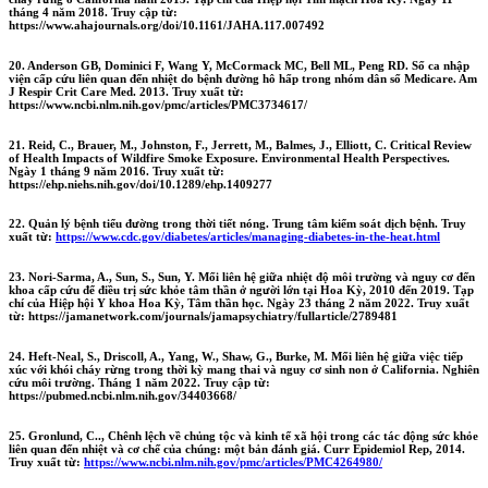
tháng 4 năm 2018. Truy cập từ:
https://www.ahajournals.org/doi/10.1161/JAHA.117.007492
20. Anderson GB, Dominici F, Wang Y, McCormack MC, Bell ML, Peng RD. Số ca nhập
viện cấp cứu liên quan đến nhiệt do bệnh đường hô hấp trong nhóm dân số Medicare. Am
J Respir Crit Care Med. 2013. Truy xuất từ:
https://www.ncbi.nlm.nih.gov/pmc/articles/PMC3734617/
21. Reid, C., Brauer, M., Johnston, F., Jerrett, M., Balmes, J., Elliott, C. Critical Review
of Health Impacts of Wildfire Smoke Exposure. Environmental Health Perspectives.
Ngày 1 tháng 9 năm 2016. Truy xuất từ:
https://ehp.niehs.nih.gov/doi/10.1289/ehp.1409277
22. Quản lý bệnh tiểu đường trong thời tiết nóng. Trung tâm kiểm soát dịch bệnh. Truy
xuất từ:
https://www.cdc.gov/diabetes/articles/managing-diabetes-in-the-heat.html
23. Nori-Sarma, A., Sun, S., Sun, Y. Mối liên hệ giữa nhiệt độ môi trường và nguy cơ đến
khoa cấp cứu để điều trị sức khỏe tâm thần ở người lớn tại Hoa Kỳ, 2010 đến 2019. Tạp
chí của Hiệp hội Y khoa Hoa Kỳ, Tâm thần học. Ngày 23 tháng 2 năm 2022. Truy xuất
từ: https://jamanetwork.com/journals/jamapsychiatry/fullarticle/2789481
24. Heft-Neal, S., Driscoll, A., Yang, W., Shaw, G., Burke, M. Mối liên hệ giữa việc tiếp
xúc với khói cháy rừng trong thời kỳ mang thai và nguy cơ sinh non ở California. Nghiên
cứu môi trường. Tháng 1 năm 2022. Truy cập từ:
https://pubmed.ncbi.nlm.nih.gov/34403668/
25. Gronlund, C.., Chênh lệch về chủng tộc và kinh tế xã hội trong các tác động sức khỏe
liên quan đến nhiệt và cơ chế của chúng: một bản đánh giá. Curr Epidemiol Rep, 2014.
Truy xuất từ:
https://www.ncbi.nlm.nih.gov/pmc/articles/PMC4264980/