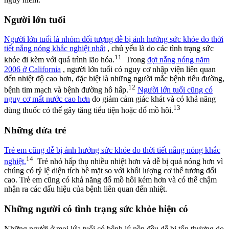
Người lớn tuổi
Người lớn tuổi là nhóm đối tượng dễ bị ảnh hưởng sức khỏe do thời
tiết nắng nóng khắc nghiệt nhất
, chủ yếu là do các tình trạng sức
11
khỏe đi kèm với quá trình lão hóa.
Trong
đợt nắng nóng năm
2006 ở California
, người lớn tuổi có nguy cơ nhập viện liên quan
đến nhiệt độ cao hơn, đặc biệt là những người mắc bệnh tiểu đường,
12
bệnh tim mạch và bệnh đường hô hấp.
Người lớn tuổi cũng có
nguy cơ mất nước cao hơn
do giảm cảm giác khát và có khả năng
13
dùng thuốc có thể gây tăng tiểu tiện hoặc đổ mồ hôi.
Những đứa trẻ
Trẻ em cũng dễ bị ảnh hưởng sức khỏe do thời tiết nắng nóng khắc
14
nghiệt.
Trẻ nhỏ hấp thụ nhiều nhiệt hơn và dễ bị quá nóng hơn vì
chúng có tỷ lệ diện tích bề mặt so với khối lượng cơ thể tương đối
cao. Trẻ em cũng có khả năng đổ mồ hôi kém hơn và có thể chậm
nhận ra các dấu hiệu của bệnh liên quan đến nhiệt.
Những người có tình trạng sức khỏe hiện có
Những người ở mọi lứa tuổi có bệnh lý nền đều dễ bị tổn thương do