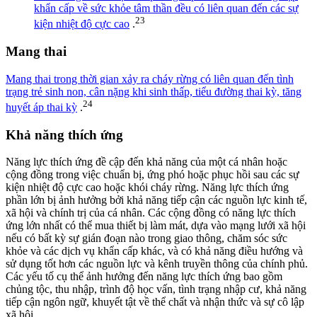
khẩn cấp về sức khỏe tâm thần đều có liên quan đến các sự
23
kiện nhiệt độ cực cao
.
Mang thai
Mang thai trong thời gian xảy ra cháy rừng có liên quan đến tình
trạng trẻ sinh non, cân nặng khi sinh thấp, tiểu đường thai kỳ, tăng
24
huyết áp thai kỳ
.
Khả năng thích ứng
Năng lực thích ứng đề cập đến khả năng của một cá nhân hoặc
cộng đồng trong việc chuẩn bị, ứng phó hoặc phục hồi sau các sự
kiện nhiệt độ cực cao hoặc khói cháy rừng. Năng lực thích ứng
phần lớn bị ảnh hưởng bởi khả năng tiếp cận các nguồn lực kinh tế,
xã hội và chính trị của cá nhân. Các cộng đồng có năng lực thích
ứng lớn nhất có thể mua thiết bị làm mát, dựa vào mạng lưới xã hội
nếu có bất kỳ sự gián đoạn nào trong giao thông, chăm sóc sức
khỏe và các dịch vụ khẩn cấp khác, và có khả năng điều hướng và
sử dụng tốt hơn các nguồn lực và kênh truyền thông của chính phủ.
Các yếu tố cụ thể ảnh hưởng đến năng lực thích ứng bao gồm
chủng tộc, thu nhập, trình độ học vấn, tình trạng nhập cư, khả năng
tiếp cận ngôn ngữ, khuyết tật về thể chất và nhận thức và sự cô lập
xã hội.