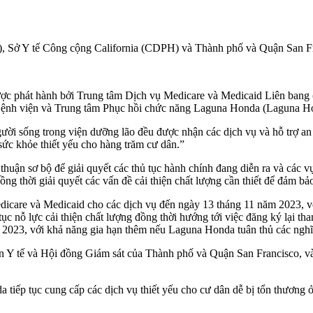
, Sở Y tế Công cộng California (CDPH) và Thành phố và Quận San F
hát hành bởi Trung tâm Dịch vụ Medicare và Medicaid Liên bang (
 Bệnh viện và Trung tâm Phục hồi chức năng Laguna Honda (Laguna H
ười sống trong viện dưỡng lão đều được nhận các dịch vụ và hỗ trợ an 
sức khỏe thiết yếu cho hàng trăm cư dân.”
uận sơ bộ để giải quyết các thủ tục hành chính đang diễn ra và các vụ
ng thời giải quyết các vấn đề cải thiện chất lượng cần thiết để đảm bả
dicare và Medicaid cho các dịch vụ đến ngày 13 tháng 11 năm 2023, v
 tục nỗ lực cải thiện chất lượng đồng thời hướng tới việc đăng ký lại t
m 2023, với khả năng gia hạn thêm nếu Laguna Honda tuân thủ các nghĩ
an Y tế và Hội đồng Giám sát của Thành phố và Quận San Francisco, và
p tục cung cấp các dịch vụ thiết yếu cho cư dân dễ bị tổn thương ở