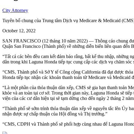
City Attorney
Tuyên bố chung của Trung tâm Dịch vụ Medicare & Medicaid (CMS)
October 12, 2022
SAN FRANCISCO (12 tháng 10 năm 2022) — Thông cáo chung được p
Quận San Francisco (Thành phố) về những diễn biến liên quan đến
“Tất cả các bên đều cam kết đảm bảo rằng, bất kể thu nhập, những ng
dân trong khi Laguna Honda tiếp tục cung cấp các dịch vụ chăm sóc 
“CMS, Thành phố và Sở Y tế Công cộng California đã đạt được thỏa th
Honda tiếp tục nhận các khoản thanh toán từ Medicare và Medicaid đồ
“Là một phần của thỏa thuận dàn xếp, CMS sẽ gia hạn thanh toán Me
khỏe và an toàn tại cơ sở. Trong thời gian này, Laguna Honda sẽ tiếp
viện của các cư dân hiện tại sẽ tạm dừng cho đến ngày 2 tháng 2 nă
“Thành phố sẽ sớm trình thỏa thuận dàn xếp về nguyên tắc lên Ủy b
nhận được sự chấp thuận của Hội đồng và Thị trưởng.”
“CMS, CDPH và Thành phố sẽ phối hợp cùng nhau để Laguna Honda tiế