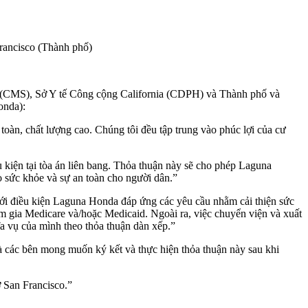
rancisco (Thành phố)
CMS), Sở Y tế Công cộng California (CDPH) và Thành phố và
onda):
toàn, chất lượng cao. Chúng tôi đều tập trung vào phúc lợi của cư
 kiện tại tòa án liên bang. Thỏa thuận này sẽ cho phép Laguna
o sức khỏe và sự an toàn cho người dân.”
ới điều kiện Laguna Honda đáp ứng các yêu cầu nhằm cải thiện sức
ham gia Medicare và/hoặc Medicaid. Ngoài ra, việc chuyển viện và xuất
a vụ của mình theo thỏa thuận dàn xếp.”
 các bên mong muốn ký kết và thực hiện thỏa thuận này sau khi
 San Francisco.”