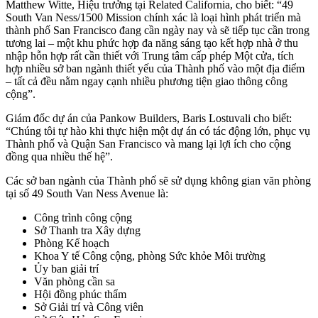
Matthew Witte, Hiệu trưởng tại Related California, cho biết: “49
South Van Ness/1500 Mission chính xác là loại hình phát triển mà
thành phố San Francisco đang cần ngày nay và sẽ tiếp tục cần trong
tương lai – một khu phức hợp đa năng sáng tạo kết hợp nhà ở thu
nhập hỗn hợp rất cần thiết với Trung tâm cấp phép Một cửa, tích
hợp nhiều sở ban ngành thiết yếu của Thành phố vào một địa điểm
– tất cả đều nằm ngay cạnh nhiều phương tiện giao thông công
cộng”.
Giám đốc dự án của Pankow Builders, Baris Lostuvali cho biết:
“Chúng tôi tự hào khi thực hiện một dự án có tác động lớn, phục vụ
Thành phố và Quận San Francisco và mang lại lợi ích cho cộng
đồng qua nhiều thế hệ”.
Các sở ban ngành của Thành phố sẽ sử dụng không gian văn phòng
tại số 49 South Van Ness Avenue là:
Công trình công cộng
Sở Thanh tra Xây dựng
Phòng Kế hoạch
Khoa Y tế Công cộng, phòng Sức khỏe Môi trường
Ủy ban giải trí
Văn phòng cần sa
Hội đồng phúc thẩm
Sở Giải trí và Công viên