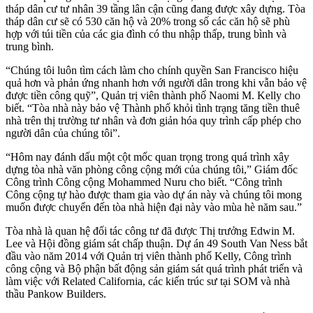
tháp dân cư tư nhân 39 tầng lân cận cũng đang được xây dựng. Tòa
tháp dân cư sẽ có 530 căn hộ và 20% trong số các căn hộ sẽ phù
hợp với túi tiền của các gia đình có thu nhập thấp, trung bình và
trung bình.
“Chúng tôi luôn tìm cách làm cho chính quyền San Francisco hiệu
quả hơn và phản ứng nhanh hơn với người dân trong khi vẫn bảo vệ
được tiền công quỹ”, Quản trị viên thành phố Naomi M. Kelly cho
biết. “Tòa nhà này bảo vệ Thành phố khỏi tình trạng tăng tiền thuê
nhà trên thị trường tư nhân và đơn giản hóa quy trình cấp phép cho
người dân của chúng tôi”.
“Hôm nay đánh dấu một cột mốc quan trọng trong quá trình xây
dựng tòa nhà văn phòng công cộng mới của chúng tôi,” Giám đốc
Công trình Công cộng Mohammed Nuru cho biết. “Công trình
Công cộng tự hào được tham gia vào dự án này và chúng tôi mong
muốn được chuyển đến tòa nhà hiện đại này vào mùa hè năm sau.”
Tòa nhà là quan hệ đối tác công tư đã được Thị trưởng Edwin M.
Lee và Hội đồng giám sát chấp thuận. Dự án 49 South Van Ness bắt
đầu vào năm 2014 với Quản trị viên thành phố Kelly, Công trình
công cộng và Bộ phận bất động sản giám sát quá trình phát triển và
làm việc với Related California, các kiến trúc sư tại SOM và nhà
thầu Pankow Builders.