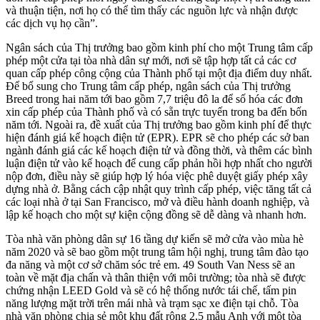
và thuận tiện, nơi họ có thể tìm thấy các nguồn lực và nhận được
các dịch vụ họ cần”.
Ngân sách của Thị trưởng bao gồm kinh phí cho một Trung tâm cấp
phép một cửa tại tòa nhà dân sự mới, nơi sẽ tập hợp tất cả các cơ
quan cấp phép công cộng của Thành phố tại một địa điểm duy nhất.
Để bổ sung cho Trung tâm cấp phép, ngân sách của Thị trưởng
Breed trong hai năm tới bao gồm 7,7 triệu đô la để số hóa các đơn
xin cấp phép của Thành phố và có sẵn trực tuyến trong ba đến bốn
năm tới. Ngoài ra, đề xuất của Thị trưởng bao gồm kinh phí để thực
hiện đánh giá kế hoạch điện tử (EPR). EPR sẽ cho phép các sở ban
ngành đánh giá các kế hoạch điện tử và đồng thời, và thêm các bình
luận điện tử vào kế hoạch để cung cấp phản hồi hợp nhất cho người
nộp đơn, điều này sẽ giúp hợp lý hóa việc phê duyệt giấy phép xây
dựng nhà ở. Bằng cách cập nhật quy trình cấp phép, việc tăng tất cả
các loại nhà ở tại San Francisco, mở và điều hành doanh nghiệp, và
lập kế hoạch cho một sự kiện cộng đồng sẽ dễ dàng và nhanh hơn.
Tòa nhà văn phòng dân sự 16 tầng dự kiến sẽ mở cửa vào mùa hè
năm 2020 và sẽ bao gồm một trung tâm hội nghị, trung tâm đào tạo
đa năng và một cơ sở chăm sóc trẻ em. 49 South Van Ness sẽ an
toàn về mặt địa chấn và thân thiện với môi trường; tòa nhà sẽ được
chứng nhận LEED Gold và sẽ có hệ thống nước tái chế, tấm pin
năng lượng mặt trời trên mái nhà và trạm sạc xe điện tại chỗ. Tòa
nhà văn phòng chia sẻ một khu đất rộng 2,5 mẫu Anh với một tòa