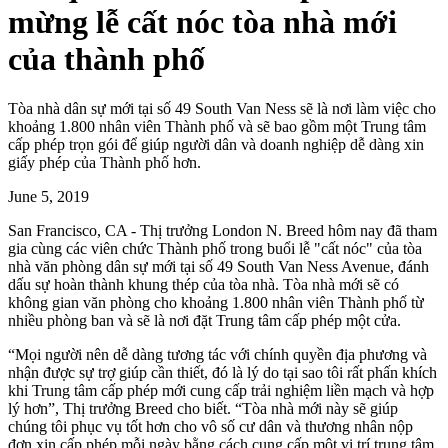
mừng lễ cất nóc tòa nhà mới
của thành phố
Tòa nhà dân sự mới tại số 49 South Van Ness sẽ là nơi làm việc cho
khoảng 1.800 nhân viên Thành phố và sẽ bao gồm một Trung tâm
cấp phép trọn gói để giúp người dân và doanh nghiệp dễ dàng xin
giấy phép của Thành phố hơn.
June 5, 2019
San Francisco, CA - Thị trưởng London N. Breed hôm nay đã tham
gia cùng các viên chức Thành phố trong buổi lễ "cất nóc" của tòa
nhà văn phòng dân sự mới tại số 49 South Van Ness Avenue, đánh
dấu sự hoàn thành khung thép của tòa nhà. Tòa nhà mới sẽ có
không gian văn phòng cho khoảng 1.800 nhân viên Thành phố từ
nhiều phòng ban và sẽ là nơi đặt Trung tâm cấp phép một cửa.
“Mọi người nên dễ dàng tương tác với chính quyền địa phương và
nhận được sự trợ giúp cần thiết, đó là lý do tại sao tôi rất phấn khích
khi Trung tâm cấp phép mới cung cấp trải nghiệm liền mạch và hợp
lý hơn”, Thị trưởng Breed cho biết. “Tòa nhà mới này sẽ giúp
chúng tôi phục vụ tốt hơn cho vô số cư dân và thương nhân nộp
đơn xin cấp phép mỗi ngày bằng cách cung cấp một vị trí trung tâm