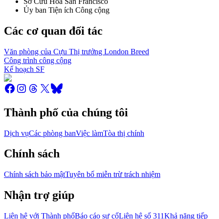
Sở Cứu Hỏa San Francisco
Ủy ban Tiện ích Công cộng
Các cơ quan đối tác
Văn phòng của Cựu Thị trưởng London Breed
Công trình công cộng
Kế hoạch SF
Thành phố của chúng tôi
Dịch vụ
Các phòng ban
Việc làm
Tòa thị chính
Chính sách
Chính sách bảo mật
Tuyên bố miễn trừ trách nhiệm
Nhận trợ giúp
Liên hệ với Thành phố
Báo cáo sự cố
Liên hệ số 311
Khả năng tiếp