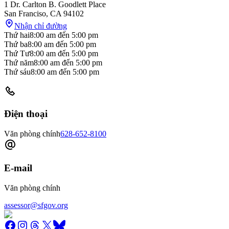
1 Dr. Carlton B. Goodlett Place
San Franciso
,
CA
94102
Nhận chỉ đường
Thứ hai
8:00 am
đến
5:00 pm
Thứ ba
8:00 am
đến
5:00 pm
Thứ Tư
8:00 am
đến
5:00 pm
Thứ năm
8:00 am
đến
5:00 pm
Thứ sáu
8:00 am
đến
5:00 pm
Điện thoại
Văn phòng chính
628-652-8100
E-mail
Văn phòng chính
assessor@sfgov.org