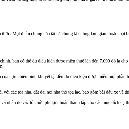
nh thức. Một điểm chung của tất cả chúng là chúng làm giảm hoặc loại 
hính, bạn có thể đủ điều kiện được miễn thuế lên đến 7.000 đô la cho g
m.
nh của cựu chiến binh khuyết tật đều đủ điều kiện được miễn một phần ho
i với các tòa nhà, đất đai nơi nhà thờ tọa lạc, bao gồm bãi đậu xe và thi
n cá nhân do các tổ chức phi lợi nhuận thành lập cho các mục đích cụ t