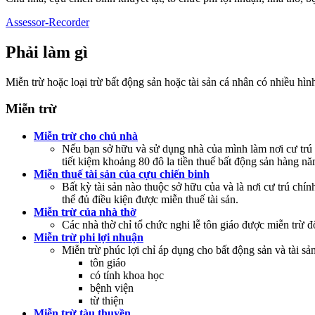
Assessor-Recorder
Phải làm gì
Miễn trừ hoặc loại trừ bất động sản hoặc tài sản cá nhân có nhiều hì
Miễn trừ
Miễn trừ cho chủ nhà
Nếu bạn sở hữu và sử dụng nhà của mình làm nơi cư trú c
tiết kiệm khoảng 80 đô la tiền thuế bất động sản hàng nă
Miễn thuế tài sản của cựu chiến binh
Bất kỳ tài sản nào thuộc sở hữu của và là nơi cư trú chí
thể đủ điều kiện được miễn thuế tài sản.
Miễn trừ của nhà thờ
Các nhà thờ chỉ tổ chức nghi lễ tôn giáo được miễn trừ đố
Miễn trừ phi lợi nhuận
Miễn trừ phúc lợi chỉ áp dụng cho bất động sản và tài sả
tôn giáo
có tính khoa học
bệnh viện
từ thiện
Miễn trừ tàu thuyền