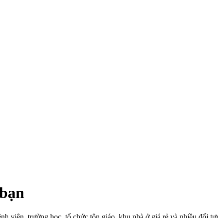
 bạn
ệnh viện, trường học, tổ chức tôn giáo, khu nhà ở giá rẻ và nhiều đối t