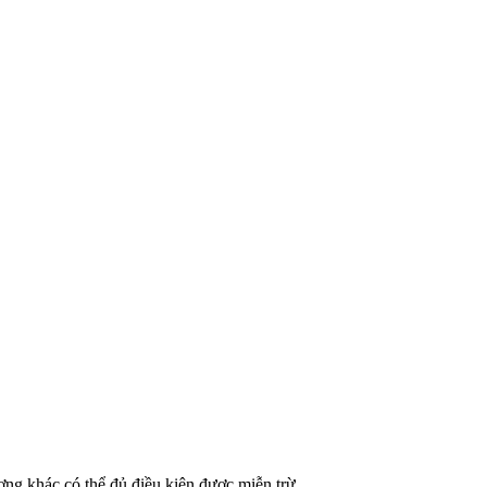
ượng khác có thể đủ điều kiện được miễn trừ.