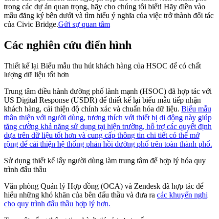
trong các dự án quan trọng, hãy cho chúng tôi biết! Hãy điền vào
mẫu đăng ký bên dưới và tìm hiểu ý nghĩa của việc trở thành đối tác
của Civic Bridge.
Gửi sự quan tâm
Các nghiên cứu điển hình
Thiết kế lại Biểu mẫu thu hút khách hàng của HSOC để có chất
lượng dữ liệu tốt hơn
Trung tâm điều hành đường phố lành mạnh (HSOC) đã hợp tác với
US Digital Response (USDR) để thiết kế lại biểu mẫu tiếp nhận
khách hàng, cải thiện độ chính xác và chuẩn hóa dữ liệu.
Biểu mẫu
thân thiện với người dùng, tương thích với thiết bị di động này giúp
tăng cường khả năng sử dụng tại hiện trường, hỗ trợ các quyết định
dựa trên dữ liệu tốt hơn và cung cấp thông tin chi tiết có thể mở
rộng để cải thiện hệ thống phản hồi đường phố trên toàn thành phố.
Sử dụng thiết kế lấy người dùng làm trung tâm để hợp lý hóa quy
trình đấu thầu
Văn phòng Quản lý Hợp đồng (OCA) và Zendesk đã hợp tác để
hiểu những khó khăn của bên đấu thầu và đưa ra
các khuyến nghị
cho quy trình đấu thầu hợp lý hơn.