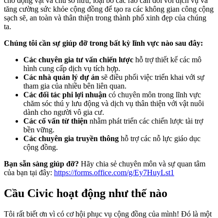
cho động vật và chủ sở hữu, loại bỏ các rào cản đối với dịch vụ và
tăng cường sức khỏe cộng đồng để tạo ra các không gian công cộng
sạch sẽ, an toàn và thân thiện trong thành phố xinh đẹp của chúng
ta.
Chúng tôi cần sự giúp đỡ trong bất kỳ lĩnh vực nào sau đây:
Các chuyên gia tư vấn chiến lược
hỗ trợ thiết kế các mô
hình cung cấp dịch vụ tích hợp.
Các nhà quản lý dự án
sẽ điều phối việc triển khai với sự
tham gia của nhiều bên liên quan.
Các đối tác phi lợi nhuận
có chuyên môn trong lĩnh vực
chăm sóc thú y lưu động và dịch vụ thân thiện với vật nuôi
dành cho người vô gia cư.
Các cố vấn từ thiện
nhằm phát triển các chiến lược tài trợ
bền vững.
Các chuyên gia truyền thông
hỗ trợ các nỗ lực giáo dục
cộng đồng.
Bạn sẵn sàng giúp đỡ?
Hãy chia sẻ chuyên môn và sự quan tâm
của bạn tại đây:
https://forms.office.com/g/Ey7HuyLst1
Cầu Civic hoạt động như thế nào
Tôi rất biết ơn vì có cơ hội phục vụ cộng đồng của mình! Đó là một