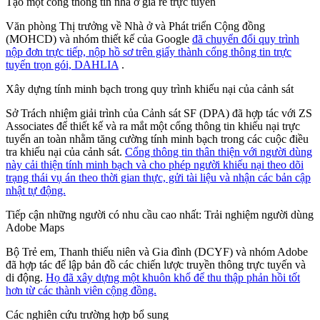
Tạo một cổng thông tin nhà ở giá rẻ trực tuyến
Văn phòng Thị trưởng về Nhà ở và Phát triển Cộng đồng
(MOHCD) và nhóm thiết kế của Google
đã chuyển đổi quy trình
nộp đơn trực tiếp, nộp hồ sơ trên giấy thành cổng thông tin trực
tuyến trọn gói, DAHLIA
.
Xây dựng tính minh bạch trong quy trình khiếu nại của cảnh sát
Sở Trách nhiệm giải trình của Cảnh sát SF (DPA) đã hợp tác với ZS
Associates để thiết kế và ra mắt một cổng thông tin khiếu nại trực
tuyến an toàn nhằm tăng cường tính minh bạch trong các cuộc điều
tra khiếu nại của cảnh sát.
Cổng thông tin thân thiện với người dùng
này cải thiện tính minh bạch và cho phép người khiếu nại theo dõi
trạng thái vụ án theo thời gian thực, gửi tài liệu và nhận các bản cập
nhật tự động.
Tiếp cận những người có nhu cầu cao nhất: Trải nghiệm người dùng
Adobe Maps
Bộ Trẻ em, Thanh thiếu niên và Gia đình (DCYF) và nhóm Adobe
đã hợp tác để lập bản đồ các chiến lược truyền thông trực tuyến và
di động.
Họ đã xây dựng một khuôn khổ để thu thập phản hồi tốt
hơn từ các thành viên cộng đồng.
Các nghiên cứu trường hợp bổ sung