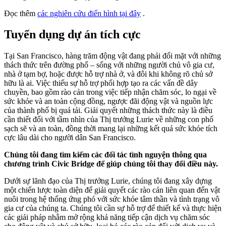
Đọc thêm
các nghiên cứu điển hình tại đây
.
Tuyển dụng dự án tích cực
Tại San Francisco, hàng trăm động vật đang phải đối mặt với những
thách thức trên đường phố – sống với những người chủ vô gia cư,
nhà ở tạm bợ, hoặc được hỗ trợ nhà ở, và đôi khi không rõ chủ sở
hữu là ai. Việc thiếu sự hỗ trợ phối hợp tạo ra các vấn đề dây
chuyền, bao gồm rào cản trong việc tiếp nhận chăm sóc, lo ngại về
sức khỏe và an toàn cộng đồng, ngược đãi động vật và nguồn lực
của thành phố bị quá tải. Giải quyết những thách thức này là điều
cần thiết đối với tầm nhìn của Thị trưởng Lurie về những con phố
sạch sẽ và an toàn, đồng thời mang lại những kết quả sức khỏe tích
cực lâu dài cho người dân San Francisco.
Chúng tôi đang tìm kiếm các đối tác tình nguyện thông qua
chương trình Civic Bridge để giúp chúng tôi thay đổi điều này.
Dưới sự lãnh đạo của Thị trưởng Lurie, chúng tôi đang xây dựng
một chiến lược toàn diện để giải quyết các rào cản liên quan đến vật
nuôi trong hệ thống ứng phó với sức khỏe tâm thần và tình trạng vô
gia cư của chúng ta. Chúng tôi cần sự hỗ trợ để thiết kế và thực hiện
các giải pháp nhằm mở rộng khả năng tiếp cận dịch vụ chăm sóc