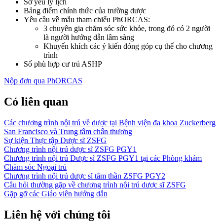
Sơ yếu lý lịch
Bảng điểm chính thức của trường dược
Yêu cầu về mẫu tham chiếu PhORCAS:
3 chuyên gia chăm sóc sức khỏe, trong đó có 2 người
là người hướng dẫn lâm sàng
Khuyến khích các ý kiến đóng góp cụ thể cho chương
trình
Số phù hợp cư trú ASHP
Nộp đơn qua PhORCAS
Có liên quan
Các chương trình nội trú về dược tại Bệnh viện đa khoa Zuckerberg
San Francisco và Trung tâm chấn thương
Sự kiện Thực tập Dược sĩ ZSFG
Chương trình nội trú dược sĩ ZSFG PGY1
Chương trình nội trú Dược sĩ ZSFG PGY1 tại các Phòng khám
Chăm sóc Ngoại trú
Chương trình nội trú dược sĩ tâm thần ZSFG PGY2
Câu hỏi thường gặp về chương trình nội trú dược sĩ ZSFG
Gặp gỡ các Giáo viên hướng dẫn
Liên hệ với chúng tôi