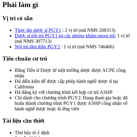
Phải làm gì
Vị trí có sẵn
Thực tập dược sĩ PGY1
: 2 vị trí (mã NMS 208313)
Dược sĩ nội trú PGY1 tại các phòng khám ngoại trú:
1 vị trí
(mã NMS 307713)
Nội trú tâm thần PGY2
: 1 vị trí (mã NMS 746466)
Tiêu chuẩn cư trú
Bằng Tiến sĩ Dược từ một trường dược được ACPE công
nhận
Đủ điều kiện để được cấp phép hành nghề dược sĩ tại
California
Đã đăng ký với chương trình kết hợp cư trú ASHP
Chỉ dành cho chương trình PGY2: Đang tham gia hoặc đã
hoàn thành chương trình PGY1 được ASHP công nhận về
hành nghề dược hoặc là ứng viên
Tài liệu cần thiết
Thư bày tỏ ý định