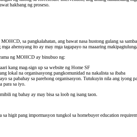
awat hakbang ng proseso.
 MOHCD, sa pangkalahatan, ang bawat nasa hustong gulang sa sambah
Ang mga ahensyang ito ay may mga tagapayo na maaaring makipagtulung
rograma ng MOHCD ay binubuo ng:
aaari kang mag-sign up sa website ng Home SF
sang lokal na organisasyong pangkomunidad na nakalista sa ibaba
ayo sa pabahay sa parehong organisasyon. Tutukuyin nila ang iyong p
 para sa iyo.
ibili ng bahay ay may bisa sa loob ng isang taon.
a sa higit pang impormasyon tungkol sa homebuyer education requirem