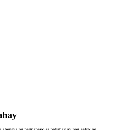
ahay
ga ahensya ng pagpapayo sa pabahay ay nag-aalok ng