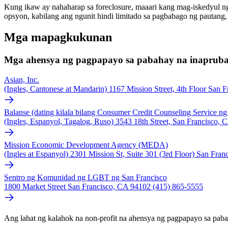
Kung ikaw ay nahaharap sa foreclosure, maaari kang mag-iskedyul ng
opsyon, kabilang ang ngunit hindi limitado sa pagbabago ng pautang,
Mga mapagkukunan
Mga ahensya ng pagpapayo sa pabahay na inapru
Asian, Inc.
(Ingles, Cantonese at Mandarin) 1167 Mission Street, 4th Floor San
Balanse (dating kilala bilang Consumer Credit Counseling Service ng
(Ingles, Espanyol, Tagalog, Ruso) 3543 18th Street, San Francisco,
Mission Economic Development Agency (MEDA)
(Ingles at Espanyol) 2301 Mission St, Suite 301 (3rd Floor) San Fra
Sentro ng Komunidad ng LGBT ng San Francisco
1800 Market Street San Francisco, CA 94102 (415) 865-5555
Ang lahat ng kalahok na non-profit na ahensya ng pagpapayo sa p