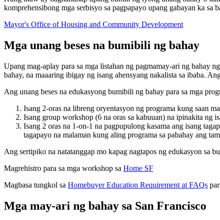
komprehensibong mga serbisyo sa pagpapayo upang gabayan ka sa b
Mayor's Office of Housing and Community Development
Mga unang beses na bumibili ng bahay
Upang mag-aplay para sa mga listahan ng pagmamay-ari ng bahay ng
bahay, na maaaring ibigay ng isang ahensyang nakalista sa ibaba. 
Ang unang beses na edukasyong bumibili ng bahay para sa mga p
Isang 2-oras na libreng oryentasyon ng programa kung saan m
Isang group workshop (6 na oras sa kabuuan) na ipinakita ng i
Isang 2 oras na 1-on-1 na pagpupulong kasama ang isang tagap
tagapayo na malaman kung aling programa sa pabahay ang tama
Ang sertipiko na natatanggap mo kapag nagtapos ng edukasyon sa bum
Magrehistro para sa mga workshop sa
Home SF
Magbasa tungkol sa
Homebuyer Education Requirement at FAQs
par
Mga may-ari ng bahay sa San Francisco