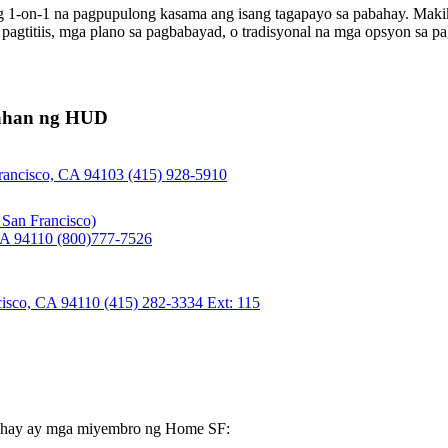
 1-on-1 na pagpupulong kasama ang isang tagapayo sa pabahay. Makiki
 pagtitiis, mga plano sa pagbabayad, o tradisyonal na mga opsyon sa p
bahan ng HUD
 Francisco, CA 94103 (415) 928-5910
 San Francisco)
 CA 94110 (800)777-7526
ncisco, CA 94110 (415) 282-3334 Ext: 115
abahay ay mga miyembro ng Home SF: