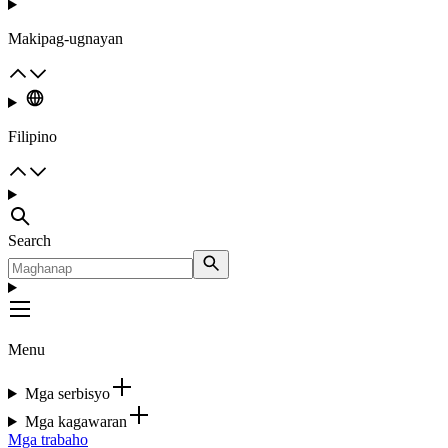
Makipag-ugnayan
Filipino
Search
Menu
Mga serbisyo
Mga kagawaran
Mga trabaho