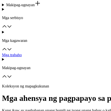
Makipag-ugnayan
Mga serbisyo
Mga kagawaran
Mga trabaho
Makipag-ugnayan
Koleksyon ng mapagkukunan
Mga ahensya ng pagpapayo sa 
Kung ikaw ay naghahanap upang bumili ng iyong unang bahay o kaila