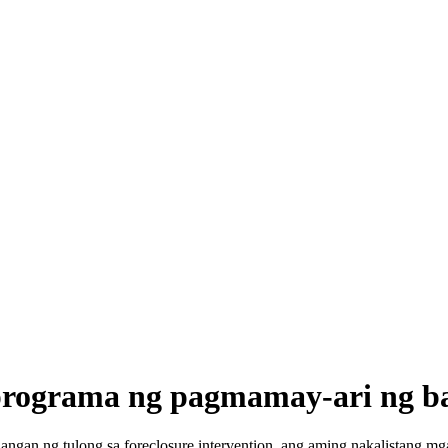
programa ng pagmamay-ari ng b
ngan ng tulong sa foreclosure intervention, ang aming nakalistang m