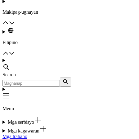
Makipag-ugnayan
Filipino
Search
Menu
Mga serbisyo
Mga kagawaran
Mga trabaho