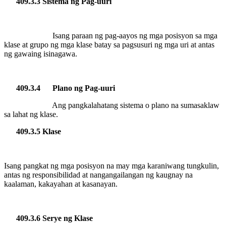
409.3.3 Sistema ng Pag-uuri
Isang paraan ng pag-aayos ng mga posisyon sa mga
klase at grupo ng mga klase batay sa pagsusuri ng mga uri at antas
ng gawaing isinagawa.
409.3.4
Plano ng Pag-uuri
Ang pangkalahatang sistema o plano na sumasaklaw
sa lahat ng klase.
409.3.5 Klase
Isang pangkat ng mga posisyon na may mga karaniwang tungkulin,
antas ng responsibilidad at nangangailangan ng kaugnay na
kaalaman, kakayahan at kasanayan.
409.3.6 Serye ng Klase