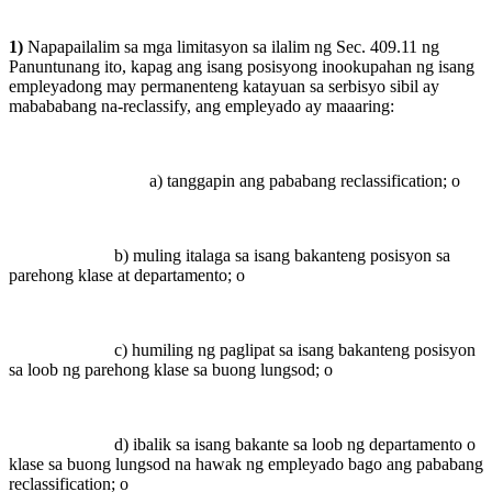
1)
Napapailalim sa mga limitasyon sa ilalim ng Sec. 409.11 ng
Panuntunang ito, kapag ang isang posisyong inookupahan ng isang
empleyadong may permanenteng katayuan sa serbisyo sibil ay
mabababang na-reclassify, ang empleyado ay maaaring:
a) tanggapin ang pababang reclassification; o
b) muling italaga sa isang bakanteng posisyon sa
parehong klase at departamento; o
c) humiling ng paglipat sa isang bakanteng posisyon
sa loob ng parehong klase sa buong lungsod; o
d) ibalik sa isang bakante sa loob ng departamento o
klase sa buong lungsod na hawak ng empleyado bago ang pababang
reclassification; o