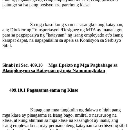
patungo sa isa pang posisyon sa parehong klase.
Sa mga kaso kung saan nasasangkot ang katayuan,
ang Direktor ng Transportasyon/Designee ng MTA ay mananagot
para sa pagpapasiya ng "katayuan" ng isang empleyado at/o isang
karapat-dapat, na napapailalim sa apela sa Komisyon sa Serbisyo
Sibil.
Sinabi ni Sec. 409.10
Mga Epekto ng Mga Pagbabago sa
Klasipikasyon sa Katayuan ng mga Nanunungkulan
409.10.1 Pagsasama-sama ng Klase
Kapag ang mga tungkulin ng dalawa o higit pang
mga klase ay pinagsama sa isang bago, umiiral o nasususog na
klase, at kung alinman sa mga klase na kasangkot ay inalis; ang
isang empleyado na may permanenteng katayuan sa serbisyong sibil