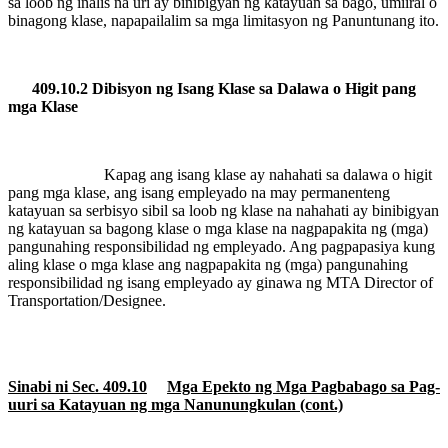
sa loob ng inalis na uri ay binibigyan ng katayuan sa bago, umiiral o
binagong klase, napapailalim sa mga limitasyon ng Panuntunang ito.
409.10.2 Dibisyon ng Isang Klase sa Dalawa o Higit pang
mga Klase
Kapag ang isang klase ay nahahati sa dalawa o higit
pang mga klase, ang isang empleyado na may permanenteng
katayuan sa serbisyo sibil sa loob ng klase na nahahati ay binibigyan
ng katayuan sa bagong klase o mga klase na nagpapakita ng (mga)
pangunahing responsibilidad ng empleyado. Ang pagpapasiya kung
aling klase o mga klase ang nagpapakita ng (mga) pangunahing
responsibilidad ng isang empleyado ay ginawa ng MTA Director of
Transportation/Designee.
Sinabi ni Sec. 409.10
Mga Epekto ng Mga Pagbabago sa Pag-
uuri sa Katayuan ng mga Nanunungkulan (cont.)