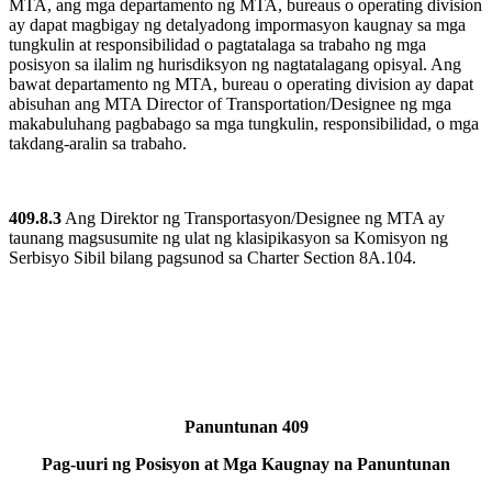
MTA, ang mga departamento ng MTA, bureaus o operating division
ay dapat magbigay ng detalyadong impormasyon kaugnay sa mga
tungkulin at responsibilidad o pagtatalaga sa trabaho ng mga
posisyon sa ilalim ng hurisdiksyon ng nagtatalagang opisyal. Ang
bawat departamento ng MTA, bureau o operating division ay dapat
abisuhan ang MTA Director of Transportation/Designee ng mga
makabuluhang pagbabago sa mga tungkulin, responsibilidad, o mga
takdang-aralin sa trabaho.
409.8.3
Ang Direktor ng Transportasyon/Designee ng MTA ay
taunang magsusumite ng ulat ng klasipikasyon sa Komisyon ng
Serbisyo Sibil bilang pagsunod sa Charter Section 8A.104.
Panuntunan 409
Pag-uuri ng Posisyon at Mga Kaugnay na Panuntunan