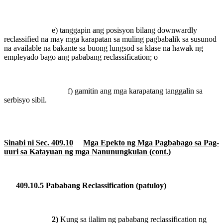
e) tanggapin ang posisyon bilang downwardly
reclassified na may mga karapatan sa muling pagbabalik sa susunod
na available na bakante sa buong lungsod sa klase na hawak ng
empleyado bago ang pababang reclassification; o
f) gamitin ang mga karapatang tanggalin sa
serbisyo sibil.
Sinabi ni Sec. 409.10
Mga Epekto ng Mga Pagbabago sa Pag-
uuri sa Katayuan ng mga Nanunungkulan (cont.)
409.10.5 Pababang Reclassification (patuloy)
2)
Kung sa ilalim ng pababang reclassification ng