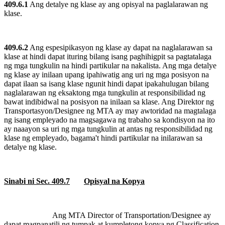
409.6.1
Ang detalye ng klase ay ang opisyal na paglalarawan ng
klase.
409.6.2
Ang espesipikasyon ng klase ay dapat na naglalarawan sa
klase at hindi dapat ituring bilang isang paghihigpit sa pagtatalaga
ng mga tungkulin na hindi partikular na nakalista. Ang mga detalye
ng klase ay inilaan upang ipahiwatig ang uri ng mga posisyon na
dapat ilaan sa isang klase ngunit hindi dapat ipakahulugan bilang
naglalarawan ng eksaktong mga tungkulin at responsibilidad ng
bawat indibidwal na posisyon na inilaan sa klase. Ang Direktor ng
Transportasyon/Designee ng MTA ay may awtoridad na magtalaga
ng isang empleyado na magsagawa ng trabaho sa kondisyon na ito
ay naaayon sa uri ng mga tungkulin at antas ng responsibilidad ng
klase ng empleyado, bagama't hindi partikular na inilarawan sa
detalye ng klase.
Sinabi ni Sec. 409.7
Opisyal na Kopya
Ang MTA Director of Transportation/Designee ay
dapat magpanatili ng tumpak at kumpletong kopya ng Classification