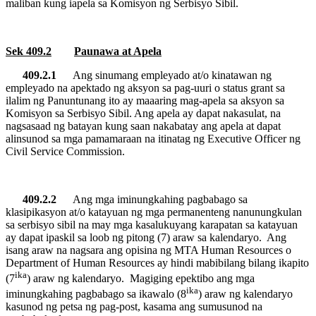
maliban kung iapela sa Komisyon ng Serbisyo Sibil.
Sek 409.2
Paunawa at Apela
409.2.1
Ang sinumang empleyado at/o kinatawan ng
empleyado na apektado ng aksyon sa pag-uuri o status grant sa
ilalim ng Panuntunang ito ay maaaring mag-apela sa aksyon sa
Komisyon sa Serbisyo Sibil. Ang apela ay dapat nakasulat, na
nagsasaad ng batayan kung saan nakabatay ang apela at dapat
alinsunod sa mga pamamaraan na itinatag ng Executive Officer ng
Civil Service Commission.
409.2.2
Ang mga iminungkahing pagbabago sa
klasipikasyon at/o katayuan ng mga permanenteng nanunungkulan
sa serbisyo sibil na may mga kasalukuyang karapatan sa katayuan
ay dapat ipaskil sa loob ng pitong (7) araw sa kalendaryo.
Ang
isang araw na nagsara ang opisina ng MTA Human Resources o
Department of Human Resources ay hindi mabibilang bilang ikapito
ika
(7
) araw ng kalendaryo.
Magiging epektibo ang mga
ika
iminungkahing pagbabago sa ikawalo (8
) araw ng kalendaryo
kasunod ng petsa ng pag-post, kasama ang sumusunod na