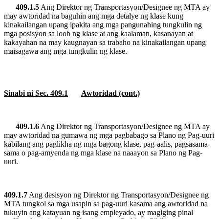
409.1.5
Ang Direktor ng Transportasyon/Designee ng MTA ay
may awtoridad na baguhin ang mga detalye ng klase kung
kinakailangan upang ipakita ang mga pangunahing tungkulin ng
mga posisyon sa loob ng klase at ang kaalaman, kasanayan at
kakayahan na may kaugnayan sa trabaho na kinakailangan upang
maisagawa ang mga tungkulin ng klase.
Sinabi ni Sec. 409.1
Awtoridad (cont.)
409.1.6
Ang Direktor ng Transportasyon/Designee ng MTA ay
may awtoridad na gumawa ng mga pagbabago sa Plano ng Pag-uuri
kabilang ang paglikha ng mga bagong klase, pag-aalis, pagsasama-
sama o pag-amyenda ng mga klase na naaayon sa Plano ng Pag-
uuri.
409.1.7
Ang desisyon ng Direktor ng Transportasyon/Designee ng
MTA tungkol sa mga usapin sa pag-uuri kasama ang awtoridad na
tukuyin ang katayuan ng isang empleyado, ay magiging pinal