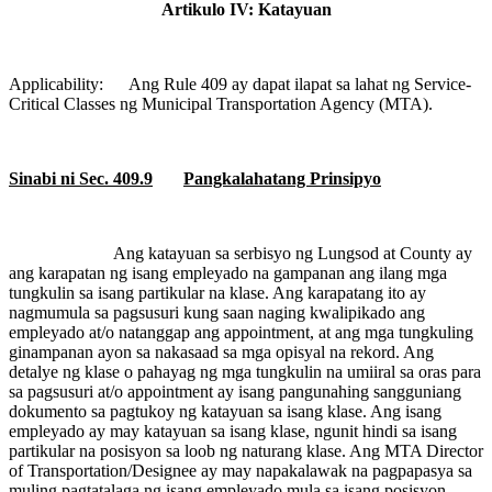
Artikulo IV: Katayuan
Applicability:
Ang Rule 409 ay dapat ilapat sa lahat ng Service-
Critical Classes ng Municipal Transportation Agency (MTA).
Sinabi ni Sec. 409.9
Pangkalahatang Prinsipyo
Ang katayuan sa serbisyo ng Lungsod at County ay
ang karapatan ng isang empleyado na gampanan ang ilang mga
tungkulin sa isang partikular na klase. Ang karapatang ito ay
nagmumula sa pagsusuri kung saan naging kwalipikado ang
empleyado at/o natanggap ang appointment, at ang mga tungkuling
ginampanan ayon sa nakasaad sa mga opisyal na rekord. Ang
detalye ng klase o pahayag ng mga tungkulin na umiiral sa oras para
sa pagsusuri at/o appointment ay isang pangunahing sangguniang
dokumento sa pagtukoy ng katayuan sa isang klase. Ang isang
empleyado ay may katayuan sa isang klase, ngunit hindi sa isang
partikular na posisyon sa loob ng naturang klase. Ang MTA Director
of Transportation/Designee ay may napakalawak na pagpapasya sa
muling pagtatalaga ng isang empleyado mula sa isang posisyon