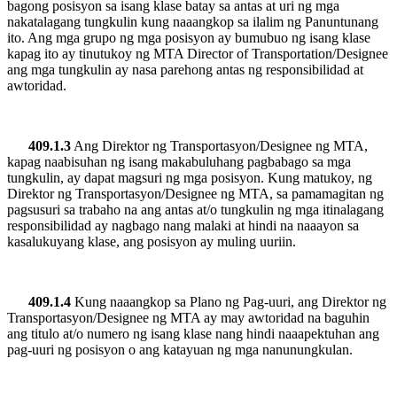
bagong posisyon sa isang klase batay sa antas at uri ng mga
nakatalagang tungkulin kung naaangkop sa ilalim ng Panuntunang
ito. Ang mga grupo ng mga posisyon ay bumubuo ng isang klase
kapag ito ay tinutukoy ng MTA Director of Transportation/Designee
ang mga tungkulin ay nasa parehong antas ng responsibilidad at
awtoridad.
409.1.3
Ang Direktor ng Transportasyon/Designee ng MTA,
kapag naabisuhan ng isang makabuluhang pagbabago sa mga
tungkulin, ay dapat magsuri ng mga posisyon. Kung matukoy, ng
Direktor ng Transportasyon/Designee ng MTA, sa pamamagitan ng
pagsusuri sa trabaho na ang antas at/o tungkulin ng mga itinalagang
responsibilidad ay nagbago nang malaki at hindi na naaayon sa
kasalukuyang klase, ang posisyon ay muling uuriin.
409.1.4
Kung naaangkop sa Plano ng Pag-uuri, ang Direktor ng
Transportasyon/Designee ng MTA ay may awtoridad na baguhin
ang titulo at/o numero ng isang klase nang hindi naaapektuhan ang
pag-uuri ng posisyon o ang katayuan ng mga nanunungkulan.