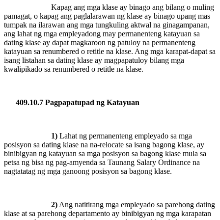
Kapag ang mga klase ay binago ang bilang o muling
pamagat, o kapag ang paglalarawan ng klase ay binago upang mas
tumpak na ilarawan ang mga tungkuling aktwal na ginagampanan,
ang lahat ng mga empleyadong may permanenteng katayuan sa
dating klase ay dapat magkaroon ng patuloy na permanenteng
katayuan sa renumbered o retitle na klase. Ang mga karapat-dapat sa
isang listahan sa dating klase ay magpapatuloy bilang mga
kwalipikado sa renumbered o retitle na klase.
409.10.7 Pagpapatupad ng Katayuan
1)
Lahat ng permanenteng empleyado sa mga
posisyon sa dating klase na na-relocate sa isang bagong klase, ay
binibigyan ng katayuan sa mga posisyon sa bagong klase mula sa
petsa ng bisa ng pag-amyenda sa Taunang Salary Ordinance na
nagtatatag ng mga ganoong posisyon sa bagong klase.
2)
Ang natitirang mga empleyado sa parehong dating
klase at sa parehong departamento ay binibigyan ng mga karapatan