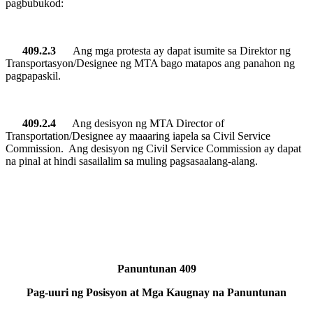
pagbubukod:
409.2.3
Ang mga protesta ay dapat isumite sa Direktor ng
Transportasyon/Designee ng MTA bago matapos ang panahon ng
pagpapaskil.
409.2.4
Ang desisyon ng MTA Director of
Transportation/Designee ay maaaring iapela sa Civil Service
Commission.
Ang desisyon ng Civil Service Commission ay dapat
na pinal at hindi sasailalim sa muling pagsasaalang-alang.
Panuntunan 409
Pag-uuri ng Posisyon at Mga Kaugnay na Panuntunan