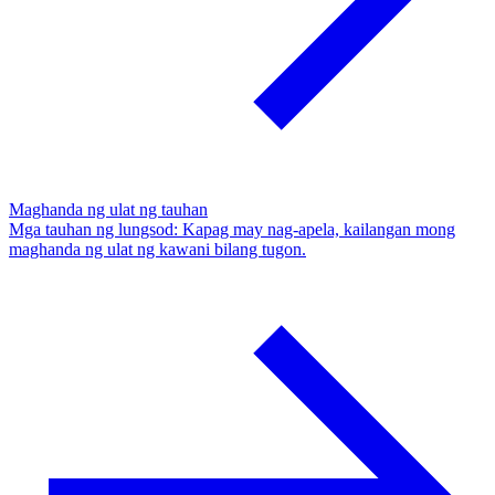
Maghanda ng ulat ng tauhan
Mga tauhan ng lungsod: Kapag may nag-apela, kailangan mong
maghanda ng ulat ng kawani bilang tugon.