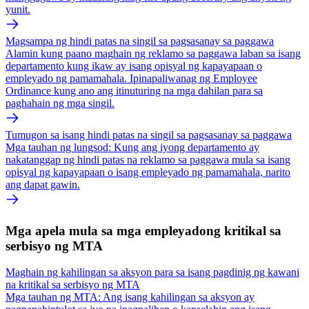
yunit.
Magsampa ng hindi patas na singil sa pagsasanay sa paggawa
Alamin kung paano maghain ng reklamo sa paggawa laban sa isang
departamento kung ikaw ay isang opisyal ng kapayapaan o
empleyado ng pamamahala. Ipinapaliwanag ng Employee
Ordinance kung ano ang itinuturing na mga dahilan para sa
paghahain ng mga singil.
Tumugon sa isang hindi patas na singil sa pagsasanay sa paggawa
Mga tauhan ng lungsod: Kung ang iyong departamento ay
nakatanggap ng hindi patas na reklamo sa paggawa mula sa isang
opisyal ng kapayapaan o isang empleyado ng pamamahala, narito
ang dapat gawin.
Mga apela mula sa mga empleyadong kritikal sa
serbisyo ng MTA
Maghain ng kahilingan sa aksyon para sa isang pagdinig ng kawani
na kritikal sa serbisyo ng MTA
Mga tauhan ng MTA: Ang isang kahilingan sa aksyon ay