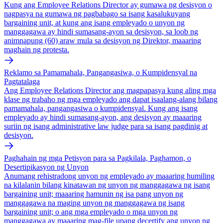
Kung ang Employee Relations Director ay gumawa ng desisyon o
nagpasya na gumawa ng pagbabago sa isang kasalukuyang
bargaining unit, at kung ang isang empleyado o unyon ng
manggagawa ay hindi sumasang-ayon sa desisyon, sa loob ng
animnapung (60) araw mula sa desisyon ng Direktor, maaaring
maghain ng protesta.
Reklamo sa Pamamahala, Pangangasiwa, o Kumpidensyal na
Pagtatalaga
Ang Employee Relations Director ang magpapasya kung aling mga
klase ng trabaho ng mga empleyado ang dapat isaalang-alang bilang
pamamahala, pangangasiwa o kumpidensyal. Kung ang isang
empleyado ay hindi sumasang-ayon, ang desisyon ay maaaring
suriin ng isang administrative law judge para sa isang pagdinig at
desisyon.
Paghahain ng mga Petisyon para sa Pagkilala, Paghamon, o
Desertipikasyon ng Unyon
Anumang rehistradong unyon ng empleyado ay maaaring humiling
na kilalanin bilang kinatawan ng unyon ng manggagawa ng isang
bargaining unit; maaaring hamunin ng isa pang unyon ng
manggagawa na maging unyon ng manggagawa ng isang
bargaining unit; o ang mga empleyado o mga unyon ng
manggagawa ay maaaring mag-file upang decertify ang unyon ng