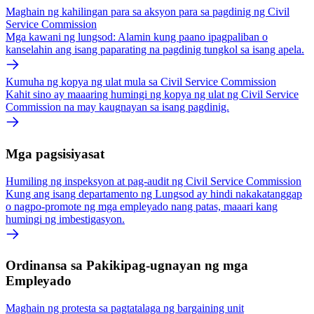
Maghain ng kahilingan para sa aksyon para sa pagdinig ng Civil
Service Commission
Mga kawani ng lungsod: Alamin kung paano ipagpaliban o
kanselahin ang isang paparating na pagdinig tungkol sa isang apela.
Kumuha ng kopya ng ulat mula sa Civil Service Commission
Kahit sino ay maaaring humingi ng kopya ng ulat ng Civil Service
Commission na may kaugnayan sa isang pagdinig.
Mga pagsisiyasat
Humiling ng inspeksyon at pag-audit ng Civil Service Commission
Kung ang isang departamento ng Lungsod ay hindi nakakatanggap
o nagpo-promote ng mga empleyado nang patas, maaari kang
humingi ng imbestigasyon.
Ordinansa sa Pakikipag-ugnayan ng mga
Empleyado
Maghain ng protesta sa pagtatalaga ng bargaining unit