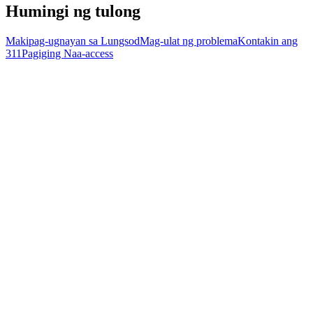
Humingi ng tulong
Makipag-ugnayan sa Lungsod
Mag-ulat ng problema
Kontakin ang
311
Pagiging Naa-access