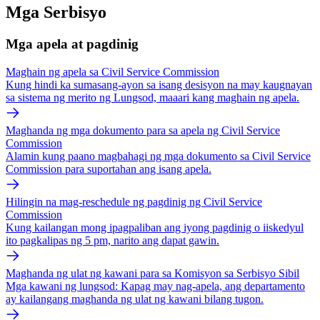
Mga Serbisyo
Mga apela at pagdinig
Maghain ng apela sa Civil Service Commission
Kung hindi ka sumasang-ayon sa isang desisyon na may kaugnayan
sa sistema ng merito ng Lungsod, maaari kang maghain ng apela.
Maghanda ng mga dokumento para sa apela ng Civil Service
Commission
Alamin kung paano magbahagi ng mga dokumento sa Civil Service
Commission para suportahan ang isang apela.
Hilingin na mag-reschedule ng pagdinig ng Civil Service
Commission
Kung kailangan mong ipagpaliban ang iyong pagdinig o iiskedyul
ito pagkalipas ng 5 pm, narito ang dapat gawin.
Maghanda ng ulat ng kawani para sa Komisyon sa Serbisyo Sibil
Mga kawani ng lungsod: Kapag may nag-apela, ang departamento
ay kailangang maghanda ng ulat ng kawani bilang tugon.