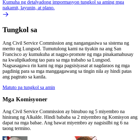
Kumuha ng detalyadong impormasyon tungkol sa aming mga
nakamit, layunin, at plano.
Tungkol sa
Ang Civil Service Commission ang nangangasiwa sa sistema ng
merito ng Lungsod. Tumutulong kami na tiyakin na ang San
Francisco ay kumukuha at nagpo-promote ng mga pinakamahusay
na kwalipikadong tao para sa mga trabaho sa Lungsod.
Nagsasagawa rin kami ng mga pagsisiyasat at nagdaraos ng mga
pagdinig para sa mga manggagawang sa tingin nila ay hindi patas
ang pagtrato sa kanila.
Matuto pa tungkol sa amin
Mga Komisyoner
Ang Civil Service Commission ay binubuo ng 5 miyembro na
hinirang ng Alkalde. Hindi bababa sa 2 miyembro ng Komisyon ang
dapat na mga babae. Ang bawat miyembro ay nagsisilbi ng 6 na
taong termino.