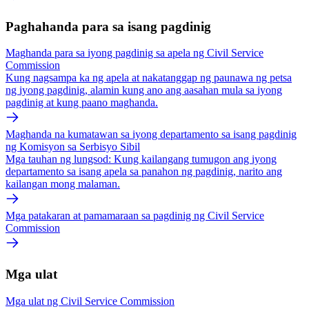
Paghahanda para sa isang pagdinig
Maghanda para sa iyong pagdinig sa apela ng Civil Service
Commission
Kung nagsampa ka ng apela at nakatanggap ng paunawa ng petsa
ng iyong pagdinig, alamin kung ano ang aasahan mula sa iyong
pagdinig at kung paano maghanda.
Maghanda na kumatawan sa iyong departamento sa isang pagdinig
ng Komisyon sa Serbisyo Sibil
Mga tauhan ng lungsod: Kung kailangang tumugon ang iyong
departamento sa isang apela sa panahon ng pagdinig, narito ang
kailangan mong malaman.
Mga patakaran at pamamaraan sa pagdinig ng Civil Service
Commission
Mga ulat
Mga ulat ng Civil Service Commission