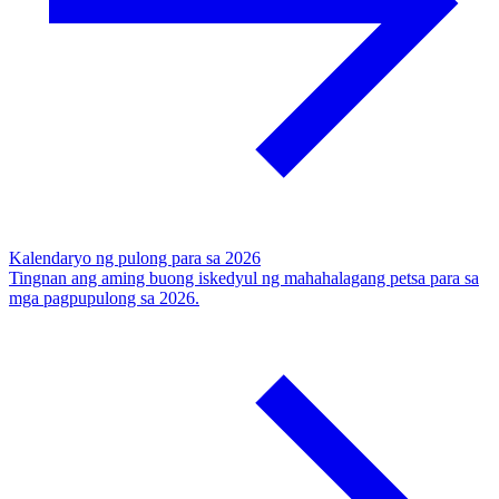
Kalendaryo ng pulong para sa 2026
Tingnan ang aming buong iskedyul ng mahahalagang petsa para sa
mga pagpupulong sa 2026.