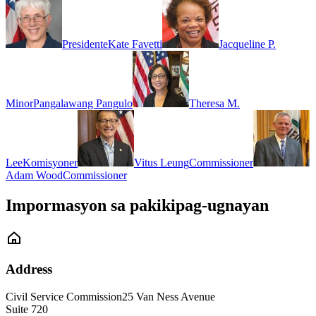
Presidente
Kate Favetti
Jacqueline P.
Minor
Pangalawang Pangulo
Theresa M.
Lee
Komisyoner
Vitus Leung
Commissioner
Adam Wood
Commissioner
Impormasyon sa pakikipag-ugnayan
Address
Civil Service Commission
25 Van Ness Avenue
Suite 720