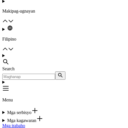
Makipag-ugnayan
Filipino
Search
Menu
Mga serbisyo
Mga kagawaran
Mga trabaho