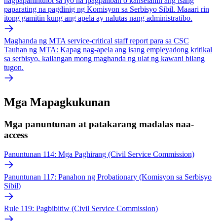
nagpapahintulot sa iyo na ipagpaliban o kanselahin ang isang
paparating na pagdinig ng Komisyon sa Serbisyo Sibil. Maaari rin
itong gamitin kung ang apela ay nalutas nang administratibo.
Maghanda ng MTA service-critical staff report para sa CSC
Tauhan ng MTA: Kapag nag-apela ang isang empleyadong kritikal
sa serbisyo, kailangan mong maghanda ng ulat ng kawani bilang
tugon.
Mga Mapagkukunan
Mga panuntunan at patakarang madalas naa-
access
Panuntunan 114: Mga Paghirang (Civil Service Commission)
Panuntunan 117: Panahon ng Probationary (Komisyon sa Serbisyo
Sibil)
Rule 119: Pagbibitiw (Civil Service Commission)