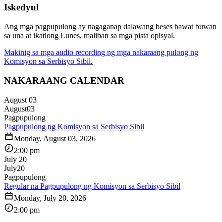
Iskedyul
Ang mga pagpupulong ay nagaganap dalawang beses bawat buwan
sa una at ikatlong Lunes, maliban sa mga pista opisyal.
Makinig sa mga audio recording ng mga nakaraang pulong ng
Komisyon sa Serbisyo Sibil.
NAKARAANG CALENDAR
August 03
August
03
Pagpupulong
Pagpupulong ng Komisyon sa Serbisyo Sibil
Monday, August 03, 2026
2:00 pm
July 20
July
20
Pagpupulong
Regular na Pagpupulong ng Komisyon sa Serbisyo Sibil
Monday, July 20, 2026
2:00 pm