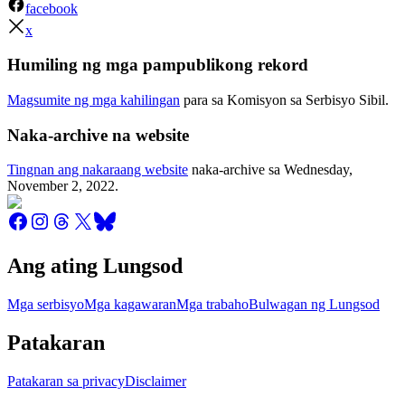
facebook
x
Humiling ng mga pampublikong rekord
Magsumite ng mga kahilingan
para sa Komisyon sa Serbisyo Sibil.
Naka-archive na website
Tingnan ang nakaraang website
naka-archive sa
Wednesday,
November 2, 2022
.
Ang ating Lungsod
Mga serbisyo
Mga kagawaran
Mga trabaho
Bulwagan ng Lungsod
Patakaran
Patakaran sa privacy
Disclaimer