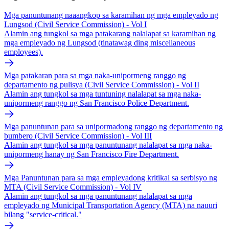
Mga panuntunang naaangkop sa karamihan ng mga empleyado ng
Lungsod (Civil Service Commission) - Vol I
Alamin ang tungkol sa mga patakarang nalalapat sa karamihan ng
mga empleyado ng Lungsod (tinatawag ding miscellaneous
employees).
Mga patakaran para sa mga naka-unipormeng ranggo ng
departamento ng pulisya (Civil Service Commission) - Vol II
Alamin ang tungkol sa mga tuntuning nalalapat sa mga naka-
unipormeng ranggo ng San Francisco Police Department.
Mga panuntunan para sa unipormadong ranggo ng departamento ng
bumbero (Civil Service Commission) - Vol III
Alamin ang tungkol sa mga panuntunang nalalapat sa mga naka-
unipormeng hanay ng San Francisco Fire Department.
Mga Panuntunan para sa mga empleyadong kritikal sa serbisyo ng
MTA (Civil Service Commission) - Vol IV
Alamin ang tungkol sa mga panuntunang nalalapat sa mga
empleyado ng Municipal Transportation Agency (MTA) na nauuri
bilang "service-critical."