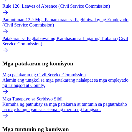
Rule 120: Leaves of Absence (Civil Service Commission)
Panuntunan 122: Mga Pamamaraan sa Paghihiwalay ng Empleyado
(Civil Service Commission)
Patakaran sa Pagbabawal ng Karahasan sa Lugar ng Trabaho (Civil
Service Commission)
Mga patakaran ng komisyon
Mga patakaran ng Civil Service Commission
Alamin ang tungkol sa mga patakarang nalalapat sa mga empleyado
ng Lungsod at County.
Mga Tagapayo sa Serbisyo Sibil
Kumuha ng patnubay sa mga patakaran at tuntunin sa pagtatrabaho
na may kaugnayan sa sistema ng merito ng Lungsod.
Mga tuntunin ng komisyon