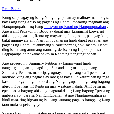
Rent Board
Kung sa palagay ng isang Nangungupahan ay malinaw na labag sa
batas ang isang abiso ng pagtaas ng Renta , maaaring maghain ang
Nangungupahan ng isang
Petisyon ng Buod ng Nangungupahan
.
Ang isang Petisyon ng Buod ay dapat may kasamang kopya ng
abiso ng pagtaas ng Renta ng may-ari ng lupa, isang pahayag kung
bakit naniniwala ang Nangungupahan na hindi dapat payagan ang
pagtaas ng Renta , at anumang sumusuportang dokumento. Dapat
ding isama ang anumang naunang desisyon ng Lupon para sa
Pagpapaupa na nakakaapekto sa Renta ng nangungupahan.
Ang proseso ng Summary Petition ay karaniwang hindi
nangangailangan ng pagdinig. Sa sandaling matanggap ang
Summary Petition, makikipag-ugnayan ang isang staff person sa
landlord kung ang pagtaas ay labag sa batas. Sa karamihan ng mga
kaso, binibigyan ng landlord ang Nangungupahan ng isang bagong
abiso ng pagtaas ng Renta na may wastong halaga. Ang petsa na
epektibo sa bagong abiso ay magtatakda ng isang bagong "petsa ng
anibersaryo" para sa Nangungupahan, at ang Nangungupahan ay
hindi maaaring bigyan ng isa pang taunang pagtaas hanggang isang
taon mula sa petsang iyon.
Sa mga kasong pinagtatalunan o kung saan ang pagtaas ng Renta ay