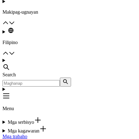
Makipag-ugnayan
Filipino
Search
Menu
Mga serbisyo
Mga kagawaran
Mga trabaho