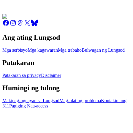
Ang ating Lungsod
Mga serbisyo
Mga kagawaran
Mga trabaho
Bulwagan ng Lungsod
Patakaran
Patakaran sa privacy
Disclaimer
Humingi ng tulong
Makipag-ugnayan sa Lungsod
Mag-ulat ng problema
Kontakin ang
311
Pagiging Naa-access