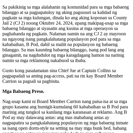
Sa pakikinig sa mga alalahanin ng komunidad para sa mga babaeng
bilanggo at sa pagpapatuloy ng aking pagsusuri sa kalidad ng
pagkain sa mga kulungan, dinala ko ang aking koponan sa County
Jail 2 (CJ 2) noong Oktubre 24, 2024, upang makipag-usap sa mga
babaeng bilanggo at siyasatin ang kusina at mga operasyon sa
paghahanda ng pagkain. Nalaman namin na ang CJ 2 ay mayroon
na ngayong isang pangkalahatang populasyon pod para sa mga
kababaihan, B Pod, dahil sa maliit na populasyon ng babaeng
bilanggo. Sa mas kaunting babaeng bilanggo, isang pod lang ang
ginagamit, na nagdudulot ng mga karagdagang hamon na narinig
namin sa mga reklamong nakabuod sa ibaba.
Gusto kong pasalamatan sina Chief Jue at Captain Collins sa
pagpapadali sa aming pag-access, pati na rin kay Board Member
Carrion sa pagsali sa pagbisita.
Mga Babaeng Preso.
Nag-usap kami ni Board Member Carrion nang paisa-isa at sa mga
grupo kasama ang humigit-kumulang 60 kababaihan sa B Pod para
marinig ang tungkol sa kanilang mga karanasan at reklamo. Ang B
Pod ay may dalawang antas: ang mas mababang antas ay
nagpapatira sa pangkalahatang populasyon ng mga babaeng inmate
sa isang open dorm-style na setting na may mga bunk bed, habang