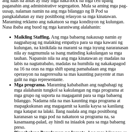
ang itaas na antas ay may mga naka-lock na mga cell upang
paganahin ang administrative segregation. Mula sa aming mga pag-
uusap, nalaman namin na ang mga bilanggo ng B Pod sa
pangkalahatan ay may positibong relasyon sa mga kinatawan.
Maraming reklamo ang nakatuon sa mga kondisyon ng kulungan.
Nasa ibaba ang buod ng mga karaniwang alalahanin:
Maikling Staffing.
Ang mga babaeng nakausap namin ay
nagpahayag ng malaking empatiya para sa mga kawani ng
kulungan, na kinikilala na marami sa mga isyung nararanasan
nila ay nagmumula sa isang matinding kakulangan sa mga
tauhan. Napansin nila na ang mga kinatawan ay madalas na
labis na nagtatrabaho, madalas na humihila ng nakakapagod
na 16 na oras na mga shift upang pamahalaan ang mga
operasyon na nagreresulta sa mas kaunting pasyente at mas
galit na mga representante.
Mga programa.
Maraming kababaihan ang nagbahagi ng
mga alalahanin tungkol sa kakulangan ng mga programa at
mga grupo ng suporta na magagamit para sa mga babaeng
bilanggo. Nadama nila na mas kaunting mga programa at
mapagkukunan ang magagamit sa kanila kaysa sa kanilang
mga katapat na lalaki. Ilang naalala ang mga positibong
karanasan sa mga pod na nakatuon sa programa na, sa
kasamaang-palad, ay hindi na iniaalok para sa mga babaeng
preso.