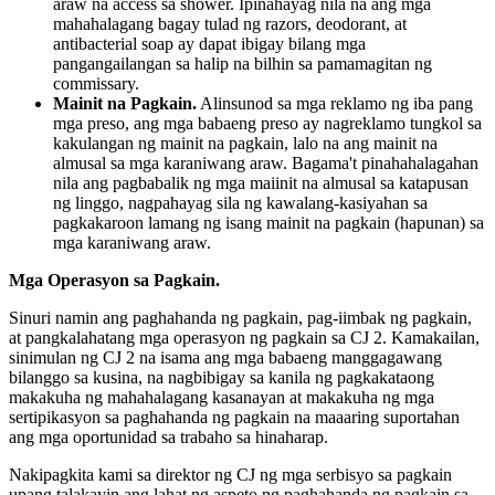
araw na access sa shower. Ipinahayag nila na ang mga
mahahalagang bagay tulad ng razors, deodorant, at
antibacterial soap ay dapat ibigay bilang mga
pangangailangan sa halip na bilhin sa pamamagitan ng
commissary.
Mainit na Pagkain.
Alinsunod sa mga reklamo ng iba pang
mga preso, ang mga babaeng preso ay nagreklamo tungkol sa
kakulangan ng mainit na pagkain, lalo na ang mainit na
almusal sa mga karaniwang araw. Bagama't pinahahalagahan
nila ang pagbabalik ng mga maiinit na almusal sa katapusan
ng linggo, nagpahayag sila ng kawalang-kasiyahan sa
pagkakaroon lamang ng isang mainit na pagkain (hapunan) sa
mga karaniwang araw.
Mga Operasyon sa Pagkain.
Sinuri namin ang paghahanda ng pagkain, pag-iimbak ng pagkain,
at pangkalahatang mga operasyon ng pagkain sa CJ 2. Kamakailan,
sinimulan ng CJ 2 na isama ang mga babaeng manggagawang
bilanggo sa kusina, na nagbibigay sa kanila ng pagkakataong
makakuha ng mahahalagang kasanayan at makakuha ng mga
sertipikasyon sa paghahanda ng pagkain na maaaring suportahan
ang mga oportunidad sa trabaho sa hinaharap.
Nakipagkita kami sa direktor ng CJ ng mga serbisyo sa pagkain
upang talakayin ang lahat ng aspeto ng paghahanda ng pagkain sa