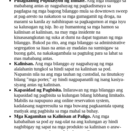
Pinaghalong Populasyon ng Inmate.
Ang mga bilanggo sa
mababang antas ay nagpahayag ng pagkadismaya sa
pagdagsa ng mga bagong bilanggo mula sa downtown sweep
at pag-aresto na nakatuon sa mga gumagamit ng droga, na
marami sa kanila ay nahihirapan sa pagkagumon at mga isyu
sa kalusugan ng isip. Ito ay humantong sa mga hamon sa
kalinisan at kalinisan, na may mga insidente na
kinasasangkutan ng suka at dumi na dapat tugunan ng mga
bilanggo. Bukod pa rito, ang mga bilanggo sa administrative
segregation sa itaas na antas ay madalas na sumisigaw sa
buong gabi, na nakakagambala sa pagtulog para sa lahat sa
mas mababang antas.
Kalinisan.
Ang mga bilanggo ay nagpahayag ng mga
alalahanin tungkol sa hindi sapat na kalinisan sa pod.
Napansin nila na ang mga tauhan ng custodial, na tinutukoy
bilang "mga porter," ay hindi nagpapanatili ng isang kasiya-
siyang antas ng kalinisan.
Kapasidad ng Pagbisita.
Inilarawan ng mga bilanggo ang
kapasidad ng pagbisita sa kulungan bilang lubhang limitado.
Mabilis na napupuno ang online reservation system,
kadalasang nagreresulta sa mga buwang pagkaantala upang
matiyak ang pagbisita sa mga mahal sa buhay.
Mga Kagamitan sa Kalinisan at Paligo.
Ang mga
kababaihan sa pod ay nag-ulat na ang kulungan ay hindi
nagbibigay ng sapat na mga produkto sa kalinisan o araw-