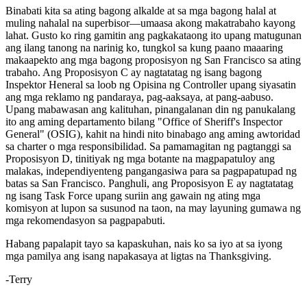
Binabati kita sa ating bagong alkalde at sa mga bagong halal at
muling nahalal na superbisor—umaasa akong makatrabaho kayong
lahat. Gusto ko ring gamitin ang pagkakataong ito upang matugunan
ang ilang tanong na narinig ko, tungkol sa kung paano maaaring
makaapekto ang mga bagong proposisyon ng San Francisco sa ating
trabaho. Ang Proposisyon C ay nagtatatag ng isang bagong
Inspektor Heneral sa loob ng Opisina ng Controller upang siyasatin
ang mga reklamo ng pandaraya, pag-aaksaya, at pang-aabuso.
Upang mabawasan ang kalituhan, pinangalanan din ng panukalang
ito ang aming departamento bilang "Office of Sheriff's Inspector
General" (OSIG), kahit na hindi nito binabago ang aming awtoridad
sa charter o mga responsibilidad. Sa pamamagitan ng pagtanggi sa
Proposisyon D, tinitiyak ng mga botante na magpapatuloy ang
malakas, independiyenteng pangangasiwa para sa pagpapatupad ng
batas sa San Francisco. Panghuli, ang Proposisyon E ay nagtatatag
ng isang Task Force upang suriin ang gawain ng ating mga
komisyon at lupon sa susunod na taon, na may layuning gumawa ng
mga rekomendasyon sa pagpapabuti.
Habang papalapit tayo sa kapaskuhan, nais ko sa iyo at sa iyong
mga pamilya ang isang napakasaya at ligtas na Thanksgiving.
-Terry