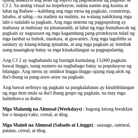
CJ 2. Sa aming visual na inspeksyon, nakita namin ang kusina at
lahat ng ibabaw—kabilang ang mga mesa ng pagkain, countertop,
lababo, at sahig—na malinis na malinis, na walang nakikitang mga
labi o nalalabi sa pagkain. Ang mga sistema ng pagpupulong ay
mahusay at mahusay na pinananatili, at lahat ng mga humahawak ng
pagkain ay nagsusuot ng mga kagamitang pang-proteksyon tulad ng
mga lambat sa buhok, maskara, at guwantes. Ang mga tagubilin sa
sanitary ay kitang-kitang ipinakita, at ang mga pagkain ay inimbak
nang naaangkop batay sa mga kinakailangan sa pagpapalamig.
Ang CJ 2 ay naghahanda ng humigit-kumulang 13,000 pagkain
bawat linggo, isang numero na nagbabago batay sa populasyon ng
bilanggo. Ang menu ay umiikot linggu-linggo upang mag-alok ng
iba't-ibang sa pang-araw-araw na pagkain.
Ang bawat serbisyo ng pagkain sa pangkalahatan ay kinabibilangan
ng mga item mula sa iba't ibang grupo ng pagkain, na may mga
halimbawa sa ibaba:
Mga Malamig na Almusal (Weekdays)
: bagong lutong breakfast
bar o tinapay/cake, cereal, at itlog.
Mga Mainit na Almusal (Sabado at Linggo)
: sausage, oatmeal,
patatas, cereal, at itlog.