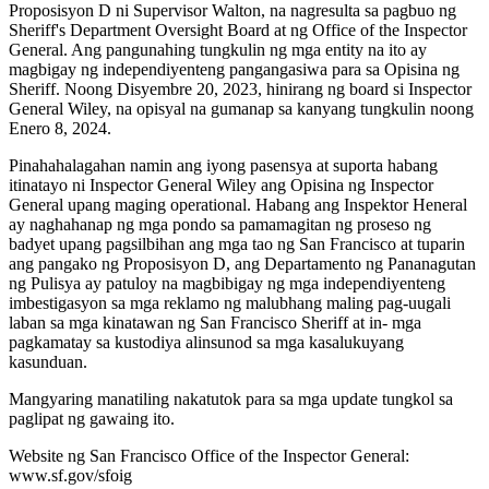
Proposisyon D ni Supervisor Walton, na nagresulta sa pagbuo ng
Sheriff's Department Oversight Board at ng Office of the Inspector
General. Ang pangunahing tungkulin ng mga entity na ito ay
magbigay ng independiyenteng pangangasiwa para sa Opisina ng
Sheriff. Noong Disyembre 20, 2023, hinirang ng board si Inspector
General Wiley, na opisyal na gumanap sa kanyang tungkulin noong
Enero 8, 2024.
Pinahahalagahan namin ang iyong pasensya at suporta habang
itinatayo ni Inspector General Wiley ang Opisina ng Inspector
General upang maging operational. Habang ang Inspektor Heneral
ay naghahanap ng mga pondo sa pamamagitan ng proseso ng
badyet upang pagsilbihan ang mga tao ng San Francisco at tuparin
ang pangako ng Proposisyon D, ang Departamento ng Pananagutan
ng Pulisya ay patuloy na magbibigay ng mga independiyenteng
imbestigasyon sa mga reklamo ng malubhang maling pag-uugali
laban sa mga kinatawan ng San Francisco Sheriff at in- mga
pagkamatay sa kustodiya alinsunod sa mga kasalukuyang
kasunduan.
Mangyaring manatiling nakatutok para sa mga update tungkol sa
paglipat ng gawaing ito.
Website ng San Francisco Office of the Inspector General:
www.sf.gov/sfoig