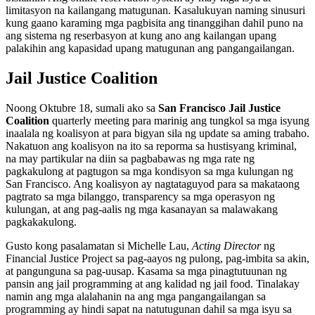
limitasyon na kailangang matugunan. Kasalukuyan naming sinusuri
kung gaano karaming mga pagbisita ang tinanggihan dahil puno na
ang sistema ng reserbasyon at kung ano ang kailangan upang
palakihin ang kapasidad upang matugunan ang pangangailangan.
Jail Justice Coalition
Noong Oktubre 18, sumali ako sa
San Francisco Jail Justice
Coalition
quarterly meeting para marinig ang tungkol sa mga isyung
inaalala ng koalisyon at para bigyan sila ng update sa aming trabaho.
Nakatuon ang koalisyon na ito sa reporma sa hustisyang kriminal,
na may partikular na diin sa pagbabawas ng mga rate ng
pagkakulong at pagtugon sa mga kondisyon sa mga kulungan ng
San Francisco. Ang koalisyon ay nagtataguyod para sa makataong
pagtrato sa mga bilanggo, transparency sa mga operasyon ng
kulungan, at ang pag-aalis ng mga kasanayan sa malawakang
pagkakakulong.
Gusto kong pasalamatan si Michelle Lau,
Acting Director
ng
Financial Justice Project sa pag-aayos ng pulong, pag-imbita sa akin,
at pangunguna sa pag-uusap. Kasama sa mga pinagtutuunan ng
pansin ang jail programming at ang kalidad ng jail food. Tinalakay
namin ang mga alalahanin na ang mga pangangailangan sa
programming ay hindi sapat na natutugunan dahil sa mga isyu sa