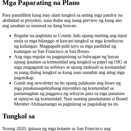
Mga Paparating na Plano
Para panatilihin kang may alam tungkol sa aming mga patuloy na
aktibidad at proyekto, nasa ibaba ang isang preview ng kung ano
ang aasahan sa susunod na ilang buwan.
Regular na pagbisita sa County Jails upang marinig ang input
mula sa mga bilanggo at kawani tungkol sa mga kondisyon
ng kulungan. Magpapalit-palit tayo sa mga pasilidad ng
kulungan sa San Francisco at San Bruno.
Ang mga regular na pagpupulong sa bulwagan ng bayan
upang ipaalam sa komunidad ang tungkol sa papel ng OIG at
mga magagamit na serbisyo at upang makisali sa komunidad
sa isang dialog tungkol sa kung saan uunahin ang ating mga
pagsisikap.
Gamit ang newsletter na ito upang palakasin ang boses ng
mga pinakanaapektuhang miyembro ng komunidad sa
pamamagitan ng paggawa ng seksyon para sa mga pananaw
at opinyon ng komunidad. Nais naming pasalamatan si Board
Member Afuhaamango sa pagtulong sa pagsisikap na ito.
Tungkol sa
Noong 2020, ipinasa ng mga botante sa San Francisco ang