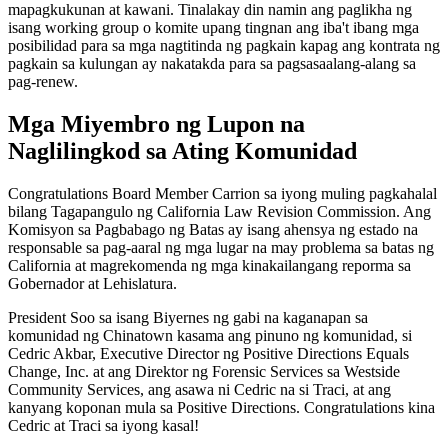
mapagkukunan at kawani. Tinalakay din namin ang paglikha ng
isang working group o komite upang tingnan ang iba't ibang mga
posibilidad para sa mga nagtitinda ng pagkain kapag ang kontrata ng
pagkain sa kulungan ay nakatakda para sa pagsasaalang-alang sa
pag-renew.
Mga Miyembro ng Lupon na
Naglilingkod sa Ating Komunidad
Congratulations Board Member Carrion sa iyong muling pagkahalal
bilang Tagapangulo ng California Law Revision Commission. Ang
Komisyon sa Pagbabago ng Batas ay isang ahensya ng estado na
responsable sa pag-aaral ng mga lugar na may problema sa batas ng
California at magrekomenda ng mga kinakailangang reporma sa
Gobernador at Lehislatura.
President Soo sa isang Biyernes ng gabi na kaganapan sa
komunidad ng Chinatown kasama ang pinuno ng komunidad, si
Cedric Akbar, Executive Director ng Positive Directions Equals
Change, Inc. at ang Direktor ng Forensic Services sa Westside
Community Services, ang asawa ni Cedric na si Traci, at ang
kanyang koponan mula sa Positive Directions. Congratulations kina
Cedric at Traci sa iyong kasal!