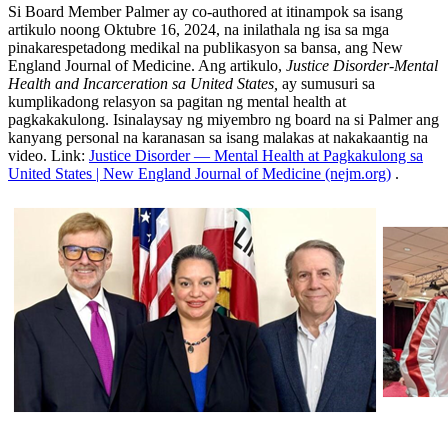
Si Board Member Palmer ay co-authored at itinampok sa isang
artikulo noong Oktubre 16, 2024, na inilathala ng isa sa mga
pinakarespetadong medikal na publikasyon sa bansa, ang New
England Journal of Medicine. Ang artikulo,
Justice Disorder-Mental
Health and Incarceration sa United States,
ay sumusuri sa
kumplikadong relasyon sa pagitan ng mental health at
pagkakakulong. Isinalaysay ng miyembro ng board na si Palmer ang
kanyang personal na karanasan sa isang malakas at nakakaantig na
video. Link:
Justice Disorder — Mental Health at Pagkakulong sa
United States | New England Journal of Medicine (nejm.org)
.