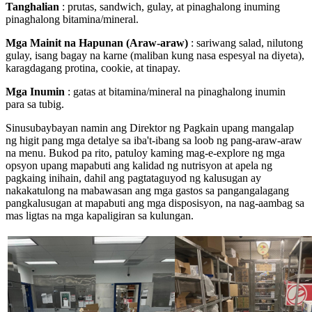
Tanghalian
: prutas, sandwich, gulay, at pinaghalong inuming
pinaghalong bitamina/mineral.
Mga Mainit na Hapunan (Araw-araw)
: sariwang salad, nilutong
gulay, isang bagay na karne (maliban kung nasa espesyal na diyeta),
karagdagang protina, cookie, at tinapay.
Mga Inumin
: gatas at bitamina/mineral na pinaghalong inumin
para sa tubig.
Sinusubaybayan namin ang Direktor ng Pagkain upang mangalap
ng higit pang mga detalye sa iba't-ibang sa loob ng pang-araw-araw
na menu. Bukod pa rito, patuloy kaming mag-e-explore ng mga
opsyon upang mapabuti ang kalidad ng nutrisyon at apela ng
pagkaing inihain, dahil ang pagtataguyod ng kalusugan ay
nakakatulong na mabawasan ang mga gastos sa pangangalagang
pangkalusugan at mapabuti ang mga disposisyon, na nag-aambag sa
mas ligtas na mga kapaligiran sa kulungan.