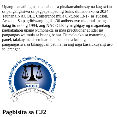
Upang manatiling napapanahon sa pinakamahuhusay na kagawian
sa pangangasiwa sa pagpapatupad ng batas, dumalo ako sa 2024
Taunang NACOLE Conference mula Oktubre 13-17 sa Tucson,
Arizona. Sa pagdiriwang ng ika-30 anibersaryo nito mula nang
itatag ito noong 1994, ang NACOLE ay nagbigay ng magandang
pagkakataon upang kumonekta sa mga practitioner at lider ng
pangangasiwa mula sa buong bansa. Dumalo ako sa maraming
panel, talakayan, at seminar na nakatuon sa kulungan at
pangangasiwa sa bilangguan pati na rin ang mga kasalukuyang uso
sa larangan.
Pagbisita sa CJ2