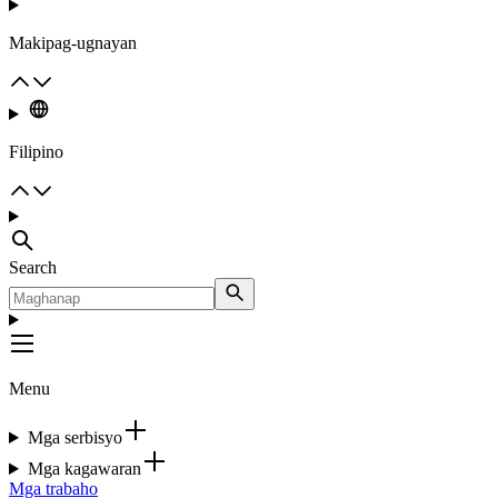
Makipag-ugnayan
Filipino
Search
Menu
Mga serbisyo
Mga kagawaran
Mga trabaho