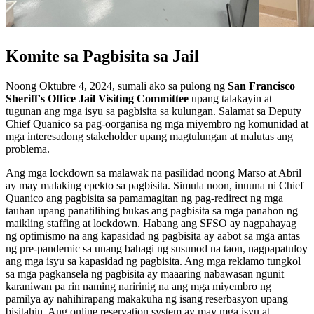
Komite sa Pagbisita sa Jail
Noong Oktubre 4, 2024, sumali ako sa pulong ng
San Francisco
Sheriff's Office Jail Visiting Committee
upang talakayin at
tugunan ang mga isyu sa pagbisita sa kulungan. Salamat sa Deputy
Chief Quanico sa pag-oorganisa ng mga miyembro ng komunidad at
mga interesadong stakeholder upang magtulungan at malutas ang
problema.
Ang mga lockdown sa malawak na pasilidad noong Marso at Abril
ay may malaking epekto sa pagbisita. Simula noon, inuuna ni Chief
Quanico ang pagbisita sa pamamagitan ng pag-redirect ng mga
tauhan upang panatilihing bukas ang pagbisita sa mga panahon ng
maikling staffing at lockdown. Habang ang SFSO ay nagpahayag
ng optimismo na ang kapasidad ng pagbisita ay aabot sa mga antas
ng pre-pandemic sa unang bahagi ng susunod na taon, nagpapatuloy
ang mga isyu sa kapasidad ng pagbisita. Ang mga reklamo tungkol
sa mga pagkansela ng pagbisita ay maaaring nabawasan ngunit
karaniwan pa rin naming naririnig na ang mga miyembro ng
pamilya ay nahihirapang makakuha ng isang reserbasyon upang
bisitahin. Ang online reservation system ay may mga isyu at