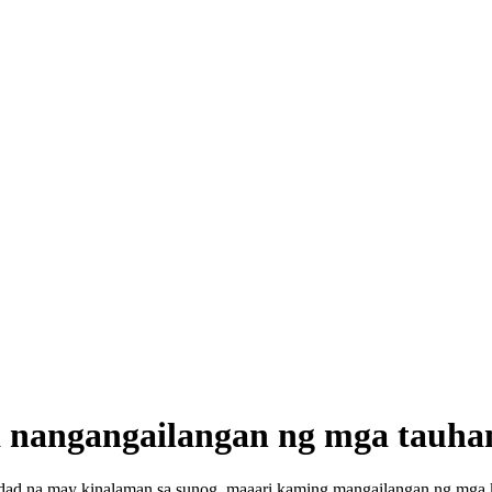
a nangangailangan ng mga tauh
ad na may kinalaman sa sunog, maaari kaming mangailangan ng mga ka