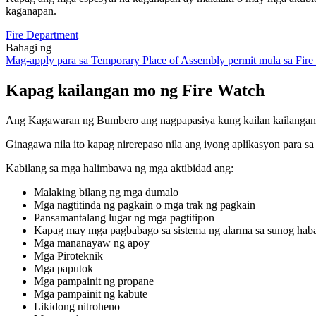
kaganapan.
Fire Department
Bahagi ng
Mag-apply para sa Temporary Place of Assembly permit mula sa Fire
Kapag kailangan mo ng Fire Watch
Ang Kagawaran ng Bumbero ang nagpapasiya kung kailan kailangan 
Ginagawa nila ito kapag nirerepaso nila ang iyong aplikasyon para sa
Kabilang sa mga halimbawa ng mga aktibidad ang:
Malaking bilang ng mga dumalo
Mga nagtitinda ng pagkain o mga trak ng pagkain
Pansamantalang lugar ng mga pagtitipon
Kapag may mga pagbabago sa sistema ng alarma sa sunog haba
Mga mananayaw ng apoy
Mga Piroteknik
Mga paputok
Mga pampainit ng propane
Mga pampainit ng kabute
Likidong nitroheno