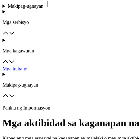
Makipag-ugnayan
Mga serbisyo
Mga kagawaran
Mga trabaho
Makipag-ugnayan
Pahina ng Impormasyon
Mga aktibidad sa kaganapan n
Kapag ang mga espesyal na kaganapan ay malalaki o may mga aktibid