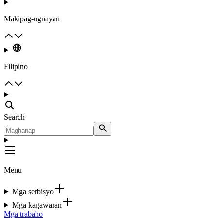
Makipag-ugnayan
Filipino
Search
Menu
Mga serbisyo
Mga kagawaran
Mga trabaho