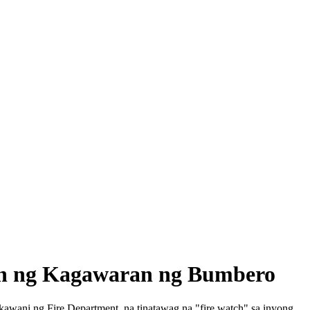
an ng Kagawaran ng Bumbero
wani ng Fire Department, na tinatawag na "fire watch" sa inyong