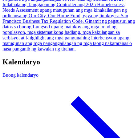
Inilathala ng Tanggapan ng Controller ang 2025 Homelessness
Needs Assessment upang matugunan ang mga kinakailangan ng
ordinansa ng Our City, Our Home Fund, gaya ng tinukoy sa San
Francisco Business Tax Regulation Code. Ginamit ng pagsusuri ang
datos sa buong Lungsod upang matukoy ang mga trend ng
populasyon, mga sistematikong hadlang, mga kakulangan sa
serbisyo, at i-highlight ang mga pangunahing interbensyon upang
matugunan ang mga pangangailangan ng mga taong nakararanas o
nasa panganib ng kawalan ng tirahan.
Kalendaryo
Buong kalendaryo