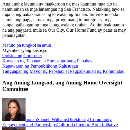
Ang aming layunin ay magkaroon ng mas kaunting mga tao na
naninirahan sa mga lansangan ng San Francisco. Nakikinig tayo sa
mga taong nakakaranas ng kawalan ng tirahan. Inirerekomenda
namin ang paggastos sa mga programang tumutugon sa mga
pangangailangan ng mga taong walang tirahan. At, tinitiyak namin
na ang paggasta mula sa Our City, Our Home Fund ay patas at may
pananagutan.
Matuto pa tungkol sa amin
Mga ahensyang kasosyo
Opisina ng Controller
Kawalan ng Tahanan at Sumusuportang Pabahay
Kagawaran ng Pampublikong Kalusugan
Tanggapan ng Mayor ng Pabahay at Pagpapaunlad ng Komunidad
Ang Aming Lungsod, ang Aming Home Oversight
Committee
upuan
Shanell Williams
Direktor ng Community
Engagement and Partnerships
California Preterm Birth Initiative