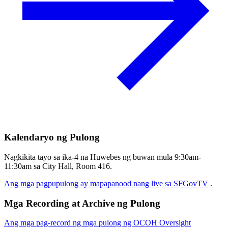
Kalendaryo ng Pulong
Nagkikita tayo sa ika-4 na Huwebes ng buwan mula 9:30am-
11:30am sa City Hall, Room 416.
Ang mga pagpupulong ay mapapanood nang live sa SFGovTV
.
Mga Recording at Archive ng Pulong
Ang mga pag-record ng mga pulong ng OCOH Oversight