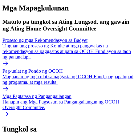
Mga Mapagkukunan
Matuto pa tungkol sa Ating Lungsod, ang gawain
ng Ating Home Oversight Committee
Proseso ng mga Rekomendasyon sa Badyet
Tingnan ang proseso ng Komite at mga pangwakas na
rekomendasyon sa paggastos at para sa OCOH Fund ayon sa taon
ng pananalapi.
Pag-uulat ng Pondo ng OCOH
Maghanap ng mga ulat sa paggasta ng OCOH Fund, pagpapatupad
ng programa, at mga resulta.
Mga Pagtatasa ng Pangangailangan
Hanapin ang Mga Pagsusuri sa Pangangailangan ng OCOH
Oversight Committee.
Tungkol sa