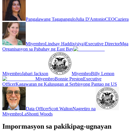
Pangalawang Tagapangulo
Julia D'Antonio
CEO
Caziera
Miyembro
Lindsay Haddix
(
siya
)
Executive Director
Mga
Organisasyon sa Pabahay ng East Bay
Miyembro
Jabari Jackson
Miyembro
Billy Lemon
Miyembro
Bonnie Preston
Executive
Officer
Kagawaran ng Kalusugan at Serbisyong Pantao ng US
Data Officer
Scott Walton
Nagretiro na
Miyembro
LaShonti Woods
Impormasyon sa pakikipag-ugnayan