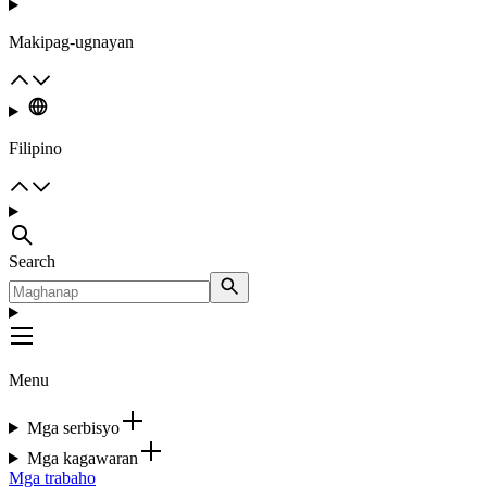
Makipag-ugnayan
Filipino
Search
Menu
Mga serbisyo
Mga kagawaran
Mga trabaho