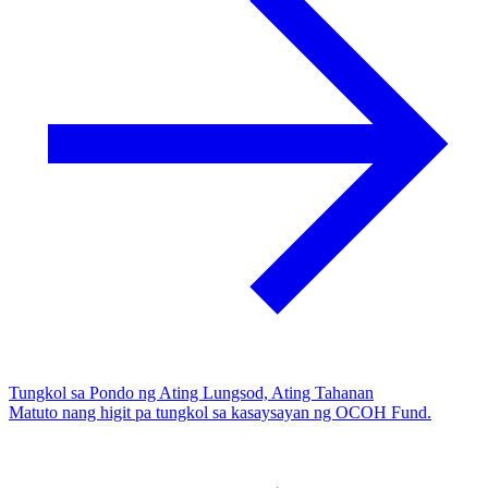
Tungkol sa Pondo ng Ating Lungsod, Ating Tahanan
Matuto nang higit pa tungkol sa kasaysayan ng OCOH Fund.