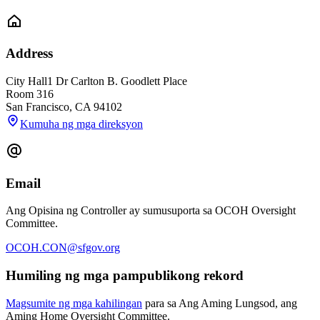
Address
City Hall
1 Dr Carlton B. Goodlett Place
Room 316
San Francisco
,
CA
94102
Kumuha ng mga direksyon
Email
Ang Opisina ng Controller ay sumusuporta sa OCOH Oversight
Committee.
OCOH.CON@sfgov.org
Humiling ng mga pampublikong rekord
Magsumite ng mga kahilingan
para sa Ang Aming Lungsod, ang
Aming Home Oversight Committee.