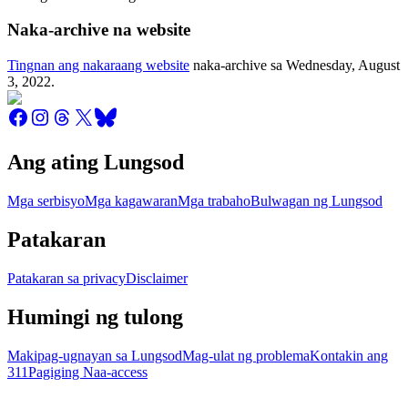
Naka-archive na website
Tingnan ang nakaraang website
naka-archive sa
Wednesday, August
3, 2022
.
Ang ating Lungsod
Mga serbisyo
Mga kagawaran
Mga trabaho
Bulwagan ng Lungsod
Patakaran
Patakaran sa privacy
Disclaimer
Humingi ng tulong
Makipag-ugnayan sa Lungsod
Mag-ulat ng problema
Kontakin ang
311
Pagiging Naa-access