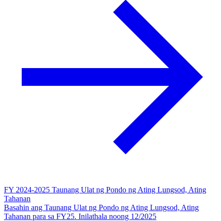
FY 2024-2025 Taunang Ulat ng Pondo ng Ating Lungsod, Ating
Tahanan
Basahin ang Taunang Ulat ng Pondo ng Ating Lungsod, Ating
Tahanan para sa FY25. Inilathala noong 12/2025