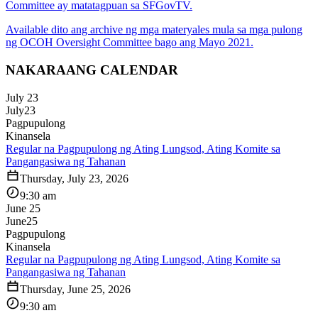
Committee ay matatagpuan sa SFGovTV.
Available dito ang archive ng mga materyales mula sa mga pulong
ng OCOH Oversight Committee bago ang Mayo 2021.
NAKARAANG CALENDAR
July 23
July
23
Pagpupulong
Kinansela
Regular na Pagpupulong ng Ating Lungsod, Ating Komite sa
Pangangasiwa ng Tahanan
Thursday, July 23, 2026
9:30 am
June 25
June
25
Pagpupulong
Kinansela
Regular na Pagpupulong ng Ating Lungsod, Ating Komite sa
Pangangasiwa ng Tahanan
Thursday, June 25, 2026
9:30 am