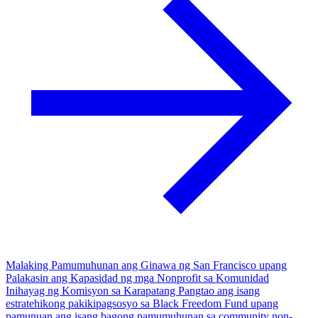
Malaking Pamumuhunan ang Ginawa ng San Francisco upang
Palakasin ang Kapasidad ng mga Nonprofit sa Komunidad
Inihayag ng Komisyon sa Karapatang Pangtao ang isang
estratehikong pakikipagsosyo sa Black Freedom Fund upang
pamunuan ang isang bagong pamumuhunan sa community non-