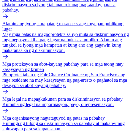
diskriminasyon sa iyong tahanan o kapag nag-aaplay para sa
pabahay.
Alamin ang iyong karapatang ma-access ang mga pampublikong
lugar
May mga batas na magpoprotekta sa iyo mula sa diskriminasyon ng
mga negosyo at iba pang lugar na bukas sa publiko. Alamin ang
tungkol sa iyong mga karapatan at kung ano ang gagawin kung
makaranas ka ng diskriminasyon.
Mga proteksyon sa abot-kayang pabahay para sa mga taong may
kasaysayan ng krimen
Pinoprotektahan ng Fair Chance Ordinance ng San Francisco ang
mga residente na may kasaysayan ng pag-aresto o paghatol sa mga
desisyon sa abot-kayang pabahay.
Mga legal na mapagkukunan para sa diskriminasyon sa pabahay
Kumuha ng legal na impormasyon, payo, o representasyon.
Mga organisasyong nagtataguyod ng patas na pabahay
Humingi ng tulong sa diskriminasyon sa pabahay at makatwirang
kaluwagan para sa kapansanan.