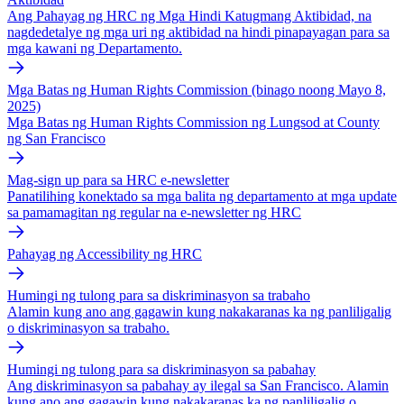
Ang Pahayag ng HRC ng Mga Hindi Katugmang Aktibidad, na
nagdedetalye ng mga uri ng aktibidad na hindi pinapayagan para sa
mga kawani ng Departamento.
Mga Batas ng Human Rights Commission (binago noong Mayo 8,
2025)
Mga Batas ng Human Rights Commission ng Lungsod at County
ng San Francisco
Mag-sign up para sa HRC e-newsletter
Panatilihing konektado sa mga balita ng departamento at mga update
sa pamamagitan ng regular na e-newsletter ng HRC
Pahayag ng Accessibility ng HRC
Humingi ng tulong para sa diskriminasyon sa trabaho
Alamin kung ano ang gagawin kung nakakaranas ka ng panliligalig
o diskriminasyon sa trabaho.
Humingi ng tulong para sa diskriminasyon sa pabahay
Ang diskriminasyon sa pabahay ay ilegal sa San Francisco. Alamin
kung ano ang gagawin kung nakakaranas ka ng panliligalig o