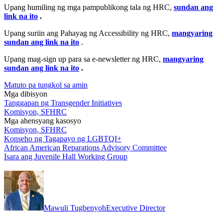
Upang humiling ng mga pampublikong tala ng HRC,
sundan ang
link na ito
.
Upang suriin ang Pahayag ng Accessibility ng HRC,
mangyaring
sundan ang link na ito
.
Upang mag-sign up para sa e-newsletter ng HRC,
mangyaring
sundan ang link na ito
.
Matuto pa tungkol sa amin
Mga dibisyon
Tanggapan ng Transgender Initiatives
Komisyon, SFHRC
Mga ahensyang kasosyo
Komisyon, SFHRC
Konseho ng Tagapayo ng LGBTQI+
African American Reparations Advisory Committee
Isara ang Juvenile Hall Working Group
Mawuli Tugbenyoh
Executive Director