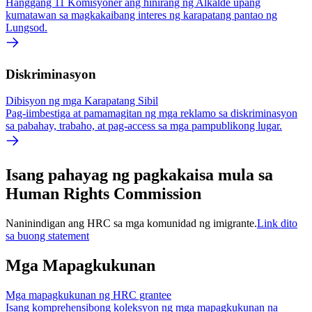
Hanggang 11 Komisyoner ang hinirang ng Alkalde upang
kumatawan sa magkakaibang interes ng karapatang pantao ng
Lungsod.
Diskriminasyon
Dibisyon ng mga Karapatang Sibil
Pag-iimbestiga at pamamagitan ng mga reklamo sa diskriminasyon
sa pabahay, trabaho, at pag-access sa mga pampublikong lugar.
Isang pahayag ng pagkakaisa mula sa
Human Rights Commission
Naninindigan ang HRC sa mga komunidad ng imigrante.
Link dito
sa buong statement
Mga Mapagkukunan
Mga mapagkukunan ng HRC grantee
Isang komprehensibong koleksyon ng mga mapagkukunan na