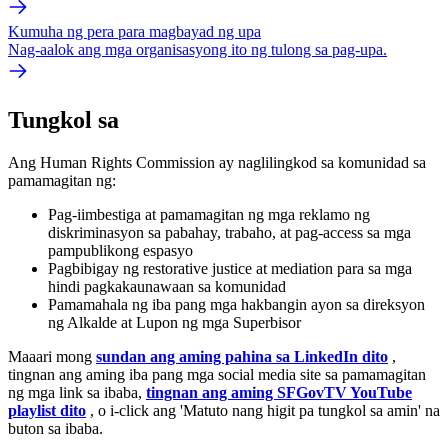
Kumuha ng pera para magbayad ng upa
Nag-aalok ang mga organisasyong ito ng tulong sa pag-upa.
Tungkol sa
Ang Human Rights Commission ay naglilingkod sa komunidad sa
pamamagitan ng:
Pag-iimbestiga at pamamagitan ng mga reklamo ng
diskriminasyon sa pabahay, trabaho, at pag-access sa mga
pampublikong espasyo
Pagbibigay ng restorative justice at mediation para sa mga
hindi pagkakaunawaan sa komunidad
Pamamahala ng iba pang mga hakbangin ayon sa direksyon
ng Alkalde at Lupon ng mga Superbisor
Maaari mong
sundan ang aming pahina sa LinkedIn dito
,
tingnan ang aming iba pang mga social media site sa pamamagitan
ng mga link sa ibaba,
tingnan ang aming SFGovTV YouTube
playlist dito
, o i-click ang 'Matuto nang higit pa tungkol sa amin' na
buton sa ibaba.