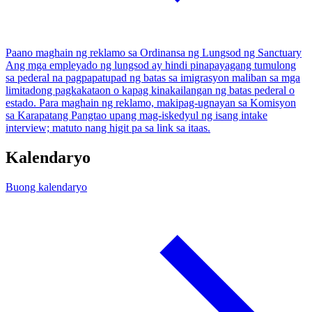
Paano maghain ng reklamo sa Ordinansa ng Lungsod ng Sanctuary
Ang mga empleyado ng lungsod ay hindi pinapayagang tumulong
sa pederal na pagpapatupad ng batas sa imigrasyon maliban sa mga
limitadong pagkakataon o kapag kinakailangan ng batas pederal o
estado. Para maghain ng reklamo, makipag-ugnayan sa Komisyon
sa Karapatang Pangtao upang mag-iskedyul ng isang intake
interview; matuto nang higit pa sa link sa itaas.
Kalendaryo
Buong kalendaryo