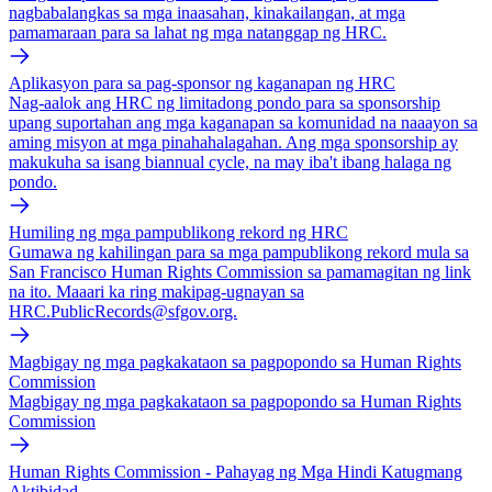
nagbabalangkas sa mga inaasahan, kinakailangan, at mga
pamamaraan para sa lahat ng mga natanggap ng HRC.
Aplikasyon para sa pag-sponsor ng kaganapan ng HRC
Nag-aalok ang HRC ng limitadong pondo para sa sponsorship
upang suportahan ang mga kaganapan sa komunidad na naaayon sa
aming misyon at mga pinahahalagahan. Ang mga sponsorship ay
makukuha sa isang biannual cycle, na may iba't ibang halaga ng
pondo.
Humiling ng mga pampublikong rekord ng HRC
Gumawa ng kahilingan para sa mga pampublikong rekord mula sa
San Francisco Human Rights Commission sa pamamagitan ng link
na ito. Maaari ka ring makipag-ugnayan sa
HRC.PublicRecords@sfgov.org.
Magbigay ng mga pagkakataon sa pagpopondo sa Human Rights
Commission
Magbigay ng mga pagkakataon sa pagpopondo sa Human Rights
Commission
Human Rights Commission - Pahayag ng Mga Hindi Katugmang
Aktibidad