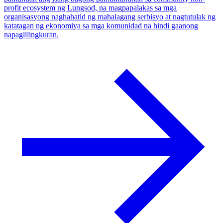
profit ecosystem ng Lungsod, na magpapalakas sa mga
organisasyong naghahatid ng mahalagang serbisyo at nagtutulak ng
katatagan ng ekonomiya sa mga komunidad na hindi gaanong
napaglilingkuran.