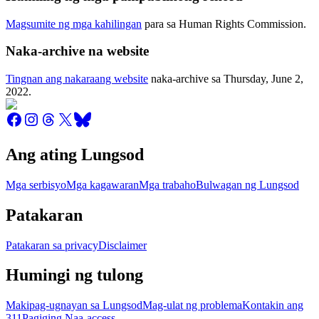
Magsumite ng mga kahilingan
para sa Human Rights Commission.
Naka-archive na website
Tingnan ang nakaraang website
naka-archive sa
Thursday, June 2,
2022
.
Ang ating Lungsod
Mga serbisyo
Mga kagawaran
Mga trabaho
Bulwagan ng Lungsod
Patakaran
Patakaran sa privacy
Disclaimer
Humingi ng tulong
Makipag-ugnayan sa Lungsod
Mag-ulat ng problema
Kontakin ang
311
Pagiging Naa-access