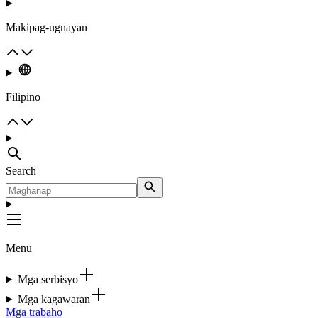
Makipag-ugnayan
Filipino
Search
Menu
Mga serbisyo
Mga kagawaran
Mga trabaho