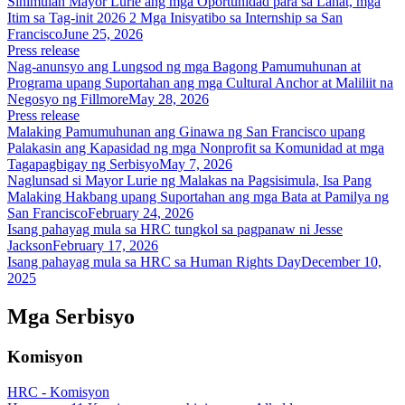
Sinimulan Mayor Lurie ang mga Oportunidad para sa Lahat, mga
Itim sa Tag-init 2026 2 Mga Inisyatibo sa Internship sa San
Francisco
June 25, 2026
Press release
Nag-anunsyo ang Lungsod ng mga Bagong Pamumuhunan at
Programa upang Suportahan ang mga Cultural Anchor at Maliliit na
Negosyo ng Fillmore
May 28, 2026
Press release
Malaking Pamumuhunan ang Ginawa ng San Francisco upang
Palakasin ang Kapasidad ng mga Nonprofit sa Komunidad at mga
Tagapagbigay ng Serbisyo
May 7, 2026
Naglunsad si Mayor Lurie ng Malakas na Pagsisimula, Isa Pang
Malaking Hakbang upang Suportahan ang mga Bata at Pamilya ng
San Francisco
February 24, 2026
Isang pahayag mula sa HRC tungkol sa pagpanaw ni Jesse
Jackson
February 17, 2026
Isang pahayag mula sa HRC sa Human Rights Day
December 10,
2025
Mga Serbisyo
Komisyon
HRC - Komisyon