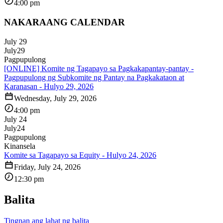
4:00 pm
NAKARAANG CALENDAR
July 29
July
29
Pagpupulong
[ONLINE] Komite ng Tagapayo sa Pagkakapantay-pantay -
Pagpupulong ng Subkomite ng Pantay na Pagkakataon at
Karanasan - Hulyo 29, 2026
Wednesday, July 29, 2026
4:00 pm
July 24
July
24
Pagpupulong
Kinansela
Komite sa Tagapayo sa Equity - Hulyo 24, 2026
Friday, July 24, 2026
12:30 pm
Balita
Tingnan ang lahat ng balita