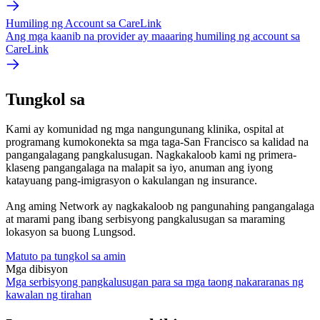
Humiling ng Account sa CareLink
Ang mga kaanib na provider ay maaaring humiling ng account sa
CareLink
Tungkol sa
Kami ay komunidad ng mga nangungunang klinika, ospital at
programang kumokonekta sa mga taga-San Francisco sa kalidad na
pangangalagang pangkalusugan. Nagkakaloob kami ng primera-
klaseng pangangalaga na malapit sa iyo, anuman ang iyong
katayuang pang-imigrasyon o kakulangan ng insurance.
Ang aming Network ay nagkakaloob ng pangunahing pangangalaga
at marami pang ibang serbisyong pangkalusugan sa maraming
lokasyon sa buong Lungsod.
Matuto pa tungkol sa amin
Mga dibisyon
Mga serbisyong pangkalusugan para sa mga taong nakararanas ng
kawalan ng tirahan