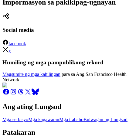
Impormasyon sa pakikipag-ugnayan
Social media
facebook
x
Humiling ng mga pampublikong rekord
Magsumite ng mga kahilingan
para sa Ang San Francisco Health
Network.
Ang ating Lungsod
Mga serbisyo
Mga kagawaran
Mga trabaho
Bulwagan ng Lungsod
Patakaran