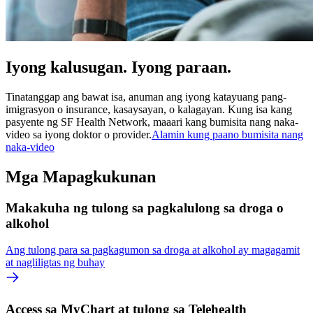
Iyong kalusugan. Iyong paraan.
Tinatanggap ang bawat isa, anuman ang iyong katayuang pang-
imigrasyon o insurance, kasaysayan, o kalagayan. Kung isa kang
pasyente ng SF Health Network, maaari kang bumisita nang naka-
video sa iyong doktor o provider.
Alamin kung paano bumisita nang
naka-video
Mga Mapagkukunan
Makakuha ng tulong sa pagkalulong sa droga o
alkohol
Ang tulong para sa pagkagumon sa droga at alkohol ay magagamit
at nagliligtas ng buhay
Access sa MyChart at tulong sa Telehealth