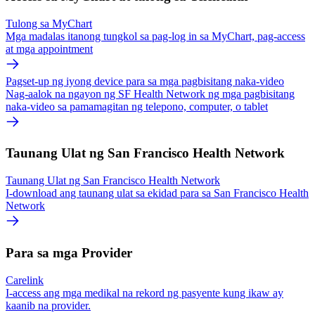
Tulong sa MyChart
Mga madalas itanong tungkol sa pag-log in sa MyChart, pag-access
at mga appointment
Pagset-up ng iyong device para sa mga pagbisitang naka-video
Nag-aalok na ngayon ng SF Health Network ng mga pagbisitang
naka-video sa pamamagitan ng telepono, computer, o tablet
Taunang Ulat ng San Francisco Health Network
Taunang Ulat ng San Francisco Health Network
I-download ang taunang ulat sa ekidad para sa San Francisco Health
Network
Para sa mga Provider
Carelink
I-access ang mga medikal na rekord ng pasyente kung ikaw ay
kaanib na provider.