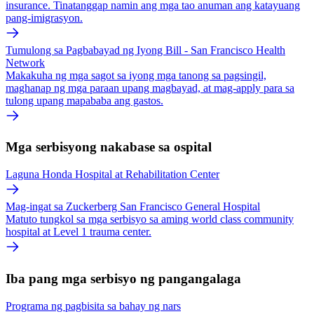
insurance. Tinatanggap namin ang mga tao anuman ang katayuang
pang-imigrasyon.
Tumulong sa Pagbabayad ng Iyong Bill - San Francisco Health
Network
Makakuha ng mga sagot sa iyong mga tanong sa pagsingil,
maghanap ng mga paraan upang magbayad, at mag-apply para sa
tulong upang mapababa ang gastos.
Mga serbisyong nakabase sa ospital
Laguna Honda Hospital at Rehabilitation Center
Mag-ingat sa Zuckerberg San Francisco General Hospital
Matuto tungkol sa mga serbisyo sa aming world class community
hospital at Level 1 trauma center.
Iba pang mga serbisyo ng pangangalaga
Programa ng pagbisita sa bahay ng nars