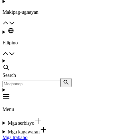
Makipag-ugnayan
Filipino
Search
Menu
Mga serbisyo
Mga kagawaran
Mga trabaho