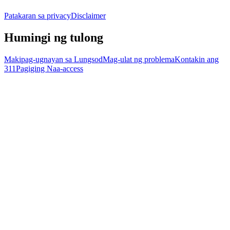
Patakaran sa privacy
Disclaimer
Humingi ng tulong
Makipag-ugnayan sa Lungsod
Mag-ulat ng problema
Kontakin ang
311
Pagiging Naa-access