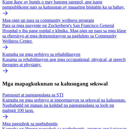
Kung ikaw ay buntis o may bagong sanggol, ang isang
pampublikong nars sa kalusugan ay maaaring bisitahin ka sa bahay.
Mag-sign up para sa community wellness program
Para sa mga pasyente ng Zuckerberg's San Francisco General
Hospital o iba pang ospital o klinika. Mag-sign up para sa mga klase
sa ehersisyo at mga demonstrasyon sa pagluluto sa Community
Wellness Center.
Kumuha ng mga serbisyo sa rehabilitasyon
Kasama sa rehabilitasyon ang mga occupational, physical, at speech
therapies at physiatry.
Mga mapagkukunan sa kalusugang sekswal
Pagsusuri at pangangalaga sa STI
Kumuha ng mga serbisyo at impormasyon sa sekswal na kalusugan.
Naghahatid ng mataas na kalidad na pangangalaga sa loob ng
mahigit 100 taon.
Mga pagsubok sa pagbubuntis
Kumuha ng libreng pagsubok sa pagbubuntis, anuman ang katayuan