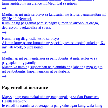
tumatanggap ng insurance ng Medi-Cal sa ngipin.
Maghanap ng mga serbisyo sa kalusugan ng isip sa pamamagitan ng
SF Health Network
Kumuha ng paggamot para sa pagkagumon sa alkohol at droga,
depresyon, pagkabalisa at stress.
Kumuha ng diagnostic test o serbisyo
Alamin kung paano kumuha ng specialty test sa ospital, tulad ng X-
ray, lab work, o ultrasound.
Maghanap ng pangangalaga sa pagbubuntis at mga serbisyo sa
pagpaplano ng pamilya
Maaari ka naming suportahan na planuhin ang lahat ng mga yugto
ng pagbubuntis, kapanganakan at pagkabata.
Pag-enroll at insurance
Mag-sign up para makakuha ng pangangalaga sa San Francisco
Health Network
Ie-enroll ka namin sa coverage na pangkalusugan kung wala kang