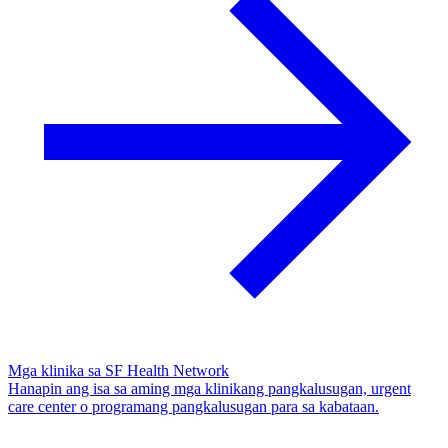
Mga klinika sa SF Health Network
Hanapin ang isa sa aming mga klinikang pangkalusugan, urgent
care center o programang pangkalusugan para sa kabataan.