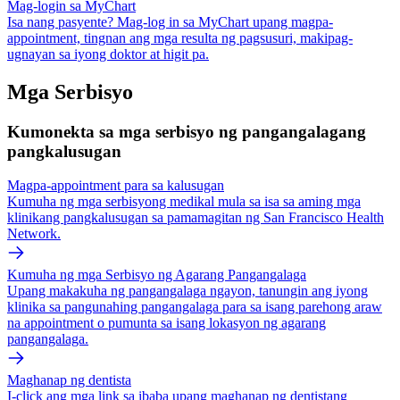
Mag-login sa MyChart
Isa nang pasyente? Mag-log in sa MyChart upang magpa-
appointment, tingnan ang mga resulta ng pagsusuri, makipag-
ugnayan sa iyong doktor at higit pa.
Mga Serbisyo
Kumonekta sa mga serbisyo ng pangangalagang
pangkalusugan
Magpa-appointment para sa kalusugan
Kumuha ng mga serbisyong medikal mula sa isa sa aming mga
klinikang pangkalusugan sa pamamagitan ng San Francisco Health
Network.
Kumuha ng mga Serbisyo ng Agarang Pangangalaga
Upang makakuha ng pangangalaga ngayon, tanungin ang iyong
klinika sa pangunahing pangangalaga para sa isang parehong araw
na appointment o pumunta sa isang lokasyon ng agarang
pangangalaga.
Maghanap ng dentista
I-click ang mga link sa ibaba upang maghanap ng dentistang