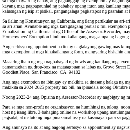
sa mga may-ari ng bahay, ang pagtanggap ng exemption ay nagbibigay
kayang mga pagpapaunlad ng pabahay upang ituon ang kanilang mga
kalusugan ng isip at pisikal, pangangalaga pagkatapos ng paaralan at h
Sa ilalim ng Konstitusyon ng California, ang ilang partikular na ari
sa ari-arian. Available ang mga karagdagang partial o full exempti
Equalization ng California at ng Office of the Assessor-Recorder, 
Homeowners' Exemption hindi mo kailangang magsampa ng bagong for
Ang serbisyo ng appointment na ito ay naglalayong gawing mas kumpli
mga exemption at mga kinakailangang form, mangyaring bisitahin a
Maaaring ihain ng mga nagbabayad ng buwis ang kanilang mga exempti
pamamagitan ng drop-box na matatagpuan sa labas ng Grove Street En
Goodlett Place, San Francisco, CA, 94102.
Ang mga exemption na ibinigay ay makikita sa tinasang halaga ng m
makikita sa 2024-2025 property tax bill, na ipinadala noong Oktubre
Noong 2023-24 ang Opisina ng Assessor-Recorder ay nagbigay ng mg
Para sa mga non-profit na organisasyon na humihingi ng tulong, no
host ng isang libre, 3-bahaging online na workshop upang matulung
pagsulat, at matuto ng mga pinakamahusay na kasanayan para sa pagp
Ang anunsyo na ito at ang bagong serbisyo sa appointment ay nagsusu