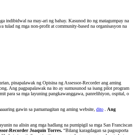
 mga indibidwal na may-ari ng bahay. Kasunod ito ng matagumpay na
 tulad ng mga non-profit at community-based na organisasyon na
arian, pinapalawak ng Opisina ng Assessor-Recorder ang aming
long. Ang pagpapalawak na ito ay sumusunod sa isang pilot program
it para sa mga layuning pangkawanggawa, panrelihiyon, ospital, o
maaaring gawin sa pamamagitan ng aming website,
dito
.
Ang
yunin na alisin ang mga hadlang na pumipigil sa mga San Franciscan
essor-Recorder Joaquín Torres.
“Bilang karagdagan sa pagsuporta