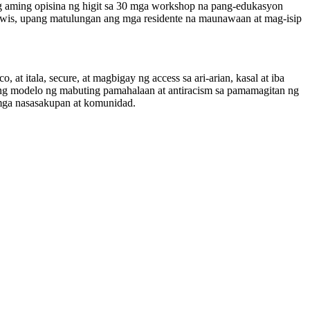
g aming opisina ng higit sa 30 mga workshop na pang-edukasyon
uwis, upang matulungan ang mga residente na maunawaan at mag-isip
at itala, secure, at magbigay ng access sa ari-arian, kasal at iba
ng modelo ng mabuting pamahalaan at antiracism sa pamamagitan ng
mga nasasakupan at komunidad.