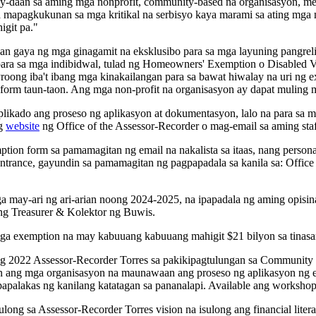
-daan sa aming mga nonprofit, community-based na organisasyon, medik
 mapagkukunan sa mga kritikal na serbisyo kaya marami sa ating mg
igit pa."
-arian gaya ng mga ginagamit na eksklusibo para sa mga layuning pangr
on para sa mga indibidwal, tulad ng Homeowners' Exemption o Disable
mayroong iba't ibang mga kinakailangan para sa bawat hiwalay na uri
m taun-taon. Ang mga non-profit na organisasyon ay dapat muling ma
kado ang proseso ng aplikasyon at dokumentasyon, lalo na para sa mga
ng
website
ng Office of the Assessor-Recorder o mag-email sa aming sta
on form sa pamamagitan ng email na nakalista sa itaas, nang personal
trance, gayundin sa pamamagitan ng pagpapadala sa kanila sa: Office 
ga may-ari ng ari-arian noong 2024-2025, na ipapadala ng aming opi
 ng Treasurer & Kolektor ng Buwis.
a exemption na may kabuuang kabuuang mahigit $21 bilyon sa tinasa
ong 2022 Assessor-Recorder Torres sa pakikipagtulungan sa Community
an ang mga organisasyon na maunawaan ang proseso ng aplikasyon ng e
apalakas ng kanilang katatagan sa pananalapi. Available ang worksho
long sa Assessor-Recorder Torres vision na isulong ang financial lite