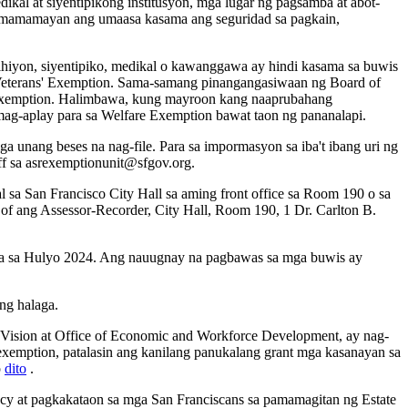
al at siyentipikong institusyon, mga lugar ng pagsamba at abot-
a mamamayan ang umaasa kasama ang seguridad sa pagkain,
elihiyon, siyentipiko, medikal o kawanggawa ay hindi kasama sa buwis
d Veterans' Exemption. Sama-samang pinangangasiwaan ng Board of
 ng exemption. Halimbawa, kung mayroon kang naaprubahang
g-aplay para sa Welfare Exemption bawat taon ng pananalapi.
 unang beses na nag-file. Para sa impormasyon sa iba't ibang uri ng
ff sa asrexemptionunit@sfgov.org.
 sa San Francisco City Hall sa aming front office sa Room 190 o sa
of ang Assessor-Recorder, City Hall, Room 190, 1 Dr. Carlton B.
sina sa Hulyo 2024. Ang nauugnay na pagbawas sa mga buwis ay
ng halaga.
 Vision at Office of Economic and Workforce Development, ay nag-
xemption, patalasin ang kanilang panukalang grant mga kasanayan sa
p
dito
.
racy at pagkakataon sa mga San Franciscans sa pamamagitan ng Estate