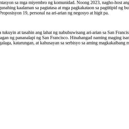
esentasyon sa mga miyembro ng komunidad. Noong 2023, nagho-host an
unahing kaalaman sa pagtatasa at mga pagkakataon sa pagtitipid ng b
Proposisyon 19, personal na ari-arian ng negosyo at higit pa.
kuyin at tasahin ang lahat ng nabubuwisang ari-arian sa San Francisco, 
tagan ng pananalapi ng San Francisco. Hinahangad naming maging isa
galaga, katarungan, at kahusayan sa serbisyo sa aming magkakaibang 