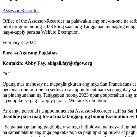
Assessor-Recorder
Office of the Assessor-Recorder na palawakin ang one-on-one na se
pilot program noong 2023 kung saan ang Tanggapan ay nagbigay ng 
nag-a-apply para sa Welfare Exemption.
February 4, 2024
Para sa Agarang Paglabas
Kontakin: Abby Fay, abigail.fay@sfgov.org
###
Upang mas mahusay na mapaglingkuran ang mga San Franciscans at ma
personal, one-on-one na serbisyo sa appointment para sa paggabay s
na pinangunahan ng Tanggapan noong 2023 upang suportahan ang mga 
siyentipiko sa pag-a-apply para sa Welfare Exemption.
Ang mga personal na appointment sa Assessor-Recorder staff sa Sa
deadline para mag-file at makatanggap ng buong Exemption ay P
"Sa pamamagitan ng pagbibigay sa mga indibidwal na may-ari ng bah
na samantalahin ang mga pagkakataon sa pagtitipid ng buwis at pagb