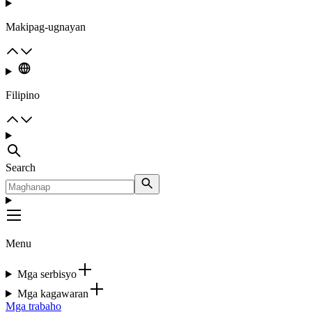
Makipag-ugnayan
Filipino
Search
Menu
Mga serbisyo
Mga kagawaran
Mga trabaho