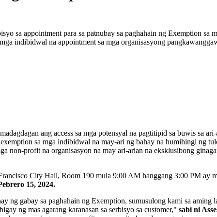
rbisyo sa appointment para sa patnubay sa paghahain ng Exemption sa
mga indibidwal na appointment sa mga organisasyong pangkawanggawa
dagdagan ang access sa mga potensyal na pagtitipid sa buwis sa ari-
a exemption sa mga indibidwal na may-ari ng bahay na humihingi ng tu
non-profit na organisasyon na may ari-arian na eksklusibong ginagam
n Francisco City Hall, Room 190 mula 9:00 AM hanggang 3:00 PM ay 
ebrero 15, 2024.
ay ng gabay sa paghahain ng Exemption, sumusulong kami sa aming la
ibigay ng mas agarang karanasan sa serbisyo sa customer,"
sabi ni Ass