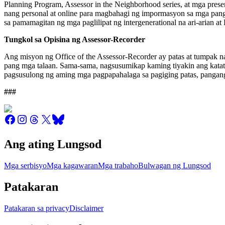
Planning Program, Assessor in the Neighborhood series, at mga pr
nang personal at online para magbahagi ng impormasyon sa mga pang
sa pamamagitan ng mga paglilipat ng intergenerational na ari-arian at 
Tungkol sa Opisina ng Assessor-Recorder
Ang misyon ng Office of the Assessor-Recorder ay patas at tumpak na tu
pang mga talaan. Sama-sama, nagsusumikap kaming tiyakin ang kata
pagsusulong ng aming mga pagpapahalaga sa pagiging patas, pangan
###
Ang ating Lungsod
Mga serbisyo
Mga kagawaran
Mga trabaho
Bulwagan ng Lungsod
Patakaran
Patakaran sa privacy
Disclaimer