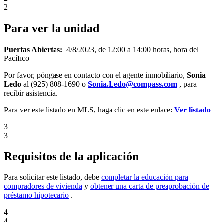
2
Para ver la unidad
Puertas Abiertas:
4
/8/2023, de 12:00 a 14:00 horas, hora del
Pacífico
Por favor, póngase en contacto con el agente inmobiliario,
Sonia
Ledo
al (925) 808-1690 o
Sonia.Ledo@compass.com
, para
recibir asistencia.
Para ver este listado en MLS, haga clic en este enlace:
Ver listado
3
3
Requisitos de la aplicación
Para solicitar este listado, debe
completar la educación para
compradores de vivienda
y
obtener una carta de preaprobación de
préstamo hipotecario
.
4
4