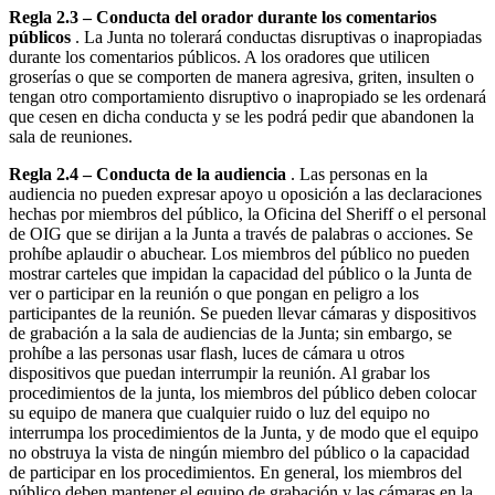
Regla 2.3 – Conducta del orador durante los comentarios
públicos
. La Junta no tolerará conductas disruptivas o inapropiadas
durante los comentarios públicos. A los oradores que utilicen
groserías o que se comporten de manera agresiva, griten, insulten o
tengan otro comportamiento disruptivo o inapropiado se les ordenará
que cesen en dicha conducta y se les podrá pedir que abandonen la
sala de reuniones.
Regla 2.4 – Conducta de la audiencia
. Las personas en la
audiencia no pueden expresar apoyo u oposición a las declaraciones
hechas por miembros del público, la Oficina del Sheriff o el personal
de OIG que se dirijan a la Junta a través de palabras o acciones. Se
prohíbe aplaudir o abuchear. Los miembros del público no pueden
mostrar carteles que impidan la capacidad del público o la Junta de
ver o participar en la reunión o que pongan en peligro a los
participantes de la reunión. Se pueden llevar cámaras y dispositivos
de grabación a la sala de audiencias de la Junta; sin embargo, se
prohíbe a las personas usar flash, luces de cámara u otros
dispositivos que puedan interrumpir la reunión. Al grabar los
procedimientos de la junta, los miembros del público deben colocar
su equipo de manera que cualquier ruido o luz del equipo no
interrumpa los procedimientos de la Junta, y de modo que el equipo
no obstruya la vista de ningún miembro del público o la capacidad
de participar en los procedimientos. En general, los miembros del
público deben mantener el equipo de grabación y las cámaras en la