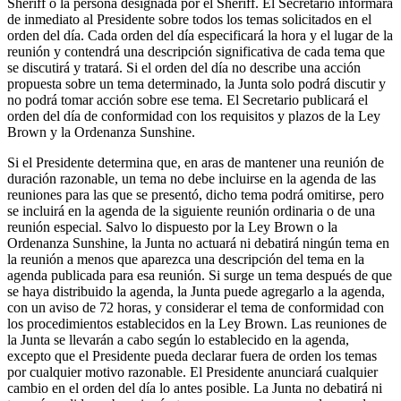
Sheriff o la persona designada por el Sheriff. El Secretario informará
de inmediato al Presidente sobre todos los temas solicitados en el
orden del día. Cada orden del día especificará la hora y el lugar de la
reunión y contendrá una descripción significativa de cada tema que
se discutirá y tratará. Si el orden del día no describe una acción
propuesta sobre un tema determinado, la Junta solo podrá discutir y
no podrá tomar acción sobre ese tema. El Secretario publicará el
orden del día de conformidad con los requisitos y plazos de la Ley
Brown y la Ordenanza Sunshine.
Si el Presidente determina que, en aras de mantener una reunión de
duración razonable, un tema no debe incluirse en la agenda de las
reuniones para las que se presentó, dicho tema podrá omitirse, pero
se incluirá en la agenda de la siguiente reunión ordinaria o de una
reunión especial. Salvo lo dispuesto por la Ley Brown o la
Ordenanza Sunshine, la Junta no actuará ni debatirá ningún tema en
la reunión a menos que aparezca una descripción del tema en la
agenda publicada para esa reunión. Si surge un tema después de que
se haya distribuido la agenda, la Junta puede agregarlo a la agenda,
con un aviso de 72 horas, y considerar el tema de conformidad con
los procedimientos establecidos en la Ley Brown. Las reuniones de
la Junta se llevarán a cabo según lo establecido en la agenda,
excepto que el Presidente pueda declarar fuera de orden los temas
por cualquier motivo razonable. El Presidente anunciará cualquier
cambio en el orden del día lo antes posible. La Junta no debatirá ni