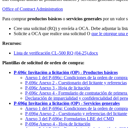
Office of Contract Administration
Para comprar
productos básicos
o
servicios generales
por un valor s
Cree una solicitud (RQ) y envíela a OCA. Debe adjuntar la lis
Solicite a OCA que realice una solicitud O
que le otorgue una e
Recursos:
Lista de verificación CL-500 RQ (04-25).docx
Plantillas de solicitud de orden de compra:
P-696c Invitación a licitación (OP) - Productos básicos
Anexo 1 del P-696c: Condiciones de la orden de compr
P-696c Anexo 2 - Cuestionario del licitante y referencias
P-696c Anexo 3 - Hoja de licitación
P-696c Anexo 4 - Formulario de contratación de primera
Declaración de imparcialidad y confidencialidad del pers
P-696g Invitación a licitación (OP) - Servicios generales
Anexo 1 del P-696g: Condiciones de la orden de compra 
P-696g Anexo 2 - Cuestionario y referencias del licitante
Anexo 3 del P-696g: Formularios LBE del CMD
P-696g Anexo 4 - Hoja de licitación