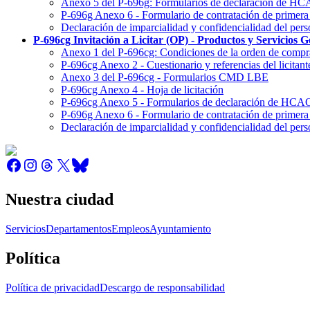
Anexo 5 del P-696g: Formularios de declaración de 
P-696g Anexo 6 - Formulario de contratación de primera
Declaración de imparcialidad y confidencialidad del pers
P-696cg Invitación a Licitar (OP) - Productos y Servicios G
Anexo 1 del P-696cg: Condiciones de la orden de compra
P-696cg Anexo 2 - Cuestionario y referencias del licitant
Anexo 3 del P-696cg - Formularios CMD LBE
P-696cg Anexo 4 - Hoja de licitación
P-696cg Anexo 5 - Formularios de declaración de H
P-696g Anexo 6 - Formulario de contratación de primera
Declaración de imparcialidad y confidencialidad del pers
Nuestra ciudad
Servicios
Departamentos
Empleos
Ayuntamiento
Política
Política de privacidad
Descargo de responsabilidad