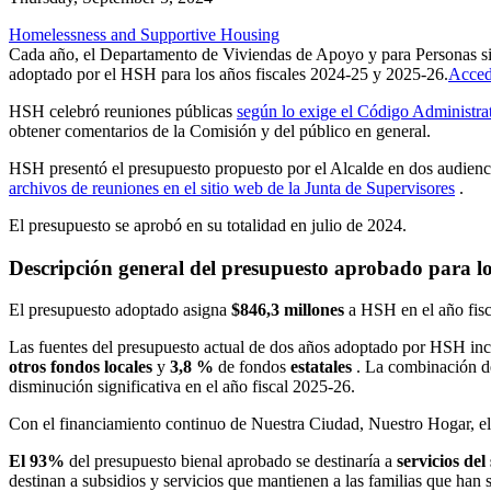
Homelessness and Supportive Housing
Cada año, el Departamento de Viviendas de Apoyo y para Personas sin 
adoptado por el HSH para los años fiscales 2024-25 y 2025-26.
Acceda
HSH celebró reuniones públicas
según lo exige el Código Administra
obtener comentarios de la Comisión y del público en general.
HSH presentó el presupuesto propuesto por el Alcalde en dos audienci
archivos de reuniones en el sitio web de la Junta de Supervisores
.
El presupuesto se aprobó en su totalidad en julio de 2024.
Descripción general del presupuesto aprobado para lo
El presupuesto adoptado asigna
$846,3 millones
a HSH en el año fis
Las fuentes del presupuesto actual de dos años adoptado por HSH in
otros fondos locales
y
3,8 %
de fondos
estatales
. La combinación de
disminución significativa en el año fiscal 2025-26.
Con el financiamiento continuo de Nuestra Ciudad, Nuestro Hogar, e
El 93%
del presupuesto bienal aprobado se destinaría a
servicios del
destinan a subsidios y servicios que mantienen a las familias que han 