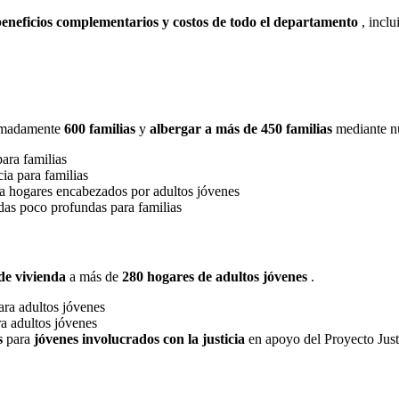
beneficios complementarios y costos de todo el departamento
, inclu
imadamente
600 familias
y
albergar a más de 450 familias
mediante nu
para familias
ia para familias
ra hogares encabezados por adultos jóvenes
ndas poco profundas para familias
de vivienda
a más de
280 hogares de adultos jóvenes
.
para adultos jóvenes
ra adultos jóvenes
s
para
jóvenes involucrados con la justicia
en apoyo del Proyecto Just