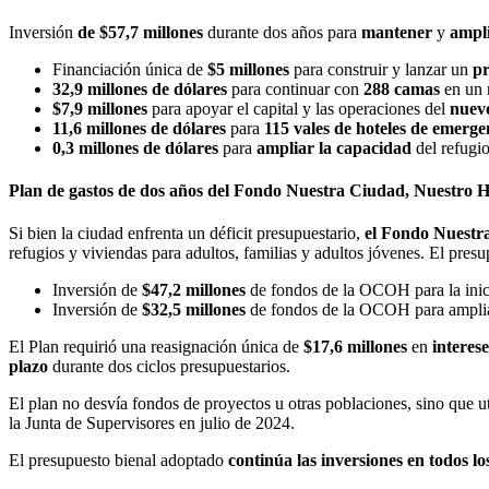
Inversión
de $57,7 millones
durante dos años para
mantener
y
ampl
Financiación única de
$5 millones
para construir y lanzar un
pr
32,9 millones de dólares
para continuar con
288 camas
en un r
$7,9 millones
para apoyar el capital y las operaciones del
nuev
11,6 millones de dólares
para
115
vales de hoteles de emerge
0,3 millones de dólares
para
ampliar la capacidad
del refugi
Plan de gastos de dos años del Fondo Nuestra Ciudad, Nuestro 
Si bien la ciudad enfrenta un déficit presupuestario,
el Fondo Nuestra
refugios y viviendas para adultos, familias y adultos jóvenes. El presu
Inversión de
$47,2 millones
de fondos de la OCOH para la inic
Inversión de
$32,5 millones
de fondos de la OCOH para ampliar
El Plan requirió una reasignación única de
$17,6 millones
en
intere
plazo
durante dos ciclos presupuestarios.
El plan no desvía fondos de proyectos u otras poblaciones, sino que uti
la Junta de Supervisores en julio de 2024.
El presupuesto bienal adoptado
continúa las inversiones en todos 