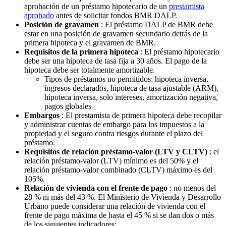
aprobación de un préstamo hipotecario de un
prestamista
aprobado
antes de solicitar fondos BMR DALP.
Posición de gravamen
: El préstamo DALP de BMR debe
estar en una posición de gravamen secundario detrás de la
primera hipoteca y el gravamen de BMR.
Requisitos de la primera hipoteca
: El préstamo hipotecario
debe ser una hipoteca de tasa fija a 30 años. El pago de la
hipoteca debe ser totalmente amortizable.
Tipos de préstamos no permitidos: hipoteca inversa,
ingresos declarados, hipoteca de tasa ajustable (ARM),
hipoteca inversa, solo intereses, amortización negativa,
pagos globales
Embargos
: El prestamista de primera hipoteca debe recopilar
y administrar cuentas de embargo para los impuestos a la
propiedad y el seguro contra riesgos durante el plazo del
préstamo.
Requisitos de relación préstamo-valor (LTV y CLTV)
: el
relación préstamo-valor (LTV) mínimo es del 50% y el
relación préstamo-valor combinado (CLTV) máximo es del
105%.
Relación de vivienda con el frente de pago
: no menos del
28 % ni más del 43 %. El Ministerio de Vivienda y Desarrollo
Urbano puede considerar una relación de vivienda con el
frente de pago máxima de hasta el 45 % si se dan dos o más
de los siguientes indicadores: