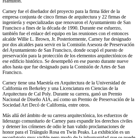
Hamilton.
Carney fue el diseñador del proyecto para la firma líder de la
empresa conjunta de cinco firmas de arquitectura y 22 firmas de
ingeniería y especializadas que renovaron el Ayuntamiento de San
Francisco a fines de la década de 1990. Durante ese esfuerzo,
también fue el enlace del equipo en las reuniones con el entonces
alcalde Willie L. Brown, Jr. Posteriormente, Carney fue designado
por dos alcaldes para servir en la Comisión Asesora de Preservación
del Ayuntamiento de San Francisco, donde ocupó el puesto de
preservación para la protección de los elementos arquitectónicos de
ese edificio histórico. Se desempeñó en ese puesto durante nueve
años hasta que fue designado para la Comisión de Artes de San
Francisco.
Carney tiene una Maestría en Arquitectura de la Universidad de
California en Berkeley y una Licenciatura en Ciencias de la
Arquitectura de Cal Poly. Durante su carrera, ganó un Premio
Nacional de Diseño AIA, así como un Premio de Preservación de la
Sociedad Art Decó de California, entre otros.
Más allá del ámbito de su carrera arquitectónica, los esfuerzos de
liderazgo comunitario de Carney para expandir los derechos civiles
y detener los crímenes de odio le han valido proclamaciones de
honor para el Triángulo Rosa en Twin Peaks. La exhibición es un
recordatorio muy visible pero mudo de la inhumanidad que se puede