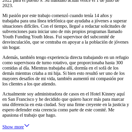
2022 para el puesto 9. Su mandato actual vence el 1 de julio de
2023.
Mi pasión por este trabajo comenzó cuando tenía 14 años y
trabajaba para una línea telefónica que ayudaba a jóvenes a superar
situaciones difíciles. Con el tiempo, llegué a redactar solicitudes de
subvenciones para iniciar uno de mis propios programas llamado
Youth Funding Youth Ideas. Fui supervisor del subcomité de
desvinculación, que se centraba en apoyar a la población de jóvenes
sin hogar.
Además, también tengo experiencia directa trabajando en un refugio
como supervisora de turno rotativo, que proporcionaba hasta 300
comidas al día. Mientras trabajaba allí, dormía en el sofá de los
demás mientras criaba a mi hija. Si bien esto resultó ser uno de los
mayores desafíos de mi vida, también aumentó mi compasión por
los clientes a los que atiendo.
Actualmente soy administradora de casos en el Hotel Kinney aquí
en San Francisco y he decidido que quiero hacer más para marcar
una diferencia en esta ciudad. Soy una firme creyente en la justicia y
espero defender esta creencia como parte de este comité. Me
apasiona el trabajo que hago.
Show more