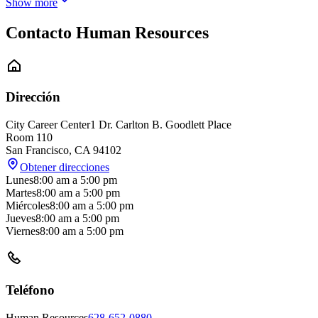
Show more
Contacto Human Resources
Dirección
City Career Center
1 Dr. Carlton B. Goodlett Place
Room 110
San Francisco
,
CA
94102
Obtener direcciones
Lunes
8:00 am
a
5:00 pm
Martes
8:00 am
a
5:00 pm
Miércoles
8:00 am
a
5:00 pm
Jueves
8:00 am
a
5:00 pm
Viernes
8:00 am
a
5:00 pm
Teléfono
Human Resources
628-652-0880