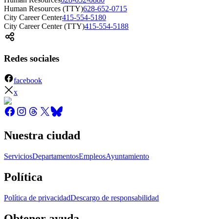
Human Resources (TTY)
628-652-0715
City Career Center
415-554-5180
City Career Center (TTY)
415-554-5188
Redes sociales
facebook
x
Nuestra ciudad
Servicios
Departamentos
Empleos
Ayuntamiento
Política
Política de privacidad
Descargo de responsabilidad
Obtener ayuda