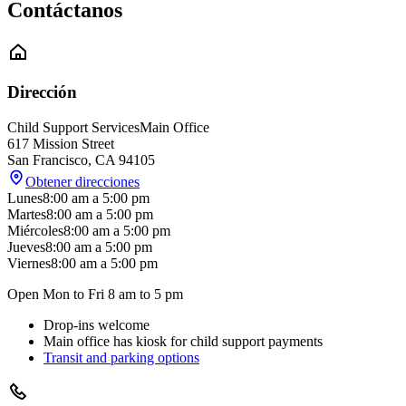
Contáctanos
Dirección
Child Support Services
Main Office
617 Mission Street
San Francisco
,
CA
94105
Obtener direcciones
Lunes
8:00 am
a
5:00 pm
Martes
8:00 am
a
5:00 pm
Miércoles
8:00 am
a
5:00 pm
Jueves
8:00 am
a
5:00 pm
Viernes
8:00 am
a
5:00 pm
Open Mon to Fri 8 am to 5 pm
Drop-ins welcome
Main office has kiosk for child support payments
Transit and parking options