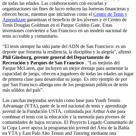
de todas las edades. Las colaboraciones con escuelas y
organizaciones sin fines de lucro reducen las barreras financieras y
ofrecen becas, mientras que iniciativas como el
Centro de Tenis y
Aprendizaje
garantizan el beneficio de los jóvenes y el Centro de
Tenis Douglas Goldman en el Parque Golden Gate. Estas
inversiones convierten a San Francisco en un modelo nacional de
tenis accesible y comunitario.
“El tenis siempre ha sido parte del ADN de San Francisco: es un
deporte que fomenta la resiliencia, la disciplina y la alegría”, afirmó
Phil Ginsburg, gerente general del Departamento de
Recreación y Parques de San Francisco
. “Las mejoras del
Parque McLaren, que incluyen un mejor drenaje para aumentar la
capacidad de juego, ofrecen a jugadores de todas las edades un lugar
de primera clase para desarrollar su juego. Es otro ejemplo de por
qué San Francisco alberga uno de los programas públicos de tenis
más sólidos del país”.
Las canchas mejoradas servirán como base para Youth Tennis
Advantage (YTA), parte de la red nacional de tenis y aprendizaje
juvenil de la Fundación USTA, cofundada por Arthur Ashe para
combinar el tenis con la educación y la mentoría para jóvenes de
comunidades de bajos recursos. El Proyecto Legado Comunitario de
la Copa Laver apoya la programación juvenil del Área de la Bahía
en YTA y East Palo Alto Tennis and Tutoring mediante una