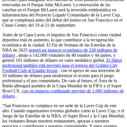
renovadas en el Parque John McLaren. La renovación de las
canchas en el Parque McLaren será la inversión emblemática en
infraestructura del Proyecto Legado Comunitario de la Laver Cup,
que se completará antes del debut del torneo en San Francisco en el
Chase Center, del 19 al 21 de septiembre.
Antes de la Copa Laver, el impulso de San Francisco como ciudad
deportiva está en aumento, lo que contribuye a la recuperación
económica de la ciudad. El Fin de Semana de las Estrellas de la
NBA de 2025
generó un impacto económico de 328 millones de
dólares
, atrajo a 142.000 visitantes de 40 estados y 44 países, y
generó 101 millones de dólares en valor mediático global.
El fútbol
profesional también está previsto para el regreso del Golden City
Football Club al Estadio Kezar
, con el apoyo de una inversión de
10 millones de dólares para modernizar el recinto para el juego
profesional y el uso comunitario. De cara al futuro, el Área de la
Bahía albergará partidos de la Copa Mundial de la FIFA y el Super
Bowl LX,
con un impacto combinado previsto de 1.000 millones de
dólares
.
“San Francisco se complace en ser sede de la Laver Cup de este
año. Cuando organizamos eventos globales como la Laver Cup, o el
Juego de las Estrellas de la NBA, el Super Bowl y la Copa Mundial,
los visitantes llenan nuestros restaurantes, apoyan a nuestros
negocios y contribuyen a nuestras comunidades. Y estos eventos