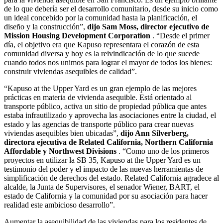
de lo que debería ser el desarrollo comunitario, desde su inicio como
un ideal concebido por la comunidad hasta la planificación, el
diseño y la construcción”,
dijo Sam Moss, director ejecutivo de
Mission Housing Development Corporation
. “Desde el primer
día, el objetivo era que Kapuso representara el corazón de esta
comunidad diversa y hoy es la reivindicación de lo que sucede
cuando todos nos unimos para lograr el mayor de todos los bienes:
construir viviendas asequibles de calidad”.
“Kapuso at the Upper Yard es un gran ejemplo de las mejores
prácticas en materia de vivienda asequible. Está orientado al
transporte público, activa un sitio de propiedad pública que antes
estaba infrautilizado y aprovecha las asociaciones entre la ciudad, el
estado y las agencias de transporte público para crear nuevas
viviendas asequibles bien ubicadas”,
dijo Ann Silverberg,
directora ejecutiva de Related California, Northern California
Affordable y Northwest Divisions
. “Como uno de los primeros
proyectos en utilizar la SB 35, Kapuso at the Upper Yard es un
testimonio del poder y el impacto de las nuevas herramientas de
simplificación de derechos del estado. Related California agradece al
alcalde, la Junta de Supervisores, el senador Wiener, BART, el
estado de California y la comunidad por su asociación para hacer
realidad este ambicioso desarrollo”.
Aumentar la asequibilidad de las viviendas para los residentes de