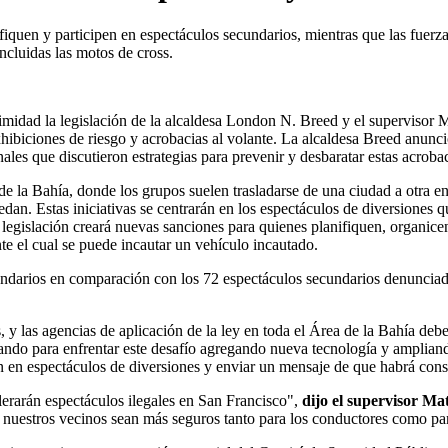
quen y participen en espectáculos secundarios, mientras que las fuerzas 
ncluidas las motos de cross.
midad la legislación de la alcaldesa London N. Breed y el supervisor M
hibiciones de riesgo y acrobacias al volante. La alcaldesa Breed anunci
nales que discutieron estrategias para prevenir y desbaratar estas acrob
 la Bahía, donde los grupos suelen trasladarse de una ciudad a otra en 
edan. Estas iniciativas se centrarán en los espectáculos de diversiones 
 legislación creará nuevas sanciones para quienes planifiquen, organicen
e el cual se puede incautar un vehículo incautado.
ndarios en comparación con los 72 espectáculos secundarios denunci
, y las agencias de aplicación de la ley en toda el Área de la Bahía deb
ndo para enfrentar este desafío agregando nueva tecnología y ampliando 
ipan en espectáculos de diversiones y enviar un mensaje de que habrá c
lerarán espectáculos ilegales en San Francisco",
dijo el supervisor Ma
e nuestros vecinos sean más seguros tanto para los conductores como pa