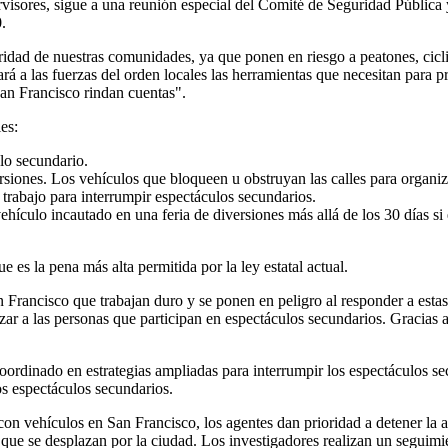
rvisores, sigue a una reunión especial del Comité de Seguridad Públic
0.
idad de nuestras comunidades, ya que ponen en riesgo a peatones, cicli
ará a las fuerzas del orden locales las herramientas que necesitan para p
San Francisco rindan cuentas".
ales:
ulo secundario.
ersiones. Los vehículos que bloqueen u obstruyan las calles para organ
u trabajo para interrumpir espectáculos secundarios.
hículo incautado en una feria de diversiones más allá de los 30 días si e
e es la pena más alta permitida por la ley estatal actual.
Francisco que trabajan duro y se ponen en peligro al responder a estas 
lizar a las personas que participan en espectáculos secundarios. Gracias
oordinado en estrategias ampliadas para interrumpir los espectáculos se
 los espectáculos secundarios.
 vehículos en San Francisco, los agentes dan prioridad a detener la act
a que se desplazan por la ciudad. Los investigadores realizan un seguimi