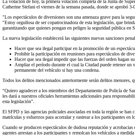
La votación de hoy, la primera votación completa de la Junta de Supe
Catherine Stefani el viernes de la semana pasada, donde se aprobó 3-
"Los espectáculos de diversiones son una amenaza grave para la segur
"Estoy orgullosa de ser copatrocinadora de esta legislación, que brind
garantizando que quienes pongan en peligro la seguridad pública en 
La nueva legislación establecerá las siguientes nuevas sanciones pen
Hacer que sea ilegal participar en la promoción de un espectác
Prohibir la participación en reuniones para espectáculos de div
Hacer que sea ilegal impedir que las fuerzas del orden hagan s
Ampliar el período durante el cual la Ciudad puede retener un ve
permanente del vehículo si hay una condena.
Todos los delitos mencionados anteriormente serán delitos menores, qu
“Quiero agradecer a los miembros del Departamento de Policía de San 
les dará a nuestros oficiales herramientas adicionales para responsabi
esta legislación”.
El SFPD y las agencias policiales asociadas en toda la región se han c
matrículas y esfuerzos para acorralar y rastrear a los participantes en
Cuando se producen espectáculos de dudosa reputación y acrobacias con
agentes arrestan a los participantes y remolcan los vehículos a medid