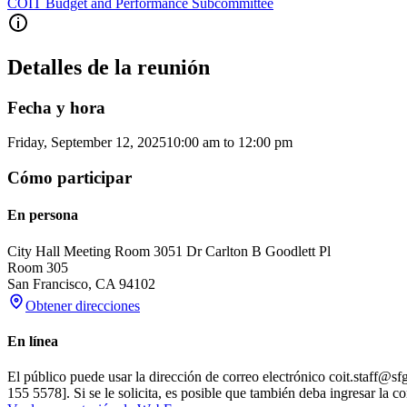
COIT Budget and Performance Subcommittee
Detalles de la reunión
Fecha y hora
Friday, September 12, 2025
10:00 am
to
12:00 pm
Cómo participar
En persona
City Hall Meeting Room 305
1 Dr Carlton B Goodlett Pl
Room 305
San Francisco
,
CA
94102
Obtener direcciones
En línea
El público puede usar la dirección de correo electrónico coit.staff@s
155 5578]. Si se le solicita, es posible que también deba ingresar la