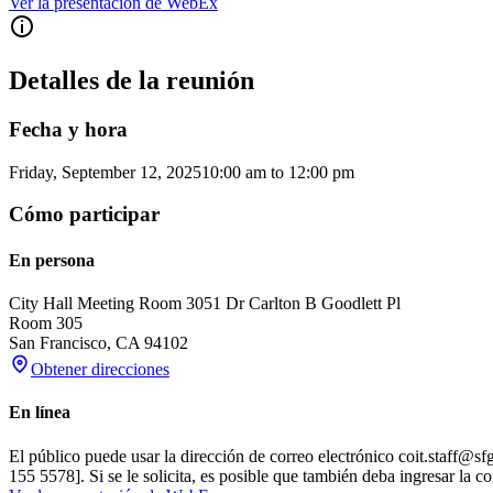
Ver la presentación de WebEx
Detalles de la reunión
Fecha y hora
Friday, September 12, 2025
10:00 am
to
12:00 pm
Cómo participar
En persona
City Hall Meeting Room 305
1 Dr Carlton B Goodlett Pl
Room 305
San Francisco
,
CA
94102
Obtener direcciones
En línea
El público puede usar la dirección de correo electrónico coit.staff@s
155 5578]. Si se le solicita, es posible que también deba ingresar la