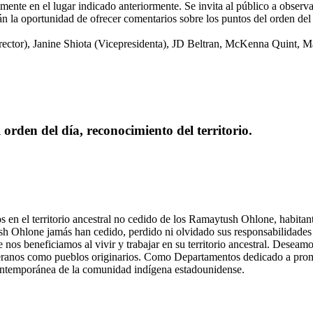
mente en el lugar indicado anteriormente. Se invita al público a observa
n la oportunidad de ofrecer comentarios sobre los puntos del orden del 
rector), Janine Shiota (Vicepresidenta), JD Beltran, McKenna Quint, M
l orden del día, reconocimiento del territorio.
en el territorio ancestral no cedido de los Ramaytush Ohlone, habitant
ush Ohlone jamás han cedido, perdido ni olvidado sus responsabilidades
 nos beneficiamos al vivir y trabajar en su territorio ancestral. Deseam
anos como pueblos originarios. Como Departamentos dedicado a promove
ontemporánea de la comunidad indígena estadounidense.