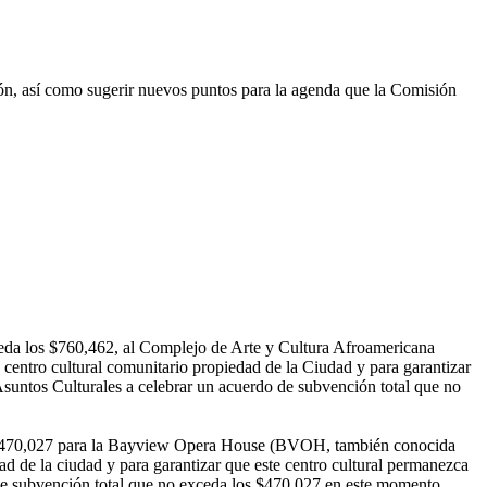
ón, así como sugerir nuevos puntos para la agenda que la Comisión
ceda los $760,462, al Complejo de Arte y Cultura Afroamericana
entro cultural comunitario propiedad de la Ciudad y para garantizar
e Asuntos Culturales a celebrar un acuerdo de subvención total que no
los $470,027 para la Bayview Opera House (BVOH, también conocida
 de la ciudad y para garantizar que este centro cultural permanezca
do de subvención total que no exceda los $470,027 en este momento.