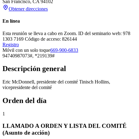
San Francisco
,
CA
94102
Obtener direcciones
En línea
Esta reunión se lleva a cabo en Zoom. ID del seminario web: 978
1303 7169 Código de acceso: 826144
Registro
Móvil con un solo toque
669-900-6833
94740987073#, *219139#
Descripción general
Eric McDonnell, presidente del comité Tinisch Hollins,
vicepresidente del comité
Orden del día
1
LLAMADO A ORDEN Y LISTA DEL COMITÉ
(Asunto de acción)