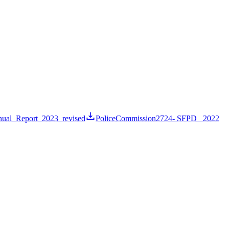
ual_Report_2023_revised
PoliceCommission2724- SFPD_ 2022