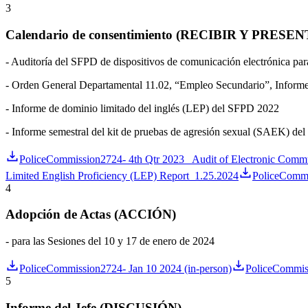
3
Calendario de consentimiento (RECIBIR Y PRES
- Auditoría del SFPD de dispositivos de comunicación electrónica para
- Orden General Departamental 11.02, “Empleo Secundario”, Inform
- Informe de dominio limitado del inglés (LEP) del SFPD 2022
- Informe semestral del kit de pruebas de agresión sexual (SAEK) del 
PoliceCommission2724- 4th Qtr 2023_ Audit of Electronic Commu
Limited English Proficiency (LEP) Report_1.25.2024
PoliceCommi
4
Adopción de Actas (ACCIÓN)
- para las Sesiones del 10 y 17 de enero de 2024
PoliceCommission2724- Jan 10 2024 (in-person)
PoliceCommiss
5
Informe del Jefe (DISCUSIÓN)