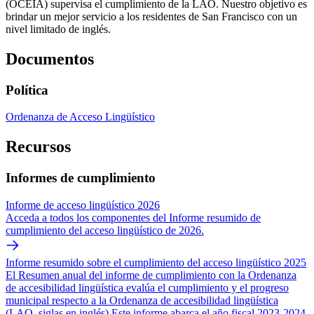
(OCEIA) supervisa el cumplimiento de la LAO. Nuestro objetivo es
brindar un mejor servicio a los residentes de San Francisco con un
nivel limitado de inglés.
Documentos
Política
Ordenanza de Acceso Lingüístico
Recursos
Informes de cumplimiento
Informe de acceso lingüístico 2026
Acceda a todos los componentes del Informe resumido de
cumplimiento del acceso lingüístico de 2026.
Informe resumido sobre el cumplimiento del acceso lingüístico 2025
El Resumen anual del informe de cumplimiento con la Ordenanza
de accesibilidad lingüística evalúa el cumplimiento y el progreso
municipal respecto a la Ordenanza de accesibilidad lingüística
(LAO, siglas en inglés).Este informe abarca el año fiscal 2023-2024