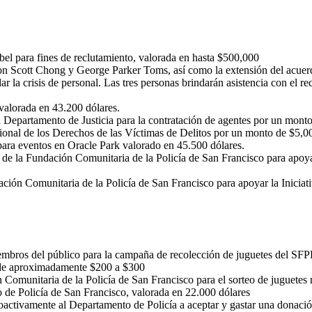
el para fines de reclutamiento, valorada en hasta $500,000
con Scott Chong y George Parker Toms, así como la extensión del acuerd
la crisis de personal. Las tres personas brindarán asistencia con el rec
valorada en 43.200 dólares.
Departamento de Justicia para la contratación de agentes por un mont
nal de los Derechos de las Víctimas de Delitos por un monto de $5,0
para eventos en Oracle Park valorado en 45.500 dólares.
de la Fundación Comunitaria de la Policía de San Francisco para apoya
ión Comunitaria de la Policía de San Francisco para apoyar la Iniciat
embros del público para la campaña de recolección de juguetes del SF
s de aproximadamente $200 a $300
 Comunitaria de la Policía de San Francisco para el sorteo de juguete
de Policía de San Francisco, valorada en 22.000 dólares
troactivamente al Departamento de Policía a aceptar y gastar una donac