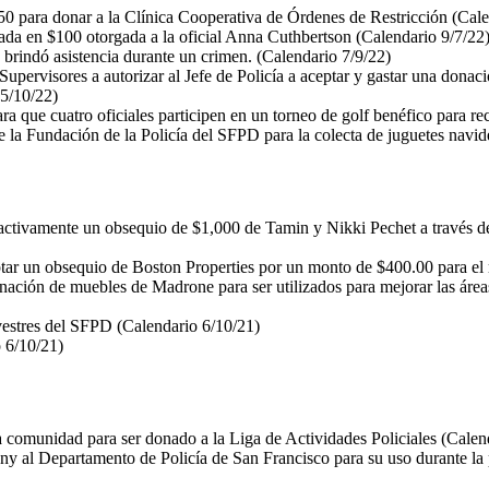
50 para donar a la Clínica Cooperativa de Órdenes de Restricción (Cale
ada en $100 otorgada a la oficial Anna Cuthbertson (Calendario 9/7/22
 brindó asistencia durante un crimen. (Calendario 7/9/22)
upervisores a autorizar al Jefe de Policía a aceptar y gastar una donaci
5/10/22)
a que cuatro oficiales participen en un torneo de golf benéfico para re
 Fundación de la Policía del SFPD para la colecta de juguetes navid
troactivamente un obsequio de $1,000 de Tamin y Nikki Pechet a través
ptar un obsequio de Boston Properties por un monto de $400.00 para el r
donación de muebles de Madrone para ser utilizados para mejorar las áre
estres del SFPD (Calendario 6/10/21)
o 6/10/21)
comunidad para ser donado a la Liga de Actividades Policiales (Calen
any al Departamento de Policía de San Francisco para su uso durante