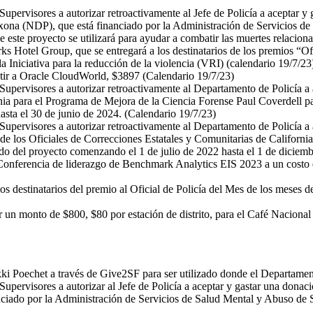
Supervisores a autorizar retroactivamente al Jefe de Policía a aceptar 
oxona (NDP), que está financiado por la Administración de Servicios de
ste proyecto se utilizará para ayudar a combatir las muertes relaciona
 Hotel Group, que se entregará a los destinatarios de los premios “Ofi
la Iniciativa para la reducción de la violencia (VRI) (calendario 19/7/23
stir a Oracle CloudWorld, $3897 (Calendario 19/7/23)
 Supervisores a autorizar retroactivamente al Departamento de Policía 
ia para el Programa de Mejora de la Ciencia Forense Paul Coverdell par
asta el 30 de junio de 2024. (Calendario 19/7/23)
 Supervisores a autorizar retroactivamente al Departamento de Policía 
 los Oficiales de Correcciones Estatales y Comunitarias de California p
do del proyecto comenzando el 1 de julio de 2022 hasta el 1 de diciem
a Conferencia de liderazgo de Benchmark Analytics EIS 2023 a un cost
s destinatarios del premio al Oficial de Policía del Mes de los meses 
un monto de $800, $80 por estación de distrito, para el Café Nacional 
 Poechet a través de Give2SF para ser utilizado donde el Departament
Supervisores a autorizar al Jefe de Policía a aceptar y gastar una dona
anciado por la Administración de Servicios de Salud Mental y Abuso de 