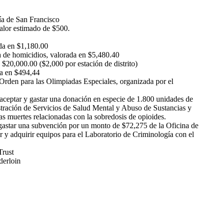
cía de San Francisco
valor estimado de $500.
ada en $1,180.00
a de homicidios, valorada en $5,480.40
$20,000.00 ($2,000 por estación de distrito)
da en $494,44
Orden para las Olimpiadas Especiales, organizada por el
 aceptar y gastar una donación en especie de 1.800 unidades de
stración de Servicios de Salud Mental y Abuso de Sustancias y
as muertes relacionadas con la sobredosis de opioides.
y gastar una subvención por un monto de $72,275 de la Oficina de
 y adquirir equipos para el Laboratorio de Criminología con el
Trust
nderloin
e