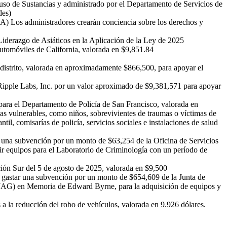
uso de Sustancias y administrado por el Departamento de Servicios de
des)
A) Los administradores crearán conciencia sobre los derechos y
Liderazgo de Asiáticos en la Aplicación de la Ley de 2025
utomóviles de California, valorada en $9,851.84
 distrito, valorada en aproximadamente $866,500, para apoyar el
Ripple Labs, Inc. por un valor aproximado de $9,381,571 para apoyar
 para el Departamento de Policía de San Francisco, valorada en
nas vulnerables, como niños, sobrevivientes de traumas o víctimas de
l, comisarías de policía, servicios sociales e instalaciones de salud
r una subvención por un monto de $63,254 de la Oficina de Servicios
ir equipos para el Laboratorio de Criminología con un período de
ión Sur del 5 de agosto de 2025, valorada en $9,500
 y gastar una subvención por un monto de $654,609 de la Junta de
(JAG) en Memoria de Edward Byrne, para la adquisición de equipos y
a la reducción del robo de vehículos, valorada en 9.926 dólares.