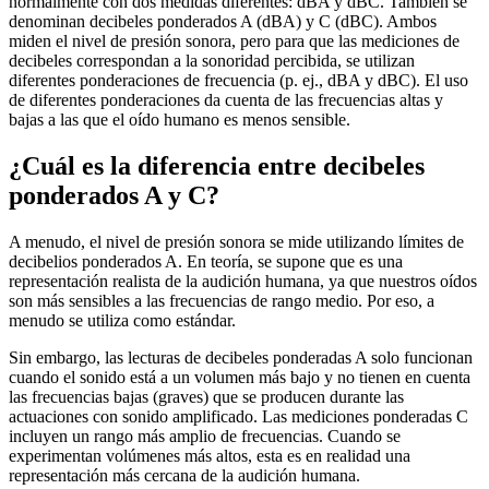
normalmente con dos medidas diferentes: dBA y dBC. También se
denominan decibeles ponderados A (dBA) y C (dBC). Ambos
miden el nivel de presión sonora, pero para que las mediciones de
decibeles correspondan a la sonoridad percibida, se utilizan
diferentes ponderaciones de frecuencia (p. ej., dBA y dBC). El uso
de diferentes ponderaciones da cuenta de las frecuencias altas y
bajas a las que el oído humano es menos sensible.
¿Cuál es la diferencia entre decibeles
ponderados A y C?
A menudo, el nivel de presión sonora se mide utilizando límites de
decibelios ponderados A. En teoría, se supone que es una
representación realista de la audición humana, ya que nuestros oídos
son más sensibles a las frecuencias de rango medio. Por eso, a
menudo se utiliza como estándar.
Sin embargo, las lecturas de decibeles ponderadas A solo funcionan
cuando el sonido está a un volumen más bajo y no tienen en cuenta
las frecuencias bajas (graves) que se producen durante las
actuaciones con sonido amplificado. Las mediciones ponderadas C
incluyen un rango más amplio de frecuencias. Cuando se
experimentan volúmenes más altos, esta es en realidad una
representación más cercana de la audición humana.