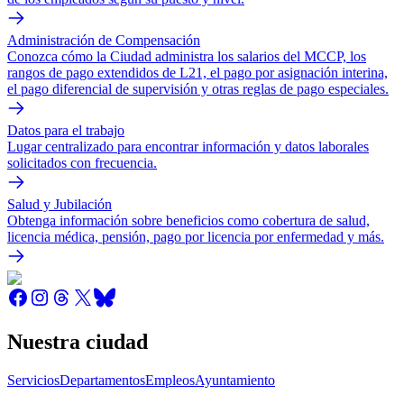
Administración de Compensación
Conozca cómo la Ciudad administra los salarios del MCCP, los
rangos de pago extendidos de L21, el pago por asignación interina,
el pago diferencial de supervisión y otras reglas de pago especiales.
Datos para el trabajo
Lugar centralizado para encontrar información y datos laborales
solicitados con frecuencia.
Salud y Jubilación
Obtenga información sobre beneficios como cobertura de salud,
licencia médica, pensión, pago por licencia por enfermedad y más.
Nuestra ciudad
Servicios
Departamentos
Empleos
Ayuntamiento