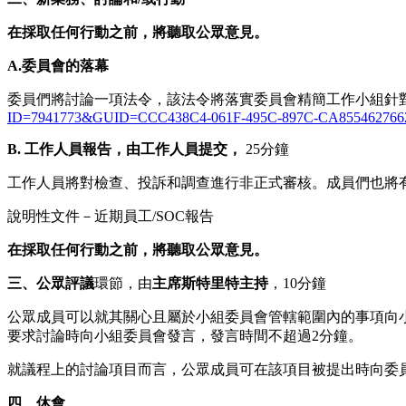
在採取任何行動之前，將聽取公眾意見。
A.
委員會的落幕
委員們將討論一項法令，該法令將落實委員會精簡工作小組針對舊
ID=7941773&GUID=CCC438C4-061F-495C-897C-CA855462766
B. 工作人員報告，由工作人員提交
，
25分鐘
工作人員將對檢查、投訴和調查進行非正式審核。成員們也將有
說明性文件－近期員工/SOC報告
在採取任何行動之前，將聽取公眾意見。
三、
公眾
評議
環節，由
主席斯特里特
主持
，10分鐘
公眾成員可以就其關心且屬於小組委員會管轄範圍內的事項向
要求討論時向小組委員會發言，發言時間不超過2分鐘。
就議程上的討論項目而言，公眾成員可在該項目被提出時向委
四、休會