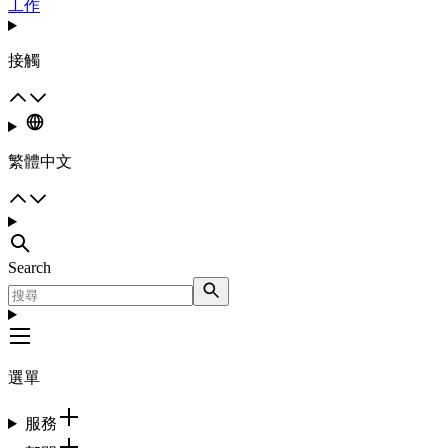
工作
接觸
繁體中文
Search
選單
服務