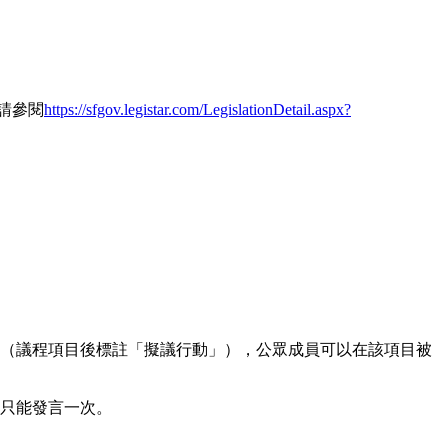
請參閱
https://sfgov.legistar.com/LegislationDetail.aspx?
目（議程項目後標註「擬議行動」），公眾成員可以在該項目被
目只能發言一次。