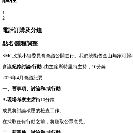
1
2
電話訂購及分鐘
點名/議程調整
SMC政策小組委員會會議公開進行。我們鼓勵舊金山無家可歸
會議
紀錄
討論/行動 -
由主席斯特里特主持，10分鐘
2026年4月會議紀要
一、舊
事項、
討論和/或行動
A.
現場考察
主席街
10分鐘
成員將討論積壓的檢查工作。
在採取任何行動之前，將聽取公眾意見。
二、
新
業務、
討論和/或行動