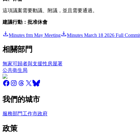
這項議案需要動議、附議，並且需要通過。
建議
行動：
批准
休會
Minutes frm May Meeting
Minutes March 18 2026 Full Commit
相關部門
無家可歸者與支援性房屋署
公共衛生局
我們的城市
服務
部門
工作
市政府
政策