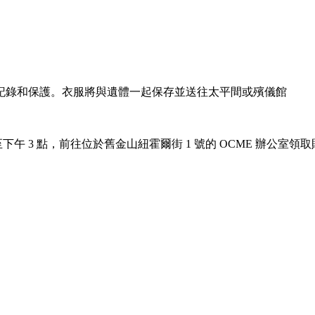
記錄和保護。衣服將與遺體一起保存並送往太平間或殯儀館
至下午 3 點，前往位於舊金山紐霍爾街 1 號的 OCME 辦公