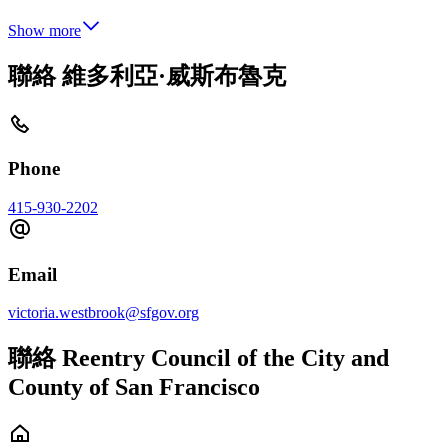
Show more
聯絡 維多利亞·威斯布魯克
Phone
415-930-2202
Email
victoria.westbrook@sfgov.org
聯絡 Reentry Council of the City and
County of San Francisco