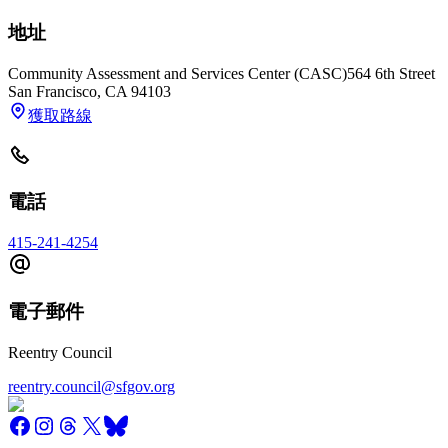
地址
Community Assessment and Services Center (CASC)
564 6th Street
San Francisco
,
CA
94103
獲取路線
電話
415-241-4254
電子郵件
Reentry Council
reentry.council@sfgov.org