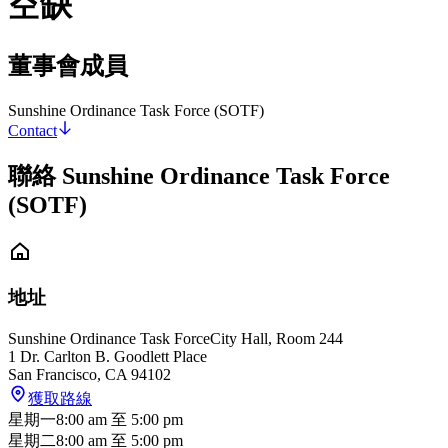
空缺
董事會成員
Sunshine Ordinance Task Force (SOTF)
Contact
聯絡 Sunshine Ordinance Task Force
(SOTF)
地址
Sunshine Ordinance Task Force
City Hall, Room 244
1 Dr. Carlton B. Goodlett Place
San Francisco
,
CA
94102
獲取路線
星期一
8:00 am
至
5:00 pm
星期二
8:00 am
至
5:00 pm