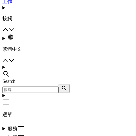
工作
接觸
繁體中文
Search
選單
服務