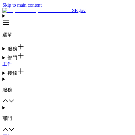
Skip to main content
SF.gov
選單
服務
部門
工作
接觸
服務
部門