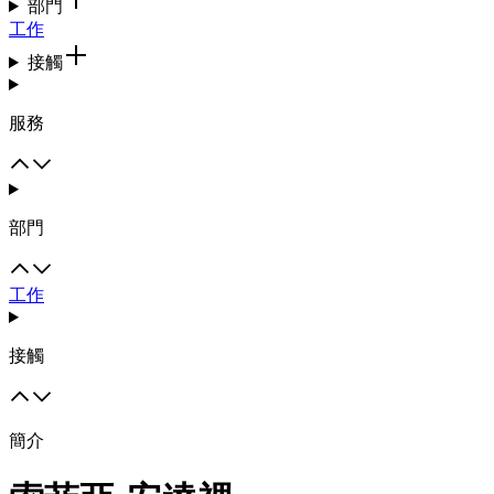
部門
工作
接觸
服務
部門
工作
接觸
簡介