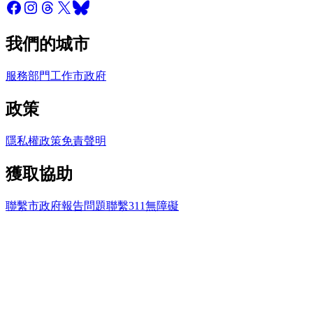
我們的城市
服務
部門
工作
市政府
政策
隱私權政策
免責聲明
獲取協助
聯繫市政府
報告問題
聯繫311
無障礙