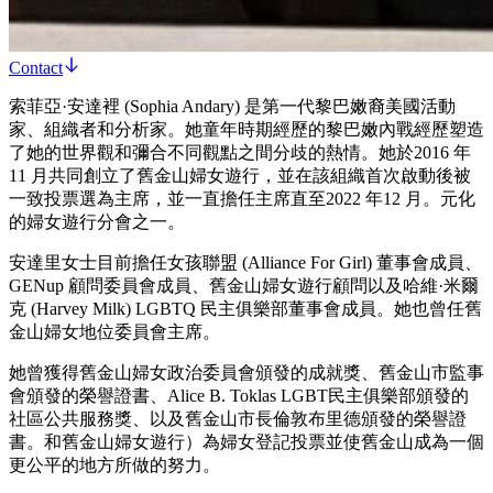
Contact
索菲亞·安達裡 (Sophia Andary) 是第一代黎巴嫩裔美國活動
家、組織者和分析家。她童年時期經歷的黎巴嫩內戰經歷塑造
了她的世界觀和彌合不同觀點之間分歧的熱情。她於2016 年
11 月共同創立了舊金山婦女遊行，並在該組織首次啟動後被
一致投票選為主席，並一直擔任主席直至2022 年12 月。元化
的婦女遊行分會之一。
安達里女士目前擔任女孩聯盟 (Alliance For Girl) 董事會成員、
GENup 顧問委員會成員、舊金山婦女遊行顧問以及哈維·米爾
克 (Harvey Milk) LGBTQ 民主俱樂部董事會成員。她也曾任舊
金山婦女地位委員會主席。
她曾獲得舊金山婦女政治委員會頒發的成就獎、舊金山市監事
會頒發的榮譽證書、Alice B. Toklas LGBT民主俱樂部頒發的
社區公共服務獎、以及舊金山市長倫敦布里德頒發的榮譽證
書。和舊金山婦女遊行）為婦女登記投票並使舊金山成為一個
更公平的地方所做的努力。