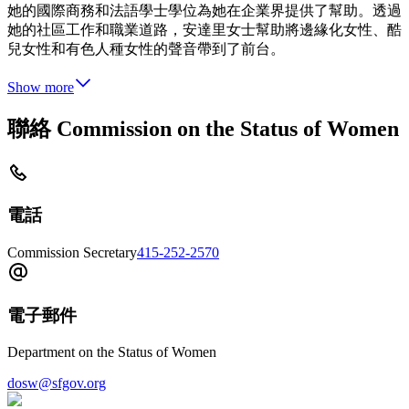
她的國際商務和法語學士學位為她在企業界提供了幫助。透過
她的社區工作和職業道路，安達里女士幫助將邊緣化女性、酷
兒女性和有色人種女性的聲音帶到了前台。
Show more
聯絡 Commission on the Status of Women
電話
Commission Secretary
415-252-2570
電子郵件
Department on the Status of Women
dosw@sfgov.org