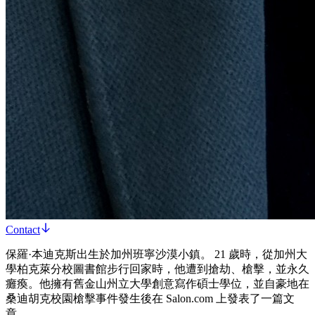
Contact
保羅·本迪克斯出生於加州班寧沙漠小鎮。 21 歲時，從加州大
學柏克萊分校圖書館步行回家時，他遭到搶劫、槍擊，並永久
癱瘓。他擁有舊金山州立大學創意寫作碩士學位，並自豪地在
桑迪胡克校園槍擊事件發生後在 Salon.com 上發表了一篇文
章。