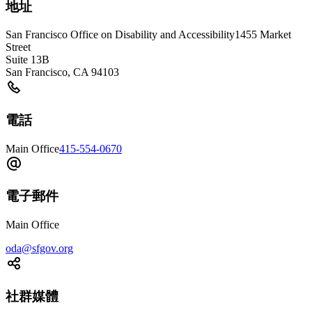
地址
San Francisco Office on Disability and Accessibility
1455 Market
Street
Suite 13B
San Francisco
,
CA
94103
電話
Main Office
415-554-0670
電子郵件
Main Office
oda@sfgov.org
社群媒體