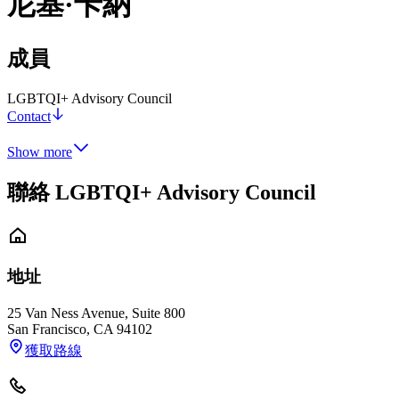
尼基·卡納
成員
LGBTQI+ Advisory Council
Contact
Show more
聯絡 LGBTQI+ Advisory Council
地址
25 Van Ness Avenue, Suite 800
San Francisco
,
CA
94102
獲取路線