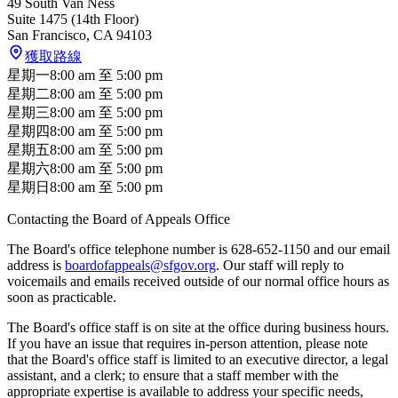
49 South Van Ness
Suite 1475 (14th Floor)
San Francisco
,
CA
94103
獲取路線
星期一
8:00 am
至
5:00 pm
星期二
8:00 am
至
5:00 pm
星期三
8:00 am
至
5:00 pm
星期四
8:00 am
至
5:00 pm
星期五
8:00 am
至
5:00 pm
星期六
8:00 am
至
5:00 pm
星期日
8:00 am
至
5:00 pm
Contacting the Board of Appeals Office
The Board's office telephone number is 628-652-1150 and our email
address is
boardofappeals@sfgov.org
. Our staff will reply to
voicemails and emails received outside of our normal office hours as
soon as practicable.
The Board's office staff is on site at the office during business hours.
If you have an issue that requires in-person attention, please note
that the Board's office staff is limited to an executive director, a legal
assistant, and a clerk; to ensure that a staff member with the
appropriate expertise is available to address your specific needs,