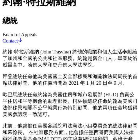
約翰·特拉斯維納
總統
Board of Appeals
Contact
約翰·特拉斯維納 (John Trasvina) 將他的職業和個人生活奉獻給
了加州和全國的公共和社區服務。約翰是舊金山人，畢業於洛
威爾高中、哈佛大學和史丹佛大學法學院。
拜登總統任命他為美國國土安全部移民和海關執法局局長的首
席法律顧問。他的任職時間為 2021 年 1 月 20 日至 9 月。
歐巴馬總統任命約翰為美國住房和城市發展部 (HUD) 負責公
平住房和平等機會的助理部長。柯林頓總統任命約翰為美國司
法部移民相關不公平就業行為特別顧問。他的兩項任命均獲得
美國參議院一致認可。
此前，他曾擔任美國參議院司法憲法小組委員會的總法律顧問
和幕僚長。 在社區服務方面，他曾擔任墨西哥裔美國人法律
辯護和教育基金(MALDEF) 的主席兼總法律顧問、西班牙裔