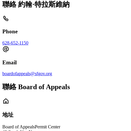
聯絡 約翰·特拉斯維納
Phone
628-652-1150
Email
boardofappeals@sfgov.org
聯絡 Board of Appeals
地址
Board of Appeals
Permit Center