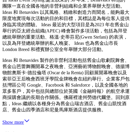
團隊一直在全國各地的非營利組織和企業界舉辦大型活動。
Ideas 和 Benavides 以其風格、精緻和創造力而聞名，能夠最大
限度地實現每次活動的目的和目標，其標誌是為每位客人提供
身臨其境的體驗。 Ideas 最近的大型項目是為2023 年在舊金山
舉行的亞太經合組織(APEC) 峰會製作多項活動，包括為拜登
總統舉辦的重要活動、格溫·史蒂芬尼(Gwen Stefani) 的表演，
以及為拜登總統舉辦的私人晚宴。 Ideas 也為舊金山市長
London Breed 和禮賓辦公室全年舉辦大部分活動。
Ideas 和 Benavides 製作的非營利活動包括舊金山歌劇院舞會、
舊金山芭蕾舞團開幕之夜晚會、亞洲藝術博物館晚會、德揚博
物館奧斯卡·德拉倫塔 (Oscar de la Renta) 回顧展開幕晚會以及
索菲亞王后晚會西班牙學院金牌晚會在紐約舉行。企業客戶包
括灣區公司 Google、Facebook 和 Salesforce，以及全國各地的
眾多客戶，其中包括與總部位於英國《金融時報》的航空承運
商採購會議的長期合作關係。佛羅裡達州勞德代爾堡。回到原
點，Ideas 繼續以各種身分為舊金山瑞吉酒店、舊金山凱悅酒
店、舊金山四季酒店和尼曼馬庫斯酒店提供服務。
Show more