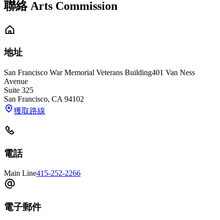
聯絡 Arts Commission
地址
San Francisco War Memorial Veterans Building
401 Van Ness
Avenue
Suite 325
San Francisco
,
CA
94102
獲取路線
電話
Main Line
415-252-2266
電子郵件