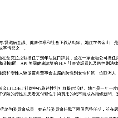
 權利、愛滋病毒/愛滋病意識、健康倡導和社會正義活動家。她住在舊金山，
主要故事情節之一。
後，她在聖克拉拉縣擔任了幾年法庭口譯員，並在一家金融公司擔任
 檢測顧問、API 美國健康論壇的 HIV 計畫協調員以及跨性別
性戀和變性人驕傲慶典董事會主席的跨性別女性和第一位亞洲人
M)，透過舊金山 LGBT 社群中心為跨性別社群提供活動。她也是一年
保險的跨性別患者支付變性手術費用的城市而成為頭條新聞。透過
滋病諮詢委員會成員，她在該委員會任職了兩個完整任期，並在唐