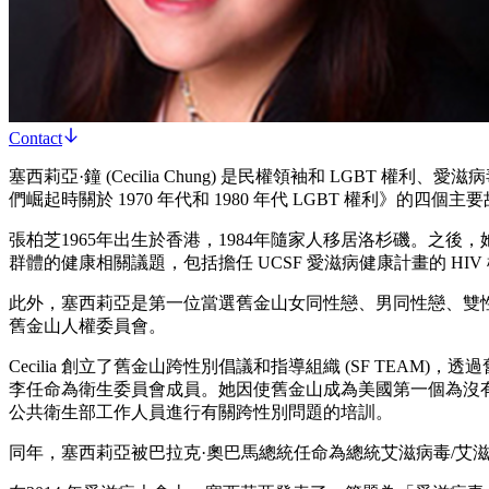
Contact
塞西莉亞·鐘 (Cecilia Chung) 是民權領袖和 LGBT
們崛起時關於 1970 年代和 1980 年代 LGBT 權利》的四個
張柏芝1965年出生於香港，1984年隨家人移居洛杉磯。之
群體的健康相關議題，包括擔任 UCSF 愛滋病健康計畫的 HIV
此外，塞西莉亞是第一位當選舊金山女同性戀、男同性戀、雙
舊金山人權委員會。
Cecilia 創立了舊金山跨性別倡議和指導組織 (SF TEA
李任命為衛生委員會成員。她因使舊金山成為美國第一個為沒有
公共衛生部工作人員進行有關跨性別問題的培訓。
同年，塞西莉亞被巴拉克·奧巴馬總統任命為總統艾滋病毒/艾