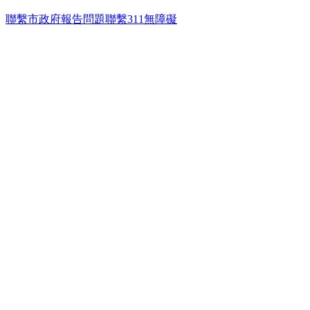
聯繫市政府
報告問題
聯繫311
無障礙